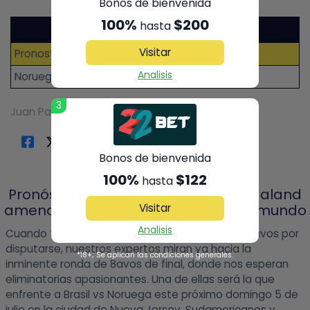
Bonos de bienvenida
100%
$200
hasta
Brasil vs Noruega
Visitar
Pronostico
Odd
Analisis
Noruega
4.48
3
Juan Partal
|
julio 2, 2026
Bonos de bienvenida
100%
$122
hasta
Pronósticos de Brasil vs Noruega: Haaland
Visitar
amenaza a la pentacampeona del mundo
Analisis
Cuando todavía quedan algunos partidos de 16avos por
disputarse, nuestros expertos miran ya hacia la
*18+; Se aplican las condiciones generales.
inminente ronda de 8avos de final, donde nos esperan
eliminatorias apasionantes. Una de ellas será la que
enfrente a Brasil vs Noruega este próximo domingo 5 de
julio en la ciudad de Nueva Jersey. Sudamericanos y