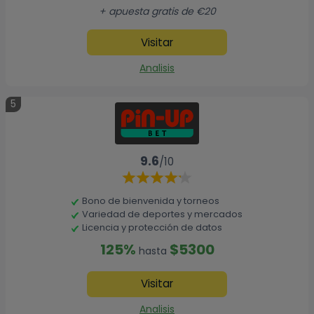
+ apuesta gratis de €20
Visitar
Analisis
5
9.6
/10
Bono de bienvenida y torneos
Variedad de deportes y mercados
Licencia y protección de datos
125%
$5300
hasta
Visitar
Analisis