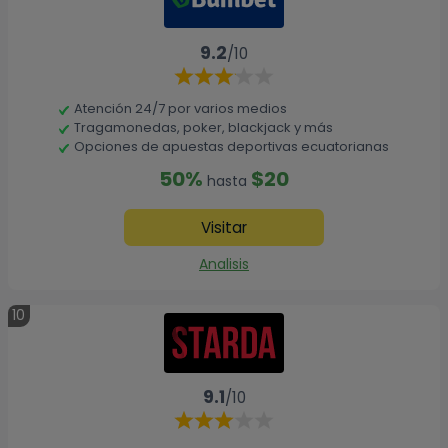
9.2
/10
Atención 24/7 por varios medios
Tragamonedas, poker, blackjack y más
Opciones de apuestas deportivas ecuatorianas
50%
$20
hasta
Visitar
Analisis
10
9.1
/10