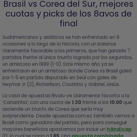
Brasil vs Corea del Sur, mejores
cuotas y picks de los 8avos de
final
Sudamericanos y asiáticos se han enfrentado en 8
ocasiones a lo largo de la historia, con un balance
claramente favorable a los primeros, que han ganado 7
partidos frente al único triunfo logrado por los segundos,
un amistoso en 1999 (1-0). Este mismo año ya se
enfrentaron en un amistoso donde Corea vs Brasil goleó
por 1-5 en partido disputado en Seúl con goles de
Neymar Jr (2), Richarlison, Coutinho y Gabriel Jesús.
La casa de apuestas Rivalo ve claramente favorita a la
‘Canarinha’, con una cuota de
1.30
frente a los
10.00
que
asciende un triunfo de Corea que sería muy
sorprendente. Desde apuestas.com.ec también vemos a
Brasil como ganadora del partido, pero para conseguir
mayores beneficios apostamos por incluir un
hándicap
0:1, lo cual se paga a
1.85
. Una
apuesta combinada