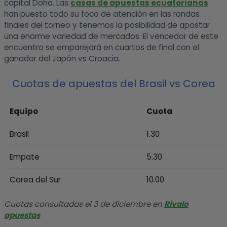
capital Doha. Las
casas de apuestas ecuatorianas
han puesto todo su foco de atención en las rondas
finales del torneo y tenemos la posibilidad de apostar
una enorme variedad de mercados. El vencedor de este
encuentro se emparejará en cuartos de final con el
ganador del Japón vs Croacia.
Cuotas de apuestas del Brasil vs Corea
Equipo
Cuota
Brasil
1.30
Empate
5.30
Corea del Sur
10.00
Cuotas consultadas el 3 de diciembre en
Rivalo
apuestas