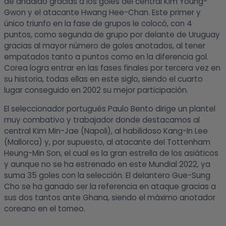
de añadido gracias a los goles del central Kim Young-
Gwon y el atacante Hwang Hee-Chan. Este primer y
único triunfo en la fase de grupos le colocó, con 4
puntos, como segunda de grupo por delante de Uruguay
gracias al mayor número de goles anotados, al tener
empatados tanto a puntos como en la diferencia gol.
Corea logra entrar en las fases finales por tercera vez en
su historia, todas ellas en este siglo, siendo el cuarto
lugar conseguido en 2002 su mejor participación.
El seleccionador portugués Paulo Bento dirige un plantel
muy combativo y trabajador donde destacamos al
central Kim Min-Jae (Napoli), al habilidoso Kang-In Lee
(Mallorca) y, por supuesto, al atacante del Tottenham
Heung-Min Son, el cual es la gran estrella de los asiáticos
y aunque no se ha estrenado en este Mundial 2022, ya
suma 35 goles con la selección. El delantero Gue-Sung
Cho se ha ganado ser la referencia en ataque gracias a
sus dos tantos ante Ghana, siendo el máximo anotador
coreano en el torneo.