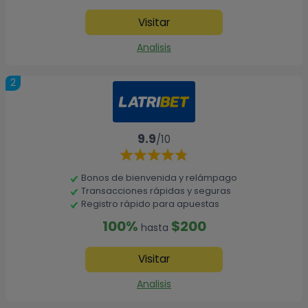
Visitar
Analisis
2
9.9
/10
Bonos de bienvenida y relámpago
Transacciones rápidas y seguras
Registro rápido para apuestas
100%
$200
hasta
Visitar
Analisis