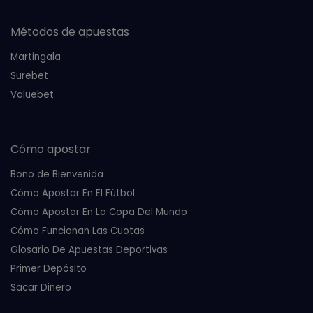
Métodos de apuestas
Martingala
Surebet
Valuebet
Cómo apostar
Bono de Bienvenida
Cómo Apostar En El Fútbol
Cómo Apostar En La Copa Del Mundo
Cómo Funcionan Las Cuotas
Glosario De Apuestas Deportivas
Primer Depósito
Sacar Dinero