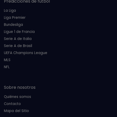
Predicciones de fútbol
La Liga
Liga Premier
Bundesliga
Ligue 1 de Francia
Serie A de Italia
Serie A de Brasil
UEFA Champions League
MLS
NFL
Sobre nosotros
Quiénes somos
Contacto
Mapa del Sitio