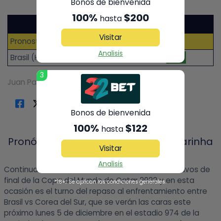
Bonos de bienvenida
100%
$200
hasta
Brasil vs Corea
Visitar
Pronostico
Odd
Analisis
Brasil (Handicap 0:1)
1.85
3
Juan Partal
|
diciembre 3, 2022
Bonos de bienvenida
100%
$122
hasta
Pronósticos Brasil vs Corea: La Canarinha
Visitar
comienza las rondas finales
Analisis
Continuamos analizando encuentros de los octavos de
final de la Copa del Mundo de Qatar 2022 y en esta
*18+; Se aplican las condiciones generales.
ocasión es el turno del repaso al enfrentamiento entre
Brasil vs Corea del Sur, que se verán las caras este
próximo lunes 5 de diciembre en el estadio 974 de la