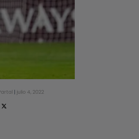
Partal
|
julio 4, 2022