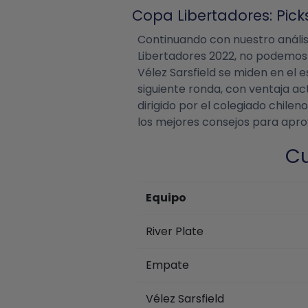
Copa Libertadores: Pick
Continuando con nuestro anális
Libertadores 2022, no podemos p
Vélez Sarsfield se miden en el 
siguiente ronda, con ventaja act
dirigido por el colegiado chile
los mejores consejos para apr
Cu
Equipo
River Plate
Empate
Vélez Sarsfield