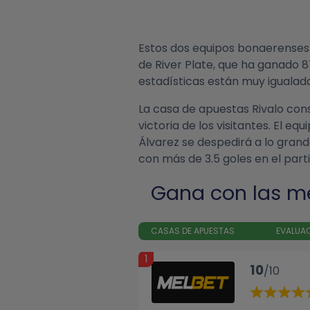
Estos dos equipos bonaerenses s
de River Plate, que ha ganado 87
estadísticas están muy igualadas
La casa de apuestas Rivalo cons
victoria de los visitantes. El e
Álvarez se despedirá a lo grand
con más de 3.5 goles en el par
Gana con las m
CASAS DE APUESTAS
EVALUA
1
10
/10