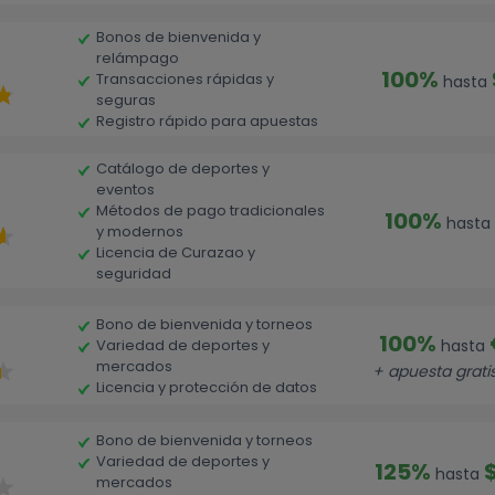
Bonos de bienvenida y
relámpago
100%
Transacciones rápidas y
hasta
seguras
Registro rápido para apuestas
Catálogo de deportes y
eventos
Métodos de pago tradicionales
100%
hasta
y modernos
Licencia de Curazao y
seguridad
Bono de bienvenida y torneos
100%
Variedad de deportes y
hasta
mercados
+ apuesta grati
Licencia y protección de datos
Bono de bienvenida y torneos
Variedad de deportes y
125%
hasta
mercados