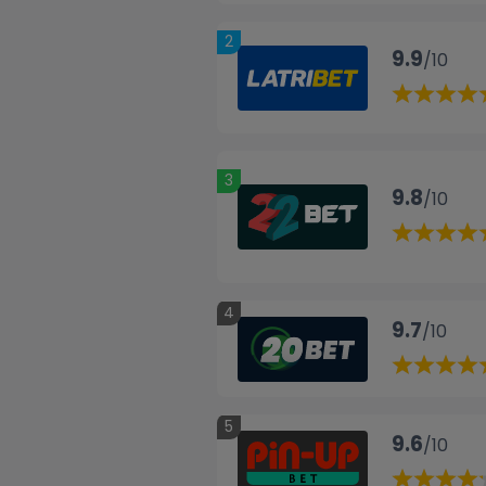
2
9.9
/10
3
9.8
/10
4
9.7
/10
5
9.6
/10