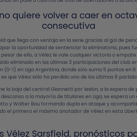
ando un pase a cuartos de final de Libertadores a su afici
no quiere volver a caer en octa
consecutiva
ld que llega con ventaja en la serie gracias al gol de pen
par la oportunidad de sentenciar la eliminatoria, pues 
 A pesar de ello, a Vélez le vale cualquier victoria o empa
ído eliminado en las últimas 3 participaciones del club en 
 (0-1) en Liga Argentina, donde sólo suma 5 puntos en 6 
vo es que Vélez sólo ha perdido uno de los últimos 8 partido
 la baja del central Giannetti por lesión, a la espera de
escanso a la mayoría de titulares en Liga, se espera un o
ratto y Walter Bou formando dupla en ataque y acompaña
do el primero el máximo anotador de Vélez en esta Libert
vs Vélez Sarsfield, pronósticos p