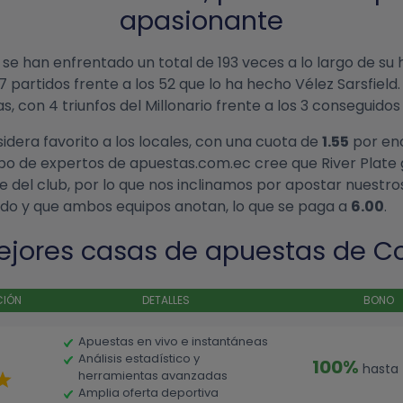
apasionante
e han enfrentado un total de 193 veces a lo largo de su h
 partidos frente a los 52 que lo ha hecho Vélez Sarsfield. 
, con 4 triunfos del Millonario frente a los 3 conseguidos p
idera favorito a los locales, con una cuota de
1.55
por en
quipo de expertos de apuestas.com.ec cree que River Plate 
e del club, por lo que nos inclinamos por apostar nuestr
tido y que ambos equipos anotan, lo que se paga a
6.00
.
ejores casas de apuestas de Co
CIÓN
DETALLES
BONO
Apuestas en vivo e instantáneas
Análisis estadístico y
100%
hasta
herramientas avanzadas
Amplia oferta deportiva