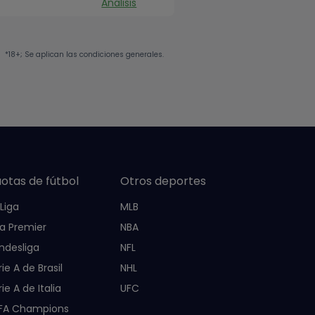
Analisis
*18+; Se aplican las condiciones generales.
otas de fútbol
Otros deportes
 Liga
MLB
ga Premier
NBA
ndesliga
NFL
rie A de Brasil
NHL
ie A de Italia
UFC
FA Champions