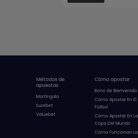
Métodos de
Cómo apostar
apuestas
Bono de Bienvenida
Martingala
Cómo Apostar En El
Surebet
Fútbol
Valuebet
Cómo Apostar En La
Copa Del Mundo
Cómo Funcionan La