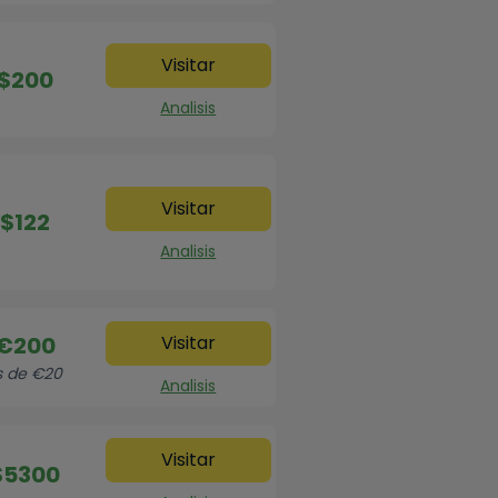
Visitar
$200
Analisis
Visitar
$122
Analisis
€200
Visitar
s de €20
Analisis
Visitar
$5300