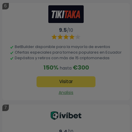
6
9.5
/10
BetBuilder disponible para la mayoría de eventos
Ofertas especiales para torneos populares en Ecuador
Depósitos y retiros con más de 15 criptomonedas
150%
€300
hasta
Visitar
Analisis
7
9.4
/10