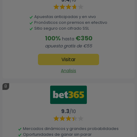
Apuestas anticipadas y en vivo
Pronósticos con premios en efectivo
Sitio seguro con cifrado SSL
100%
€350
hasta
apuesta gratis de €55
Visitar
Analisis
8
9.3
/10
Mercados dinámicos y grandes probabilidades
Oportunidades de ganar sin parar