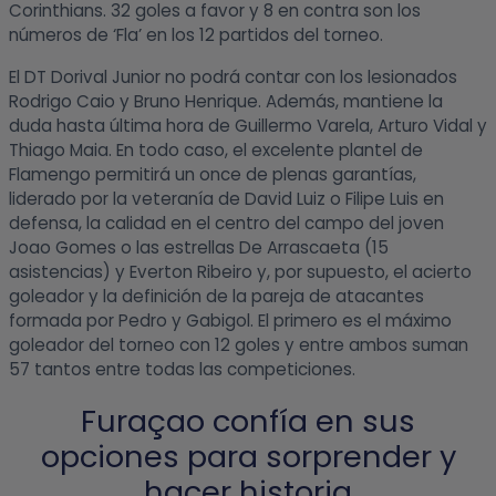
Corinthians. 32 goles a favor y 8 en contra son los
números de ‘Fla’ en los 12 partidos del torneo.
El DT Dorival Junior no podrá contar con los lesionados
Rodrigo Caio y Bruno Henrique. Además, mantiene la
duda hasta última hora de Guillermo Varela, Arturo Vidal y
Thiago Maia. En todo caso, el excelente plantel de
Flamengo permitirá un once de plenas garantías,
liderado por la veteranía de David Luiz o Filipe Luis en
defensa, la calidad en el centro del campo del joven
Joao Gomes o las estrellas De Arrascaeta (15
asistencias) y Everton Ribeiro y, por supuesto, el acierto
goleador y la definición de la pareja de atacantes
formada por Pedro y Gabigol. El primero es el máximo
goleador del torneo con 12 goles y entre ambos suman
57 tantos entre todas las competiciones.
Furaçao confía en sus
opciones para sorprender y
hacer historia