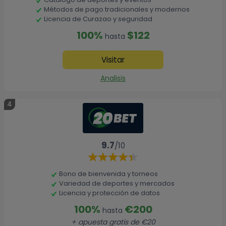
Métodos de pago tradicionales y modernos
Licencia de Curazao y seguridad
100%
$122
hasta
Visitar
Analisis
4
9.7
/10
Bono de bienvenida y torneos
Variedad de deportes y mercados
Licencia y protección de datos
100%
€200
hasta
+ apuesta gratis de €20