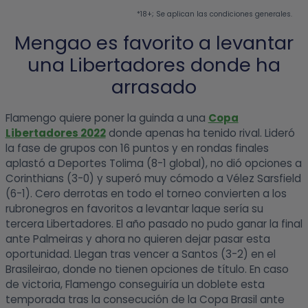
*18+; Se aplican las condiciones generales.
Mengao es favorito a levantar
una Libertadores donde ha
arrasado
Flamengo quiere poner la guinda a una
Copa
Libertadores 2022
donde apenas ha tenido rival. Lideró
la fase de grupos con 16 puntos y en rondas finales
aplastó a Deportes Tolima (8-1 global), no dió opciones a
Corinthians (3-0) y superó muy cómodo a Vélez Sarsfield
(6-1). Cero derrotas en todo el torneo convierten a los
rubronegros en favoritos a levantar laque sería su
tercera Libertadores. El año pasado no pudo ganar la final
ante Palmeiras y ahora no quieren dejar pasar esta
oportunidad. Llegan tras vencer a Santos (3-2) en el
Brasileirao, donde no tienen opciones de título. En caso
de victoria, Flamengo conseguiría un doblete esta
temporada tras la consecución de la Copa Brasil ante