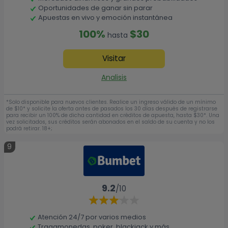
Oportunidades de ganar sin parar
Apuestas en vivo y emoción instantánea
100%
$30
hasta
Visitar
Analisis
*Solo disponible para nuevos clientes. Realice un ingreso válido de un mínimo
de $10* y solicite la oferta antes de pasados los 30 días después de registrarse
para recibir un 100% de dicha cantidad en créditos de apuesta, hasta $30*. Una
vez solicitados, sus créditos serán abonados en el saldo de su cuenta y no los
podrá retirar. 18+;
9
9.2
/10
Atención 24/7 por varios medios
Tragamonedas, poker, blackjack y más