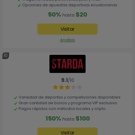
Opciones de apuestas deportivas ecuatorianas
50%
$20
hasta
Visitar
Analisis
10
9.1
/10
Variedad de deportes y competiciones disponibles
Gran cantidad de bonos y programa VIP exclusivo
Pagos rápidos con métodos locales y cripto
150%
$100
hasta
Visitar