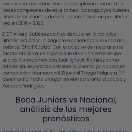
vencer una vez en los últimos 7 desplazamientos. Tres
veces campeones de este torneo, los uruguayos quieren
alcanzar los cuartos de final tal como hicieron por última
vez en 2016 y 2020.
El DT Álvaro Gutiérrez ya hizo debutar en la ida a los
últimos refuerzos, el zaguero Gabriel Báez y el veterano
volante ‘Chori’ Castro. Con el objetivo de mejorar en la
faceta ofensiva, se espera que el veloz Trezza ocupe
uno de los extremos con Juan Ignacio Ramírez como
referencia, esperando estrenar su cuenta goleadora en
competición internacional. El juvenil Thiago Helguera (17
años) se ha hecho un lugar en el medio junto a Zabala y
Yonatan Rodríguez.
Boca Juniors vs Nacional,
análisis de los mejores
pronósticos
La casa de apuestas Betway señala como claro favorito