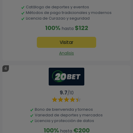
Catálogo de deportes y eventos
Métodos de pago tradicionales y modernos
Licencia de Curazao y seguridad
100%
$122
hasta
Visitar
Analisis
4
9.7
/10
Bono de bienvenida y torneos
Variedad de deportes y mercados
Licencia y protección de datos
100%
€200
hasta