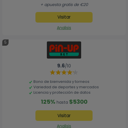
+ apuesta gratis de €20
Visitar
Analisis
5
9.6
/10
Bono de bienvenida y torneos
Variedad de deportes y mercados
Licencia y protección de datos
125%
$5300
hasta
Visitar
Analisis