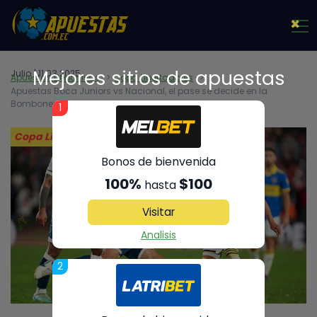
×
Mejores sitios de apuestas
Julio | 11.03.2025
Apuestas Deportivas
Copa Libertadores
Apuestas Boca Juniors vs Nacional, el pase se decide en la
Bombonera
1
Copa Libertadores
Bonos de bienvenida
100%
$100
hasta
Visitar
Analisis
2