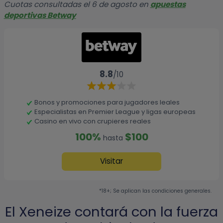
Cuotas consultadas el 6 de agosto en
apuestas
deportivas Betway
8.8
/10
Bonos y promociones para jugadores leales
Especialistas en Premier League y ligas europeas
Casino en vivo con crupieres reales
100%
$100
hasta
Visitar
*18+; Se aplican las condiciones generales.
El Xeneize contará con la fuerza