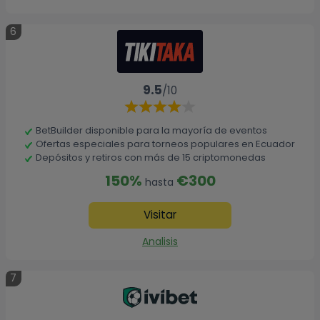
6
9.5
/10
BetBuilder disponible para la mayoría de eventos
Ofertas especiales para torneos populares en Ecuador
Depósitos y retiros con más de 15 criptomonedas
150%
€300
hasta
Visitar
Analisis
7