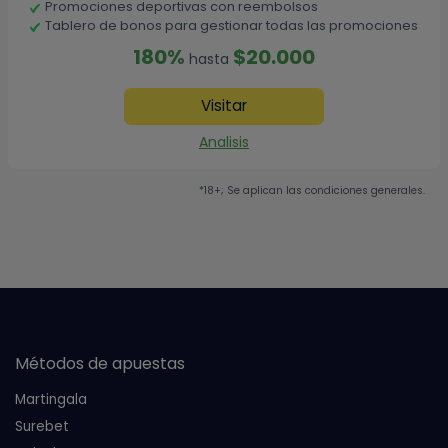
Promociones deportivas con reembolsos
Tablero de bonos para gestionar todas las promociones
180%
$20.000
hasta
Visitar
Analisis
*18+; Se aplican las condiciones generales.
Métodos de apuestas
Martingala
Surebet