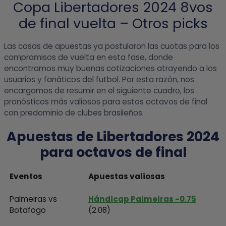
Copa Libertadores 2024 8vos
de final vuelta – Otros picks
Las casas de apuestas ya postularon las cuotas para los
compromisos de vuelta en esta fase, donde
encontramos muy buenas cotizaciones atrayendo a los
usuarios y fanáticos del futbol. Por esta razón, nos
encargamos de resumir en el siguiente cuadro, los
pronósticos más valiosos para estos octavos de final
con predominio de clubes brasileños.
Apuestas de Libertadores 2024
para octavos de final
Eventos
Apuestas valiosas
Palmeiras vs
Hándicap Palmeiras -0.75
Botafogo
(2.08)