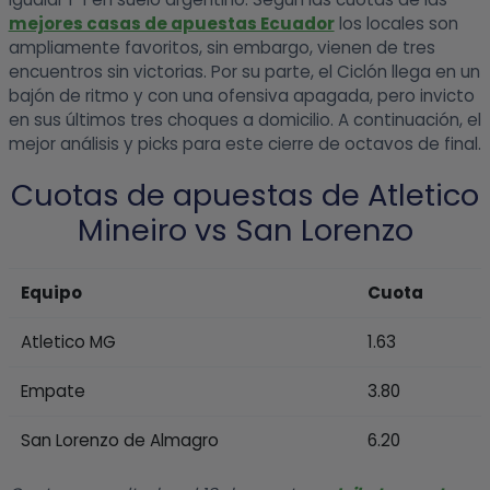
mejores casas de apuestas Ecuador
los locales son
ampliamente favoritos, sin embargo, vienen de tres
encuentros sin victorias. Por su parte, el Ciclón llega en un
bajón de ritmo y con una ofensiva apagada, pero invicto
en sus últimos tres choques a domicilio. A continuación, el
mejor análisis y picks para este cierre de octavos de final.
Cuotas de apuestas de Atletico
Mineiro vs San Lorenzo
Equipo
Cuota
Atletico MG
1.63
Empate
3.80
San Lorenzo de Almagro
6.20