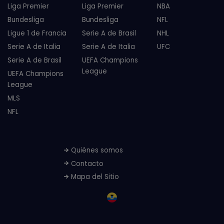
Liga Premier
Liga Premier
NBA
Bundesliga
Bundesliga
NFL
Ligue 1 de Francia
Serie A de Brasil
NHL
Serie A de Italia
Serie A de Italia
UFC
Serie A de Brasil
UEFA Champions
League
UEFA Champions
League
MLS
NFL
Quiénes somos
Contacto
Mapa del Sitio