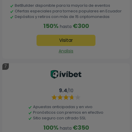
BetBuilder disponible para la mayoría de eventos
Ofertas especiales para torneos populares en Ecuador
Depósitos y retiros con más de 15 criptomonedas
150%
€300
hasta
Visitar
Analisis
7
9.4
/10
Apuestas anticipadas y en vivo
Pronósticos con premios en efectivo
Sitio seguro con cifrado SSL
100%
€350
hasta