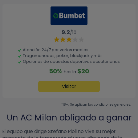
9.2
/10
Atención 24/7 por varios medios
Tragamonedas, poker, blackjack y más
Opciones de apuestas deportivas ecuatorianas
50%
$20
hasta
Visitar
*18+; Se aplican las condiciones generales.
Un AC Milan obligado a ganar
El equipo que dirige Stefano Pioli no vive su mejor