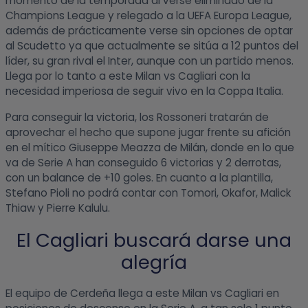
momento de la temporada al verse eliminado de la
Champions League y relegado a la UEFA Europa League,
además de prácticamente verse sin opciones de optar
al Scudetto ya que actualmente se sitúa a 12 puntos del
líder, su gran rival el Inter, aunque con un partido menos.
Llega por lo tanto a este Milan vs Cagliari con la
necesidad imperiosa de seguir vivo en la Coppa Italia.
Para conseguir la victoria, los Rossoneri tratarán de
aprovechar el hecho que supone jugar frente su afición
en el mítico Giuseppe Meazza de Milán, donde en lo que
va de Serie A han conseguido 6 victorias y 2 derrotas,
con un balance de +10 goles. En cuanto a la plantilla,
Stefano Pioli no podrá contar con Tomori, Okafor, Malick
Thiaw y Pierre Kalulu.
El Cagliari buscará darse una
alegría
El equipo de Cerdeña llega a este Milan vs Cagliari en