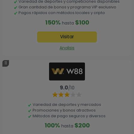
Variedad de deportes y competiciones disponibles
Gran cantidad de bonos y programa VIP exclusivo
Pagos rápidos con métodos locales y cripto
150%
$100
hasta
Visitar
Analisis
11
9.0
/10
Variedad de deportes y mercados
Promociones y bonos atractivos
Métodos de pago seguros y diversos
100%
$200
hasta