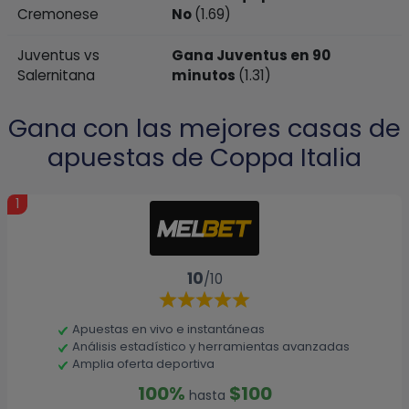
Cremonese
No
(1.69)
Juventus vs
Gana Juventus en 90
Salernitana
minutos
(1.31)
Gana con las mejores casas de
apuestas de Coppa Italia
1
10
/10
Apuestas en vivo e instantáneas
Análisis estadístico y herramientas avanzadas
Amplia oferta deportiva
100%
$100
hasta