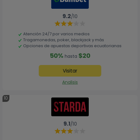
9.2
/10
Atención 24/7 por varios medios
Tragamonedas, poker, blackjack y más
Opciones de apuestas deportivas ecuatorianas
50%
$20
hasta
Visitar
Analisis
10
9.1
/10