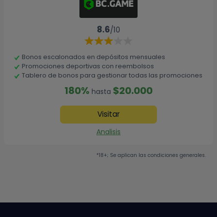
8.6
/10
Bonos escalonados en depósitos mensuales
Promociones deportivas con reembolsos
Tablero de bonos para gestionar todas las promociones
180%
$20.000
hasta
Visitar
Analisis
*18+; Se aplican las condiciones generales.