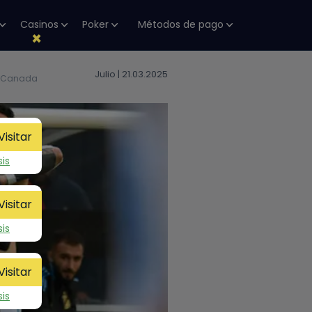
Casinos
Poker
Métodos de pago
×
Julio | 21.03.2025
vs Canada
Visitar
sis
Visitar
sis
Visitar
sis