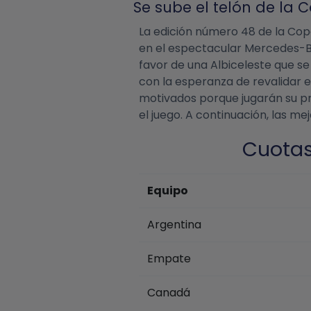
Se sube el telón de la
La edición número 48 de la Cop
en el espectacular Mercedes-Be
favor de una Albiceleste que se
con la esperanza de revalidar el
motivados porque jugarán su pr
el juego. A continuación, las me
Cuotas
Equipo
Argentina
Empate
Canadá