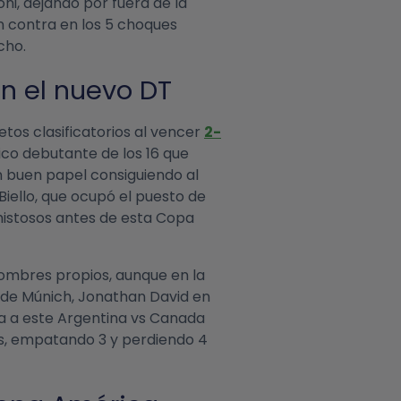
ni, dejando por fuera de la
en contra en los 5 choques
cho.
n el nuevo DT
tos clasificatorios al vencer
2-
ico debutante de los 16 que
n buen papel consiguiendo al
Biello, que ocupó el puesto de
mistosos antes de esta Copa
nombres propios, aunque en la
 de Múnich, Jonathan David en
ega a este Argentina vs Canada
es, empatando 3 y perdiendo 4