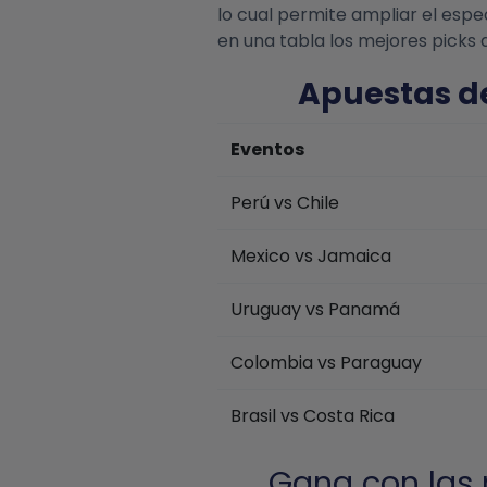
lo cual permite ampliar el esp
en una tabla los mejores picks
Apuestas d
Eventos
Perú vs Chile
Mexico vs Jamaica
Uruguay vs Panamá
Colombia vs Paraguay
Brasil vs Costa Rica
Gana con las