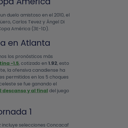
Copa América
un duelo amistoso en el 2010, el
güero, Carlos Tevez y Ángel Di
 Copa América (3E-1D).
a en Atlanta
nos los pronósticos más
ina -1.5
, cotizado en
1.92
, esto
rte, la ofensiva canadiense ha
es permitidos en los 5 choques
lbiceleste se fue ganando el
l descanso y al final
del juego
ornada 1
 incluye selecciones Concacaf