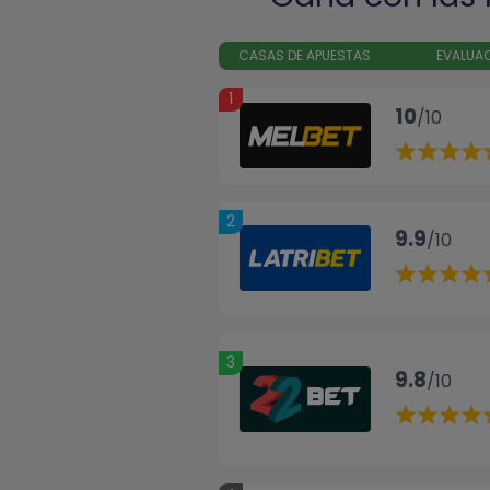
CASAS DE APUESTAS
EVALUA
1
10
/10
2
9.9
/10
3
9.8
/10