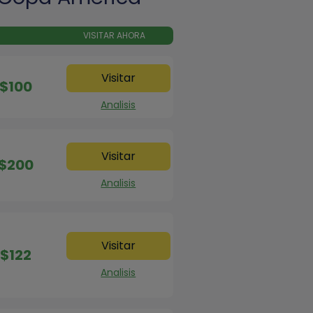
VISITAR AHORA
Visitar
$100
Analisis
Visitar
$200
Analisis
Visitar
$122
Analisis