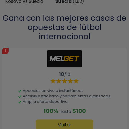
Kosovo vs Suecia
Suecia
(1.82)
Gana con las mejores casas de
apuestas de fútbol
internacional
1
10
/10
Apuestas en vivo e instantáneas
Análisis estadístico y herramientas avanzadas
Amplia oferta deportiva
100%
$100
hasta
Visitar