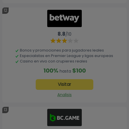
12
8.8
/10
Bonos y promociones para jugadores leales
Especialistas en Premier League y ligas europeas
Casino en vivo con crupieres reales
100%
$100
hasta
Visitar
Analisis
13