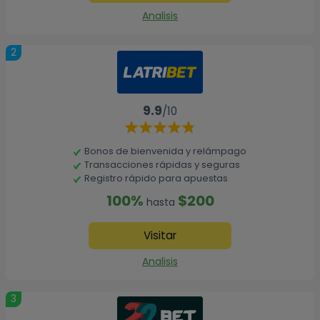
Analisis
2
9.9
/10
Bonos de bienvenida y relámpago
Transacciones rápidas y seguras
Registro rápido para apuestas
100%
$200
hasta
Visitar
Analisis
3