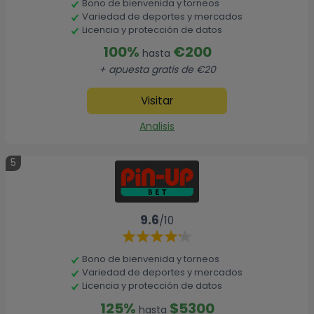
Bono de bienvenida y torneos
Variedad de deportes y mercados
Licencia y protección de datos
100%
€200
hasta
+ apuesta gratis de €20
Visitar
Analisis
5
9.6
/10
Bono de bienvenida y torneos
Variedad de deportes y mercados
Licencia y protección de datos
125%
$5300
hasta