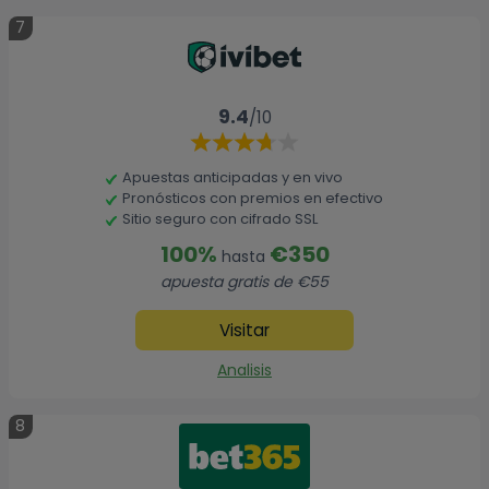
7
9.4
/10
Apuestas anticipadas y en vivo
Pronósticos con premios en efectivo
Sitio seguro con cifrado SSL
100%
€350
hasta
apuesta gratis de €55
Visitar
Analisis
8