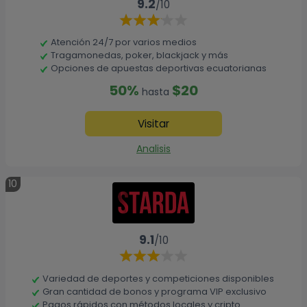
9.2
/10
Atención 24/7 por varios medios
Tragamonedas, poker, blackjack y más
Opciones de apuestas deportivas ecuatorianas
50%
$20
hasta
Visitar
Analisis
10
9.1
/10
Variedad de deportes y competiciones disponibles
Gran cantidad de bonos y programa VIP exclusivo
Pagos rápidos con métodos locales y cripto