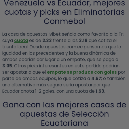
Venezuela vs Ecuador, mejores
cuotas y picks en Eliminatorias
Conmebol
La casa de apuestas Ivibet señala como favorito a la Tri,
cuya
cuota
es de
2.33
frente a los
3.19
que cotiza el
triunfo local. Desde apuestas.com.ec pensamos que la
igualdad en los precedentes y la buena dinámica de
ambos podrían dar lugar a un empate, que se paga a
3.05
. Otros picks interesantes en este partido podrían
ser apostar a que el
empate se produce con goles
por
parte de ambos equipos, lo que cotiza a
4.57
; o también
una alternativa más segura sería apostar por que
Ecuador anota 1-2 goles, con una cuota de
1.53
.
Gana con las mejores casas de
apuestas de Selección
Ecuatoriana