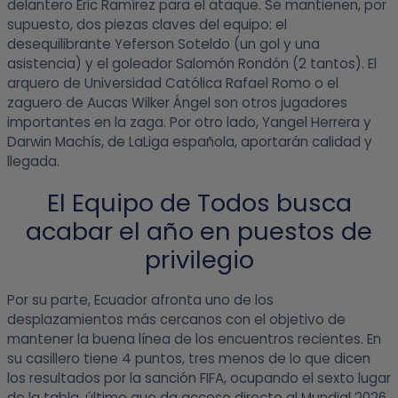
delantero Eric Ramírez para el ataque. Se mantienen, por
supuesto, dos piezas claves del equipo: el
desequilibrante Yeferson Soteldo (un gol y una
asistencia) y el goleador Salomón Rondón (2 tantos). El
arquero de Universidad Católica Rafael Romo o el
zaguero de Aucas Wilker Ángel son otros jugadores
importantes en la zaga. Por otro lado, Yangel Herrera y
Darwin Machís, de LaLiga española, aportarán calidad y
llegada.
El Equipo de Todos busca
acabar el año en puestos de
privilegio
Por su parte, Ecuador afronta uno de los
desplazamientos más cercanos con el objetivo de
mantener la buena línea de los encuentros recientes. En
su casillero tiene 4 puntos, tres menos de lo que dicen
los resultados por la sanción FIFA, ocupando el sexto lugar
de la tabla, último que da acceso directo al Mundial 2026.