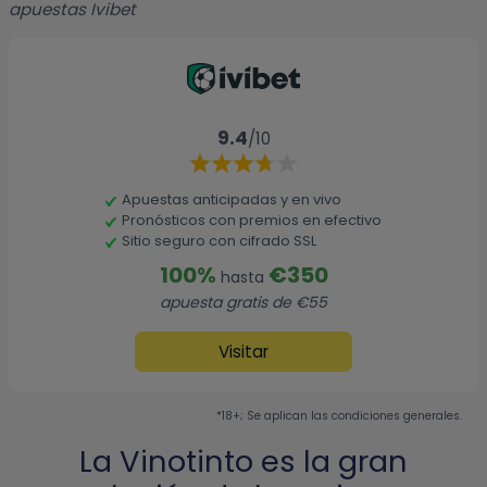
apuestas Ivibet
9.4
/10
Apuestas anticipadas y en vivo
Pronósticos con premios en efectivo
Sitio seguro con cifrado SSL
100%
€350
hasta
apuesta gratis de €55
Visitar
*18+; Se aplican las condiciones generales.
La Vinotinto es la gran