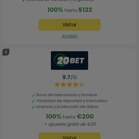
100%
$122
hasta
Visitar
Analisis
4
9.7
/10
Bono de bienvenida y torneos
Variedad de deportes y mercados
Licencia y protección de datos
100%
€200
hasta
+ apuesta gratis de €20
Visitar