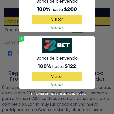
Bonos de bienvenida
100%
$200
hasta
Venezuela vs Ecuador
Visitar
Pronostico
Odd
Analisis
Empate
3.05
3
Juan Partal
|
noviembre 13, 2023
Bonos de bienvenida
100%
$122
hasta
Regresan las Eliminatorias Conmebol:
Visitar
Pronósticos de Venezuela vs Ecuador
Analisis
Último parón para los partidos de selecciones nacionales
en este año 2023, donde en las Eliminatorias Conmebol
*18+; Se aplican las condiciones generales.
para el Mundial 2026 se disputarán las fechas 5 y 6 de la
competición. La ‘Tri’, muy ilusionada con una nueva
participación en la Copa del Mundo, afronta en primer