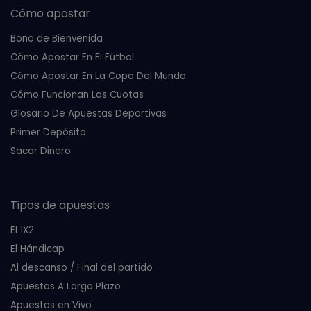
Cómo apostar
Bono de Bienvenida
Cómo Apostar En El Fútbol
Cómo Apostar En La Copa Del Mundo
Cómo Funcionan Las Cuotas
Glosario De Apuestas Deportivas
Primer Depósito
Sacar Dinero
Tipos de apuestas
El 1X2
El Hándicap
Al descanso / Final del partido
Apuestas A Largo Plazo
Apuestas en Vivo