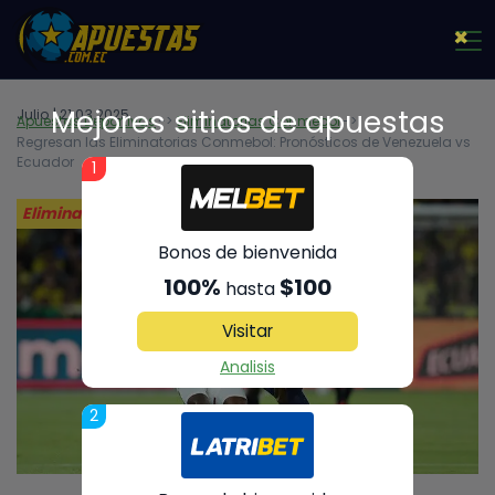
×
Mejores sitios de apuestas
Julio | 21.03.2025
Apuestas Deportivas
Eliminatorias Conmebol
Regresan las Eliminatorias Conmebol: Pronósticos de Venezuela vs
Ecuador
1
Eliminatorias Conmebol
Bonos de bienvenida
100%
$100
hasta
Visitar
Analisis
2