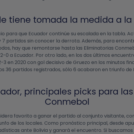
.
’ le tiene tomada la medida a la
picio para que Ecuador continúe su escalada en la tabla. A
 y 7 partidos sin conocer la derrota. Además, para encontr
 Todos, hay que remontarse hasta las Eliminatorias Conme
 2-0 a Ecuador. Por otro lado, en los dos últimos encuen
2-3 en 2020 con gol decisivo de Gruezo en los minutos fin
s 36 partidos registrados, sólo 6 acabaron en triunfo de B
uador, principales picks para las
Conmebol
idera favorito a ganar el partido al conjunto visitante, c
iunfo de los locales. Como pronóstico principal, desde a
tadísticas ante Bolivia y ganará el encuentro. Si buscamos