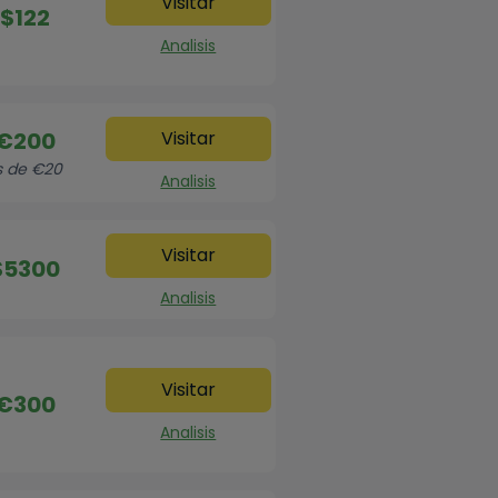
Visitar
$122
Analisis
€200
Visitar
s de €20
Analisis
Visitar
$5300
Analisis
Visitar
€300
Analisis