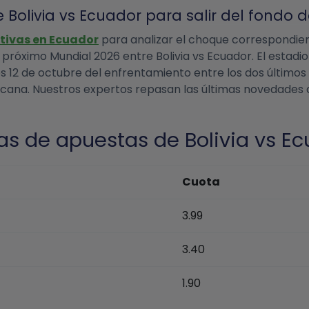
 Bolivia vs Ecuador para salir del fondo d
tivas en Ecuador
para analizar el choque correspondient
próximo Mundial 2026 entre Bolivia vs Ecuador. El estadio
s 12 de octubre del enfrentamiento entre los dos últimos 
ana. Nuestros expertos repasan las últimas novedades 
s de apuestas de Bolivia vs E
Cuota
3.99
3.40
1.90