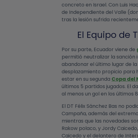
concreto en Israel. Con Luis Ha
de Independiente del Valle (don
tras la lesión sufrida recientem
El Equipo de 
Por su parte, Ecuador viene de
permitió neutralizar la sanción 
abandonar el último lugar de la
desplazamiento propicio para ha
estar en su segunda
Copa del
últimos 5 partidos jugados. El 
al menos un gol en los últimos 
El DT Félix Sánchez Bas no podi
Campaña, además del extremo Go
mientras que las novedades son 
Rakow polaco, y Jordy Caicedo, 
Caicedo y el delantero de Intern