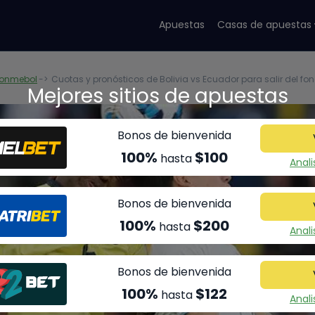
Apuestas
Casas de apuestas
Conmebol
Cuotas y pronósticos de Bolivia vs Ecuador para salir del fon
Mejores sitios de apuestas
Bonos de bienvenida
100%
$100
hasta
Anali
Bonos de bienvenida
100%
$200
hasta
Anali
Bonos de bienvenida
100%
$122
hasta
Anali