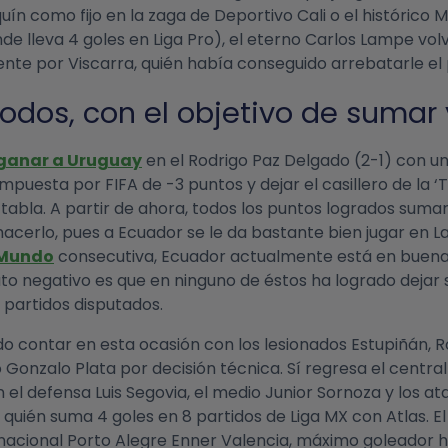
quín como fijo en la zaga de Deportivo Cali o el históric
de lleva 4 goles en Liga Pro), el eterno Carlos Lampe vol
ente por Viscarra, quién había conseguido arrebatarle el p
Todos, con el objetivo de sumar 
ganar a Uruguay
en el Rodrigo Paz Delgado (2-1) con un
impuesta por FIFA de -3 puntos y dejar el casillero de la ‘
 tabla. A partir de ahora, todos los puntos logrados sumar
cerlo, pues a Ecuador se le da bastante bien jugar en La 
 Mundo
consecutiva, Ecuador actualmente está en buena r
dato negativo es que en ninguno de éstos ha logrado dejar
8 partidos disputados.
do contar en esta ocasión con los lesionados Estupiñán, 
nzalo Plata por decisión técnica. Sí regresa el central 
el defensa Luis Segovia, el medio Junior Sornoza y los a
quién suma 4 goles en 8 partidos de Liga MX con Atlas. E
acional Porto Alegre Enner Valencia, máximo goleador hist