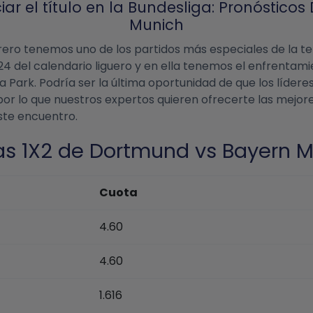
iciar el título en la Bundesliga: Pronóstic
Munich
ero tenemos uno de los partidos más especiales de la t
 24 del calendario liguero y en ella tenemos el enfrenta
na Park. Podría ser la última oportunidad de que los líder
, por lo que nuestros expertos quieren ofrecerte las mejor
ste encuentro.
s 1X2 de Dortmund vs Bayern 
Cuota
4.60
4.60
1.616