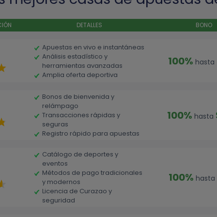
CIÓN
DETALLES
BONO
Apuestas en vivo e instantáneas
Análisis estadístico y
100%
hasta
herramientas avanzadas
Amplia oferta deportiva
Bonos de bienvenida y
relámpago
100%
Transacciones rápidas y
hasta
seguras
Registro rápido para apuestas
Catálogo de deportes y
eventos
Métodos de pago tradicionales
100%
hasta
y modernos
Licencia de Curazao y
seguridad