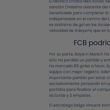
El técnico croata Niko Kovac tie
sanción (máximo asistente del 
beneficiado para completar la 
indispensable en el centro del 
es sinónimo de gol en los local
velocidad de Adeyemi, que en lo
FCB podría
Por su parte, Bayern Munich ha
sólo ha perdido un partido y em
ha marcado 85 goles a favor, lo 
equipo con mejor registro. Ade
importante partido por estar c
exclusivamente pensando en un p
partidos para finalizar el campe
victorias y 2 empates.
El estratega belga Vincent Komp