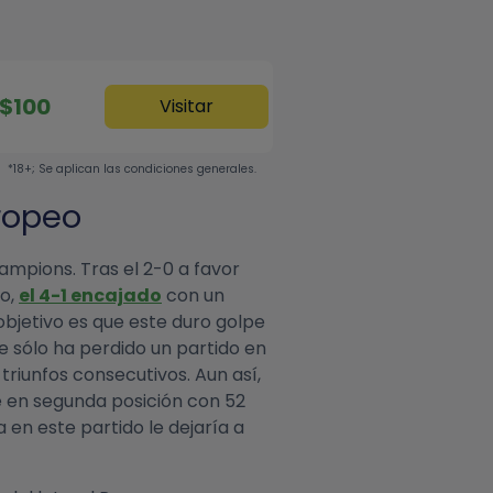
$100
Visitar
*18+; Se aplican las condiciones generales.
uropeo
mpions. Tras el 2-0 a favor
go,
el 4-1 encajado
con un
objetivo es que este duro golpe
 sólo ha perdido un partido en
riunfos consecutivos. Aun así,
 en segunda posición con 52
a en este partido le dejaría a