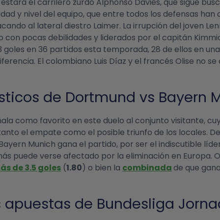
stará el carrilero zurdo Alphonso Davies, que sigue bu
alidad y nivel del equipo, que entre todos los defensas han
cando al lateral diestro Laimer. La irrupción del joven Le
con pocas debilidades y liderados por el capitán Kimmich
 goles en 36 partidos esta temporada, 28 de ellos en una
encia. El colombiano Luis Díaz y el francés Olise no se 
sticos de Dortmund vs Bayern 
la como favorito en este duelo al conjunto visitante, cu
anto el empate como el posible triunfo de los locales. 
ern Munich gana el partido, por ser el indiscutible líde
más puede verse afectado por la eliminación en Europa. 
ás de 3.5 goles
(
1.80
) o bien la
combinada
de que gana
s apuestas de Bundesliga Jorna