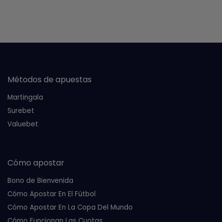
Métodos de apuestas
Martingala
Surebet
Valuebet
Cómo apostar
Bono de Bienvenida
Cómo Apostar En El Fútbol
Cómo Apostar En La Copa Del Mundo
Cómo Funcionan Las Cuotas