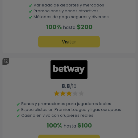
Variedad de deportes y mercados
Promociones y bonos atractivos
Métodos de pago seguros y diversos
100%
$200
hasta
Visitar
12
8.8
/10
Bonos y promociones para jugadores leales
Especialistas en Premier League y ligas europeas
Casino en vivo con crupieres reales
100%
$100
hasta