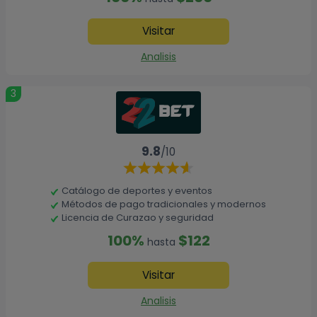
Visitar
Analisis
3
9.8
/10
Catálogo de deportes y eventos
Métodos de pago tradicionales y modernos
Licencia de Curazao y seguridad
100%
$122
hasta
Visitar
Analisis