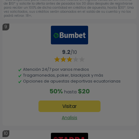
de $10* y solicite la oferta antes de pasados los 30 días después de registrarse
para recibir un 100% de dicha cantidad en créditos de apuesta, hasta $30*. Una
vez solicitados, sus créditos serán abonados en el saldo de su cuenta y no los
podrá retirar. 18+;
9
9.2
/10
Atención 24/7 por varios medios
Tragamonedas, poker, blackjack y más
Opciones de apuestas deportivas ecuatorianas
50%
$20
hasta
Visitar
Analisis
10