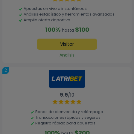
Apuestas en vivo e instantáneas
Análisis estadístico y herramientas avanzadas
Amplia oferta deportiva
100%
$100
hasta
Visitar
Analisis
2
9.9
/10
Bonos de bienvenida y relámpago
Transacciones rápidas y seguras
Registro rápido para apuestas
100%
$200
hasta