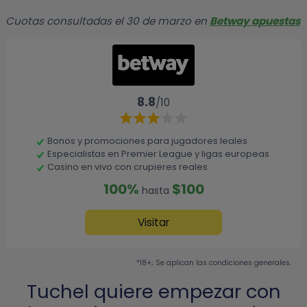
Cuotas consultadas el 30 de marzo en
Betway apuestas
8.8
/10
Bonos y promociones para jugadores leales
Especialistas en Premier League y ligas europeas
Casino en vivo con crupieres reales
100%
$100
hasta
Visitar
*18+; Se aplican las condiciones generales.
Tuchel quiere empezar con