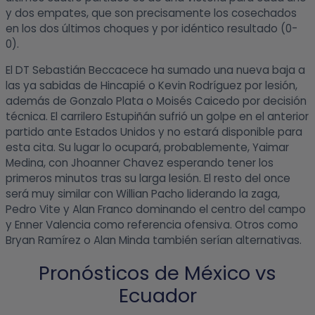
y dos empates, que son precisamente los cosechados
en los dos últimos choques y por idéntico resultado (0-
0).
El DT Sebastián Beccacece ha sumado una nueva baja a
las ya sabidas de Hincapié o Kevin Rodríguez por lesión,
además de Gonzalo Plata o Moisés Caicedo por decisión
técnica. El carrilero Estupiñán sufrió un golpe en el anterior
partido ante Estados Unidos y no estará disponible para
esta cita. Su lugar lo ocupará, probablemente, Yaimar
Medina, con Jhoanner Chavez esperando tener los
primeros minutos tras su larga lesión. El resto del once
será muy similar con Willian Pacho liderando la zaga,
Pedro Vite y Alan Franco dominando el centro del campo
y Enner Valencia como referencia ofensiva. Otros como
Bryan Ramírez o Alan Minda también serían alternativas.
Pronósticos de México vs
Ecuador