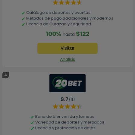
Catálogo de deportes y eventos
Métodos de pago tradicionales y modernos
Licencia de Curazao y seguridad
100%
$122
hasta
Visitar
Analisis
4
9.7
/10
Bono de bienvenida y torneos
Variedad de deportes y mercados
Licencia y protección de datos