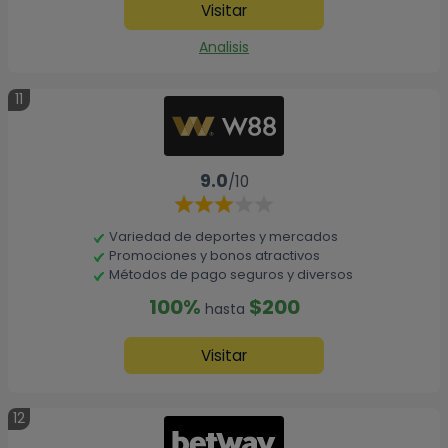
Visitar
Analisis
11
9.0
/10
Variedad de deportes y mercados
Promociones y bonos atractivos
Métodos de pago seguros y diversos
100%
$200
hasta
Visitar
12