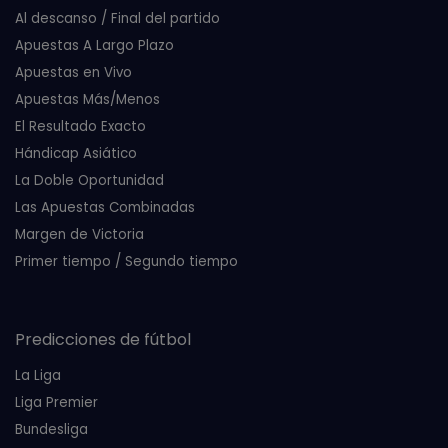
Al descanso / Final del partido
Apuestas A Largo Plazo
Apuestas en Vivo
Apuestas Más/Menos
El Resultado Exacto
Hándicap Asiático
La Doble Oportunidad
Las Apuestas Combinadas
Margen de Victoria
Primer tiempo / Segundo tiempo
Predicciones de fútbol
La Liga
Liga Premier
Bundesliga