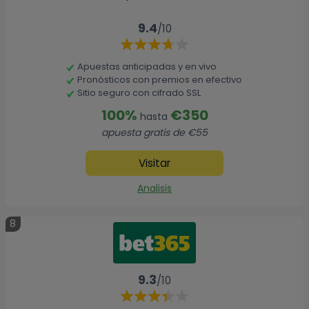
9.4
/10
Apuestas anticipadas y en vivo
Pronósticos con premios en efectivo
Sitio seguro con cifrado SSL
100%
€350
hasta
apuesta gratis de €55
Visitar
Analisis
8
9.3
/10