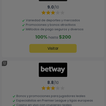
9.0
/10
Variedad de deportes y mercados
Promociones y bonos atractivos
Métodos de pago seguros y diversos
100%
$200
hasta
Visitar
12
8.8
/10
Bonos y promociones para jugadores leales
Especialistas en Premier League y ligas europeas
Casino en vivo con crupieres reales