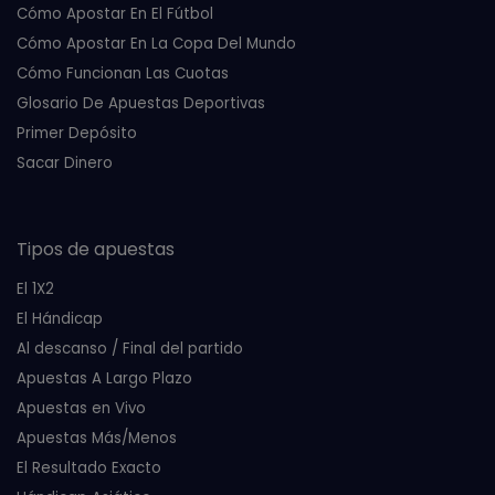
Cómo Apostar En El Fútbol
Cómo Apostar En La Copa Del Mundo
Cómo Funcionan Las Cuotas
Glosario De Apuestas Deportivas
Primer Depósito
Sacar Dinero
Tipos de apuestas
El 1X2
El Hándicap
Al descanso / Final del partido
Apuestas A Largo Plazo
Apuestas en Vivo
Apuestas Más/Menos
El Resultado Exacto