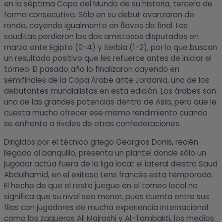
en la séptima Copa del Mundo de su historia, tercera de
forma consecutiva. Sólo en su debut avanzaron de
ronda, cayendo igualmente en 8avos de final. Los
sauditas perdieron los dos amistosos disputados en
marzo ante Egipto (0-4) y Serbia (1-2), por lo que buscan
un resultado positivo que les refuerce antes de iniciar el
torneo. El pasado año lo finalizaron cayendo en
semifinales de la Copa Árabe ante Jordania, uno de los
debutantes mundialistas en esta edición. Los árabes son
una de las grandes potencias dentro de Asia, pero que le
cuesta mucho ofrecer ese mismo rendimiento cuando
se enfrenta a rivales de otras confederaciones.
Dirigidos por el técnico griego Georgios Donis, recién
llegado al banquillo, presenta un plantel donde sólo un
jugador actúa fuera de la liga local: el lateral diestro Saud
Abdulhamid, en el exitoso Lens francés esta temporada.
El hecho de que el resto juegue en el torneo local no
significa que su nivel sea menor, pues cuenta entre sus
filas con jugadores de mucha experiencia internacional
como los zagueros Ali Majrashi y Al-Tambakti, los medios