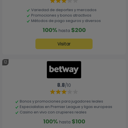
Variedad de deportes y mercados
Promociones y bonos atractivos
Métodos de pago seguros y diversos
100%
$200
hasta
Visitar
12
8.8
/10
Bonos y promociones para jugadores leales
Especialistas en Premier League y ligas europeas
Casino en vivo con crupieres reales
100%
$100
hasta