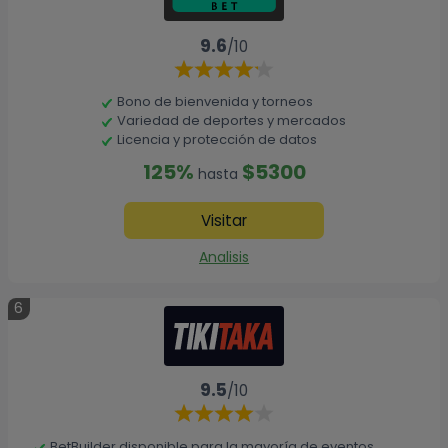
9.6
/10
Bono de bienvenida y torneos
Variedad de deportes y mercados
Licencia y protección de datos
125%
$5300
hasta
Visitar
Analisis
6
9.5
/10
BetBuilder disponible para la mayoría de eventos