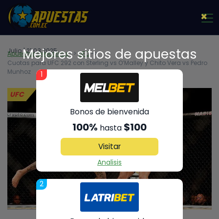
×
Mejores sitios de apuestas
Julio | 21.03.2025
Apuestas Deportivas
UFC
Cuotas para UFC 292 con Sterling vs O’Malley y Chito Vera vs Pedro
Munhoz
1
UFC
Bonos de bienvenida
100%
$100
hasta
Visitar
Analisis
2