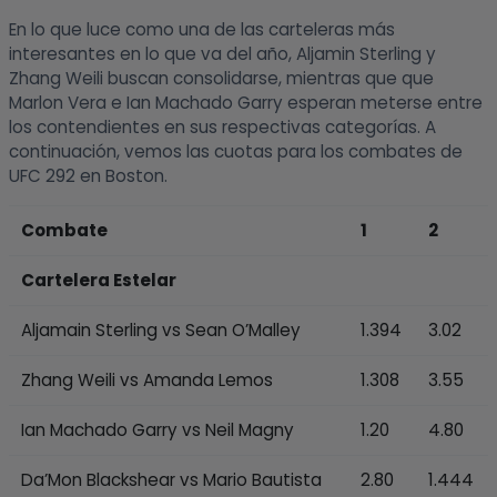
En lo que luce como una de las carteleras más
interesantes en lo que va del año, Aljamin Sterling y
Zhang Weili buscan consolidarse, mientras que que
Marlon Vera e Ian Machado Garry esperan meterse entre
los contendientes en sus respectivas categorías. A
continuación, vemos las cuotas para los combates de
UFC 292 en Boston.
Combate
1
2
Cartelera Estelar
Aljamain Sterling vs Sean O’Malley
1.394
3.02
Zhang Weili vs Amanda Lemos
1.308
3.55
Ian Machado Garry vs Neil Magny
1.20
4.80
Da’Mon Blackshear vs Mario Bautista
2.80
1.444