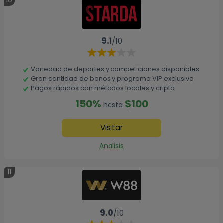
10
9.1
/10
Variedad de deportes y competiciones disponibles
Gran cantidad de bonos y programa VIP exclusivo
Pagos rápidos con métodos locales y cripto
150%
$100
hasta
Visitar
Analisis
11
9.0
/10