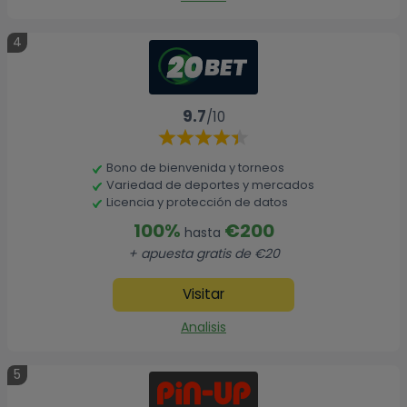
4
9.7
/10
Bono de bienvenida y torneos
Variedad de deportes y mercados
Licencia y protección de datos
100%
€200
hasta
+ apuesta gratis de €20
Visitar
Analisis
5