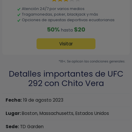
Atención 24/7 por varios medios
Tragamonedas, poker, blackjack y más
Opciones de apuestas deportivas ecuatorianas
50%
$20
hasta
Visitar
*18+; Se aplican las condiciones generales.
Detalles importantes de UFC
292 con Chito Vera
Fecha:
19 de agosto 2023
Lugar:
Boston, Massachusetts, Estados Unidos
Sede:
TD Garden