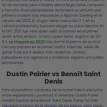
fin de semana, pero O’Malley ahora llega como campeón
y favorito. El estadounidense defenderá su cinturón por
primera ocasión tras imponerse a Aljamain Sterling en el
verano del 2023. El
«Suga»
tiene marca de 17-1 en su
carrera profesional y buscará vengar su única derrota. En
la UFC 252, fue Vera quien salió victorioso en el primer
duelo entre ambos.
«Chito»
, quien tiene registro de 23-
8-1,
se impuso en 2020
tras dormir la pierna de su rival
con una patada en el primer asalto. Además, viene de
ganar 5 de sus 6 duelos más recientes. Ambos
peleadores son agresivos y podemos esperar una pelea
entretenida.
Dustin Poirier vs Benoît Saint
Denis
Para el penúltimo combate de la noche habrá una lucha
entre experiencia y juventud. El veterano Dustin Poirier
medirá fuerzas ante Benoît Saint Denis. Poirier ha sido
campeón interino en la división de los ligeros, pero viene