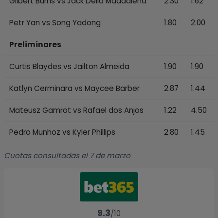
Gilbert Burns vs Jack Della Maddalena
2.30
1.62
Petr Yan vs Song Yadong
1.80
2.00
Preliminares
Curtis Blaydes vs Jailton Almeida
1.90
1.90
Katlyn Cerminara vs Maycee Barber
2.87
1.44
Mateusz Gamrot vs Rafael dos Anjos
1.22
4.50
Pedro Munhoz vs Kyler Phillips
2.80
1.45
Cuotas consultadas el 7 de marzo
9.3
/10