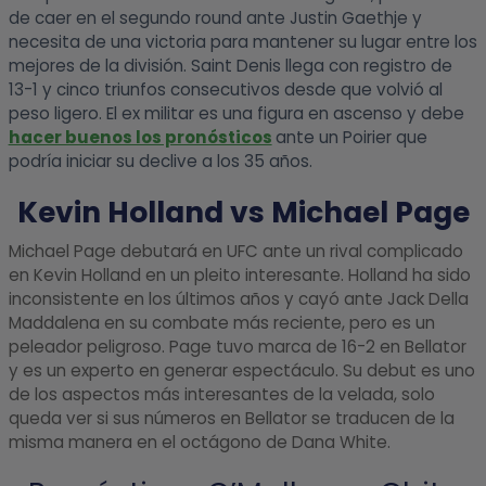
de caer en el segundo round ante Justin Gaethje y
necesita de una victoria para mantener su lugar entre los
mejores de la división. Saint Denis llega con registro de
13-1 y cinco triunfos consecutivos desde que volvió al
peso ligero. El ex militar es una figura en ascenso y debe
hacer buenos los pronósticos
ante un Poirier que
podría iniciar su declive a los 35 años.
Kevin Holland vs Michael Page
Michael Page debutará en UFC ante un rival complicado
en Kevin Holland en un pleito interesante. Holland ha sido
inconsistente en los últimos años y cayó ante Jack Della
Maddalena en su combate más reciente, pero es un
peleador peligroso. Page tuvo marca de 16-2 en Bellator
y es un experto en generar espectáculo. Su debut es uno
de los aspectos más interesantes de la velada, solo
queda ver si sus números en Bellator se traducen de la
misma manera en el octágono de Dana White.