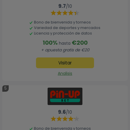
9.7
/10
Bono de bienvenida y torneos
Variedad de deportes y mercados
Licencia y protección de datos
100%
€200
hasta
+ apuesta gratis de €20
Visitar
Analisis
5
9.6
/10
Bono de bienvenida y torneos