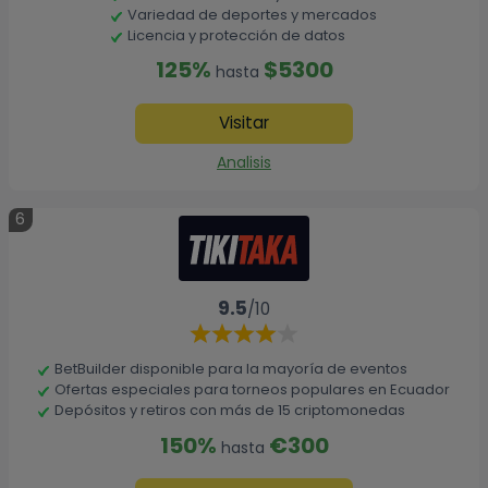
Variedad de deportes y mercados
Licencia y protección de datos
125%
$5300
hasta
Visitar
Analisis
6
9.5
/10
BetBuilder disponible para la mayoría de eventos
Ofertas especiales para torneos populares en Ecuador
Depósitos y retiros con más de 15 criptomonedas
150%
€300
hasta