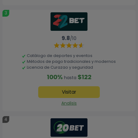
3
9.8
/10
Catálogo de deportes y eventos
Métodos de pago tradicionales y modernos
Licencia de Curazao y seguridad
100%
$122
hasta
Visitar
Analisis
4