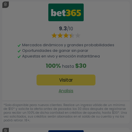
8
9.3
/10
Mercados dinámicos y grandes probabilidades
Oportunidades de ganar sin parar
Apuestas en vivo y emoción instantánea
100%
$30
hasta
Visitar
Analisis
*Solo disponible para nuevos clientes. Realice un ingreso válido de un mínimo
de $10* y solicite la oferta antes de pasados los 30 días después de registrarse
para recibir un 100% de dicha cantidad en créditos de apuesta, hasta $30*. Una
vez solicitados, sus créditos serán abonados en el saldo de su cuenta y no los
podrá retirar. 18+;
9