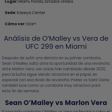
Lugar:
Miami, Florida, Estados Unidos
Sede:
Kaseya Center
Cómo ver:
Star+
Análisis de O’Malley vs Vera de
UFC 299 en Miami
Después de sufrir una derrota en su primer combate,
Sean O’Malley saltó ante la oportunidad de una revancha
ante Marlon Vera. Las cosas han cambiado desde 2020,
pero la lucha sigue siendo atractiva en el papel, en
especial con esa dosis de revancha. Poirier vs Saint Denis
también luce como un combate muy atractivo para
este fin de semana.
Sean O’Malley vs Marlon Vera
El segundo combate O’Malley vs Vera se llevará a cabo el