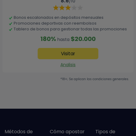
8.6
/10
Bonos escalonados en depósitos mensuales
Promociones deportivas con reembolsos
Tablero de bonos para gestionar todas las promociones
180%
$20.000
hasta
Visitar
Analisis
*18+; Se aplican las condiciones generales.
Métodos de
Cómo apostar
Tipos de