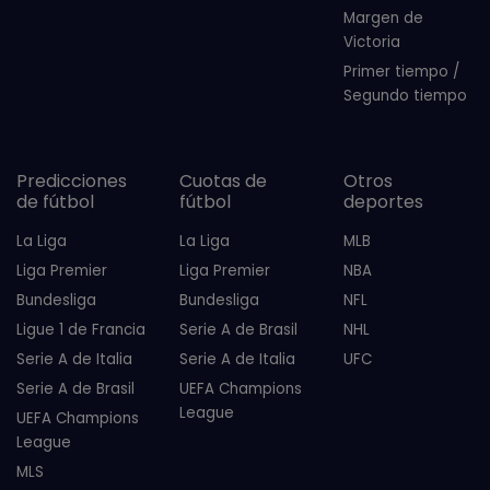
Margen de
Victoria
Primer tiempo /
Segundo tiempo
Predicciones
Cuotas de
Otros
de fútbol
fútbol
deportes
La Liga
La Liga
MLB
Liga Premier
Liga Premier
NBA
Bundesliga
Bundesliga
NFL
Ligue 1 de Francia
Serie A de Brasil
NHL
Serie A de Italia
Serie A de Italia
UFC
Serie A de Brasil
UEFA Champions
League
UEFA Champions
League
MLS