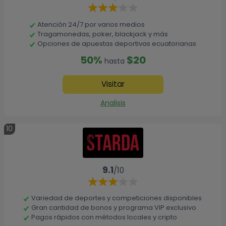
Atención 24/7 por varios medios
Tragamonedas, poker, blackjack y más
Opciones de apuestas deportivas ecuatorianas
50%
$20
hasta
Visitar
Analisis
10
9.1
/10
Variedad de deportes y competiciones disponibles
Gran cantidad de bonos y programa VIP exclusivo
Pagos rápidos con métodos locales y cripto