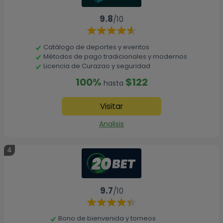
9.8
/10
Catálogo de deportes y eventos
Métodos de pago tradicionales y modernos
Licencia de Curazao y seguridad
100%
$122
hasta
Visitar
Analisis
4
9.7
/10
Bono de bienvenida y torneos