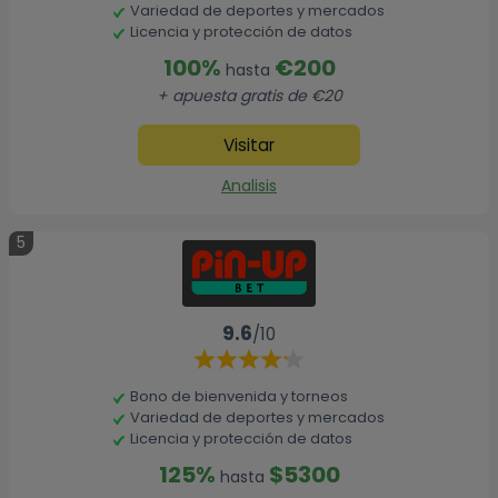
Variedad de deportes y mercados
Licencia y protección de datos
100%
€200
hasta
+ apuesta gratis de €20
Visitar
Analisis
5
9.6
/10
Bono de bienvenida y torneos
Variedad de deportes y mercados
Licencia y protección de datos
125%
$5300
hasta