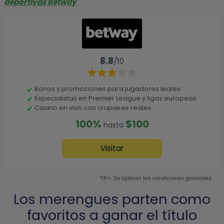
deportivas Betway
8.8
/10
Bonos y promociones para jugadores leales
Especialistas en Premier League y ligas europeas
Casino en vivo con crupieres reales
100%
$100
hasta
Visitar
*18+; Se aplican las condiciones generales.
Los merengues parten como
favoritos a ganar el título