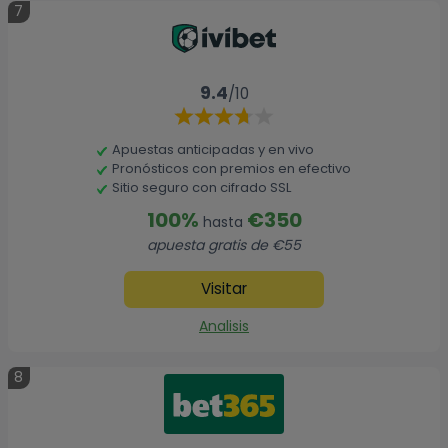
7
9.4
/10
Apuestas anticipadas y en vivo
Pronósticos con premios en efectivo
Sitio seguro con cifrado SSL
100%
€350
hasta
apuesta gratis de €55
Visitar
Analisis
8