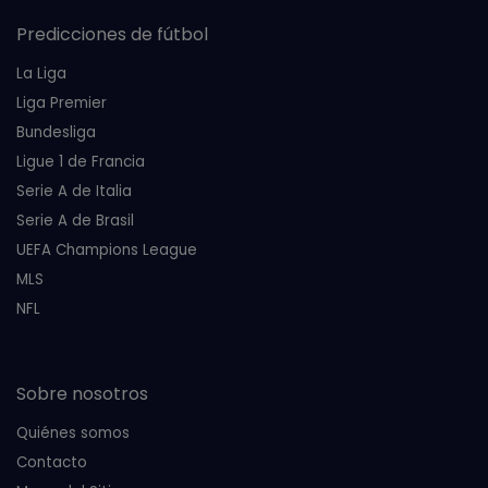
Predicciones de fútbol
La Liga
Liga Premier
Bundesliga
Ligue 1 de Francia
Serie A de Italia
Serie A de Brasil
UEFA Champions League
MLS
NFL
Sobre nosotros
Quiénes somos
Contacto