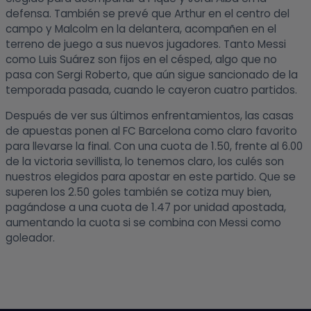
defensa. También se prevé que Arthur en el centro del
campo y Malcolm en la delantera, acompañen en el
terreno de juego a sus nuevos jugadores. Tanto Messi
como Luis Suárez son fijos en el césped, algo que no
pasa con Sergi Roberto, que aún sigue sancionado de la
temporada pasada, cuando le cayeron cuatro partidos.
Después de ver sus últimos enfrentamientos, las casas
de apuestas ponen al FC Barcelona como claro favorito
para llevarse la final. Con una cuota de 1.50, frente al 6.00
de la victoria sevillista, lo tenemos claro, los culés son
nuestros elegidos para apostar en este partido. Que se
superen los 2.50 goles también se cotiza muy bien,
pagándose a una cuota de 1.47 por unidad apostada,
aumentando la cuota si se combina con Messi como
goleador.