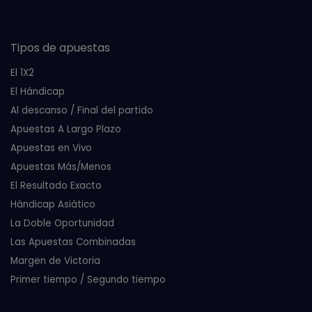
Tipos de apuestas
El 1X2
El Hándicap
Al descanso / Final del partido
Apuestas A Largo Plazo
Apuestas en Vivo
Apuestas Más/Menos
El Resultado Exacto
Hándicap Asiático
La Doble Oportunidad
Las Apuestas Combinadas
Margen de Victoria
Primer tiempo / Segundo tiempo