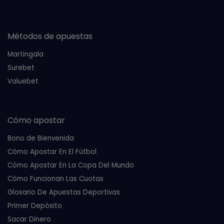
Métodos de apuestas
Martingala
Surebet
Valuebet
Cómo apostar
Bono de Bienvenida
Cómo Apostar En El Fútbol
Cómo Apostar En La Copa Del Mundo
Cómo Funcionan Las Cuotas
Glosario De Apuestas Deportivas
Primer Depósito
Sacar Dinero