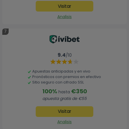
Visitar
Analisis
7
9.4
/10
Apuestas anticipadas y en vivo
Pronósticos con premios en efectivo
Sitio seguro con cifrado SSL
100%
€350
hasta
apuesta gratis de €55
Visitar
Analisis