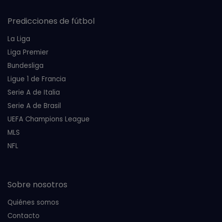
Predicciones de fútbol
La Liga
Liga Premier
Bundesliga
Ligue 1 de Francia
Serie A de Italia
Serie A de Brasil
UEFA Champions League
MLS
NFL
Sobre nosotros
Quiénes somos
Contacto