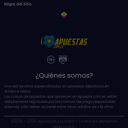
Mapa del Sitio
¿Quiénes somos?
Una red de sitios especializados en apuestas deportivas en
America latina:
Las casas de apuestas que aparecen en Apuesta.com.ec están
debidamente reguladas por las normas del juego responsable.
Además, sólo deben acceder estos sitios adultos de +18 años.
©2015 - 2026 Apuestas Ecuador
-
Todos los derechos
reservados.