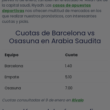
la capital saudí, Riyadh. Las
casas de apuestas
deportivas
nos ofrecen multitud de mercados en los
que realizar nuestros pronósticos, con interesantes
cuotas y picks.
Cuotas de Barcelona vs
Osasuna en Arabia Saudita
Equipo
Cuota
Barcelona
1.40
Empate
5.10
Osasuna
7.00
Cuotas consultadas el 9 de enero en
Rivalo