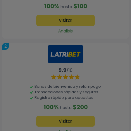
100%
$100
hasta
Visitar
Analisis
2
9.9
/10
Bonos de bienvenida y relámpago
Transacciones rápidas y seguras
Registro rápido para apuestas
100%
$200
hasta
Visitar