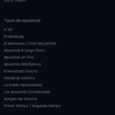
Sacar Dinero
Tipos de apuestas
El 1X2
El Hándicap
Al descanso / Final del partido
Apuestas A Largo Plazo
Apuestas en Vivo
Apuestas Más/Menos
El Resultado Exacto
Hándicap Asiático
La Doble Oportunidad
Las Apuestas Combinadas
Margen de Victoria
Primer tiempo / Segundo tiempo