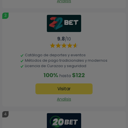
Analisis
3
9.8
/10
Catálogo de deportes y eventos
Métodos de pago tradicionales y modernos
Licencia de Curazao y seguridad
100%
$122
hasta
Visitar
Analisis
4