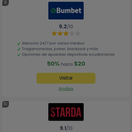
9
9.2
/10
Atención 24/7 por varios medios
Tragamonedas, poker, blackjack y más
Opciones de apuestas deportivas ecuatorianas
50%
$20
hasta
Visitar
Analisis
10
9.1
/10