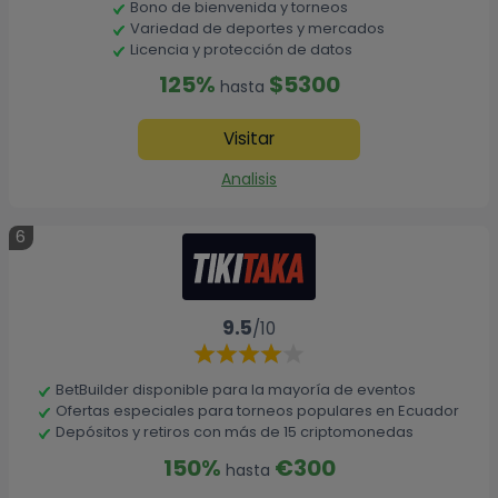
Bono de bienvenida y torneos
Variedad de deportes y mercados
Licencia y protección de datos
125%
$5300
hasta
Visitar
Analisis
6
9.5
/10
BetBuilder disponible para la mayoría de eventos
Ofertas especiales para torneos populares en Ecuador
Depósitos y retiros con más de 15 criptomonedas
150%
€300
hasta