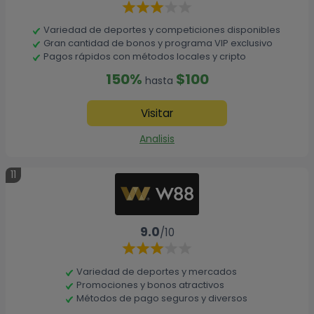
Variedad de deportes y competiciones disponibles
Gran cantidad de bonos y programa VIP exclusivo
Pagos rápidos con métodos locales y cripto
150%
$100
hasta
Visitar
Analisis
11
9.0
/10
Variedad de deportes y mercados
Promociones y bonos atractivos
Métodos de pago seguros y diversos