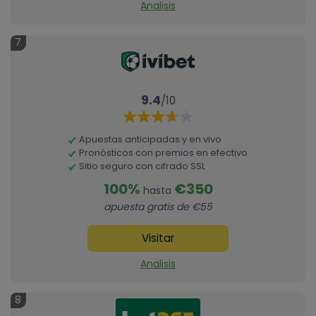
Analisis
7
9.4
/10
Apuestas anticipadas y en vivo
Pronósticos con premios en efectivo
Sitio seguro con cifrado SSL
100%
€350
hasta
apuesta gratis de €55
Visitar
Analisis
8