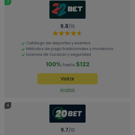
3
9.8
/10
Catálogo de deportes y eventos
Métodos de pago tradicionales y modernos
Licencia de Curazao y seguridad
100%
$122
hasta
Visitar
Analisis
4
9.7
/10