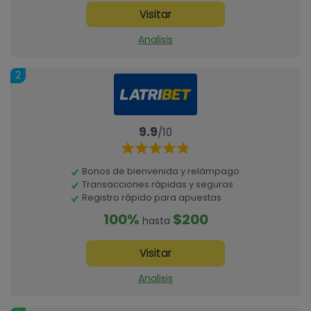
Visitar
Analisis
2
9.9
/10
Bonos de bienvenida y relámpago
Transacciones rápidas y seguras
Registro rápido para apuestas
100%
$200
hasta
Visitar
Analisis