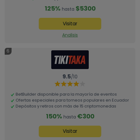
125%
$5300
hasta
Visitar
Analisis
6
9.5
/10
BetBuilder disponible para la mayoría de eventos
Ofertas especiales para torneos populares en Ecuador
Depósitos y retiros con más de 15 criptomonedas
150%
€300
hasta
Visitar