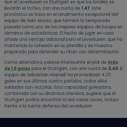
que el Leverkusen vs Stuttgart es que los locales se
llevarán el trofeo, con una cuota de
1.47
. Este
pronóstico se basa en el rendimiento excepcional del
equipo de Xabi Alonso, que terminó la temporada
pasada como uno de los mejores equipos de Europa en
términos de estadísticas. El hecho de jugar en casa
añade una ventaja adicional para el Leverkusen, que ha
mantenido la cohesión en su plantilla y se muestra
preparado para defender su título con determinación.
Como alternativa, parece interesante el pick de
más
de 1.5 goles
para el Stuttgart, con una cuota de
2.40
. El
equipo de Sebastian Hoeneß ha promediado 4.25
goles en sus últimos cuatro partidos, todos ellos
saldados con victorias. Esta capacidad goleadora,
combinada con su dinámica ofensiva, sugiere que el
Stuttgart podría encontrar la red varias veces, incluso
frente a la fuerte defensa del Leverkusen.