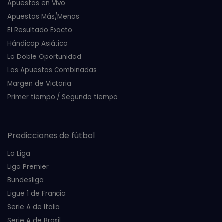
Apuestas en Vivo
Apuestas Más/Menos
El Resultado Exacto
Hándicap Asiático
La Doble Oportunidad
Las Apuestas Combinadas
Margen de Victoria
Primer tiempo / Segundo tiempo
Predicciones de fútbol
La Liga
Liga Premier
Bundesliga
Ligue 1 de Francia
Serie A de Italia
Serie A de Brasil