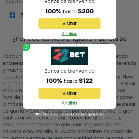
Bonos de bienvenida
Juan Partal
|
enero 24, 2018
100%
$200
hasta
Visitar
Analisis
¿Por qué los New England Patriots se
llevarán el Superbowl 2018?
3
Todo un año aguardan los aficionados este esperado
encuentro entre los dos ganadores de cada Conferencia
y mucho dinero es el que se mueve de cara a las
Bonos de bienvenida
apuestas deportivas. En esta ocasión se enfrentan New
100%
$122
hasta
England Patriots contra Philadelphia Eagles, en el U.S Bank
Stadium de Minneapolis el domingo 4 de febrero. Los
Visitar
fans de dicho deporte tienen marcada esa fecha como
Analisis
la más importante de cara al campeonato, ya que pesar
de que la NFL es muy seguida por todo el mundo, la gran
*18+; Se aplican las condiciones generales.
final es un espectáculo para todos los aficionados,
independientemente de que seas seguidor de este
deporte o no. Por ello, el usuario constante de casas de
apuestas siempre ve una oportunidad para llevarse una