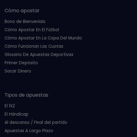
Cómo apostar
Bono de Bienvenida
Cómo Apostar En El Fútbol
Cómo Apostar En La Copa Del Mundo
Cómo Funcionan Las Cuotas
Glosario De Apuestas Deportivas
Primer Depósito
Sacar Dinero
Tipos de apuestas
El 1X2
El Hándicap
Al descanso / Final del partido
Apuestas A Largo Plazo