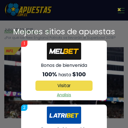
×
Mejores sitios de apuestas
Julio | 21.03.2025
Apuestas Deportivas
NFL
¿Por qué los New England Patriots se llevarán el Superbowl 2018?
1
NFL
Bonos de bienvenida
100%
$100
hasta
Visitar
Analisis
2