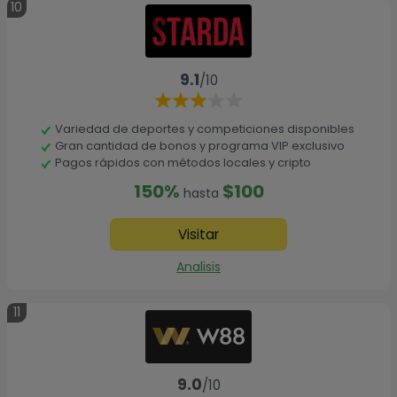
10
9.1
/10
Variedad de deportes y competiciones disponibles
Gran cantidad de bonos y programa VIP exclusivo
Pagos rápidos con métodos locales y cripto
150%
$100
hasta
Visitar
Analisis
11
9.0
/10