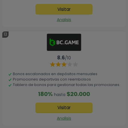
Visitar
Analisis
13
8.6
/10
Bonos escalonados en depósitos mensuales
Promociones deportivas con reembolsos
Tablero de bonos para gestionar todas las promociones
180%
$20.000
hasta
Visitar
Analisis