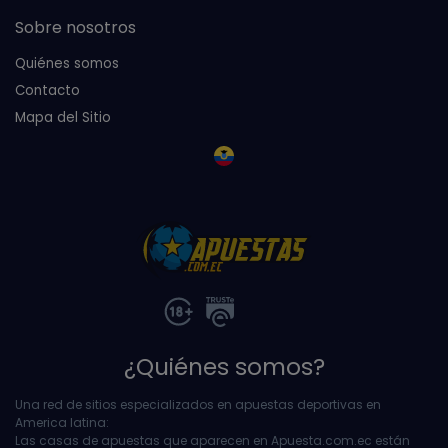
Sobre nosotros
Quiénes somos
Contacto
Mapa del Sitio
¿Quiénes somos?
Una red de sitios especializados en apuestas deportivas en
America latina:
Las casas de apuestas que aparecen en Apuesta.com.ec están