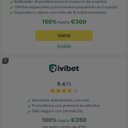
BetBuilder disponible para la mayoría de eventos
Ofertas especiales para torneos populares en Ecuador
Depósitos y retiros con más de 15 criptomonedas
150%
€300
hasta
Visitar
Analisis
7
9.4
/10
Apuestas anticipadas y en vivo
Pronósticos con premios en efectivo
Sitio seguro con cifrado SSL
100%
€350
hasta
apuesta gratis de €55