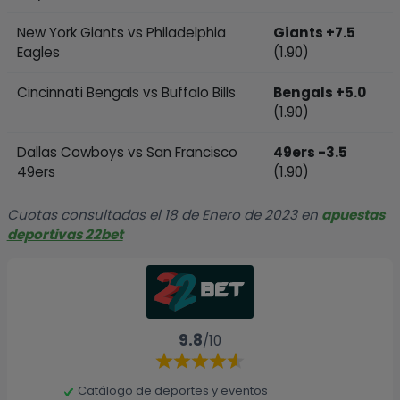
New York Giants vs Philadelphia
Giants +7.5
Eagles
(1.90)
Cincinnati Bengals vs Buffalo Bills
Bengals +5.0
(1.90)
Dallas Cowboys vs San Francisco
49ers -3.5
49ers
(1.90)
Cuotas consultadas el 18 de Enero de 2023 en
apuestas
deportivas 22bet
9.8
/10
Catálogo de deportes y eventos