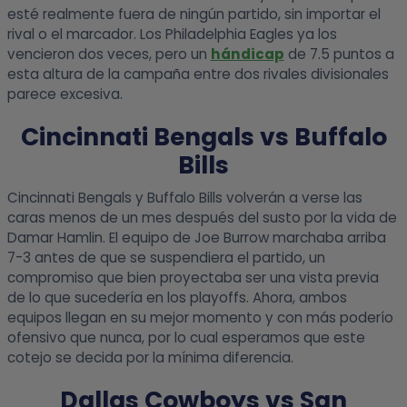
esté realmente fuera de ningún partido, sin importar el
rival o el marcador. Los Philadelphia Eagles ya los
vencieron dos veces, pero un
hándicap
de 7.5 puntos a
esta altura de la campaña entre dos rivales divisionales
parece excesiva.
Cincinnati Bengals vs Buffalo
Bills
Cincinnati Bengals y Buffalo Bills volverán a verse las
caras menos de un mes después del susto por la vida de
Damar Hamlin. El equipo de Joe Burrow marchaba arriba
7-3 antes de que se suspendiera el partido, un
compromiso que bien proyectaba ser una vista previa
de lo que sucedería en los playoffs. Ahora, ambos
equipos llegan en su mejor momento y con más poderío
ofensivo que nunca, por lo cual esperamos que este
cotejo se decida por la mínima diferencia.
Dallas Cowboys vs San