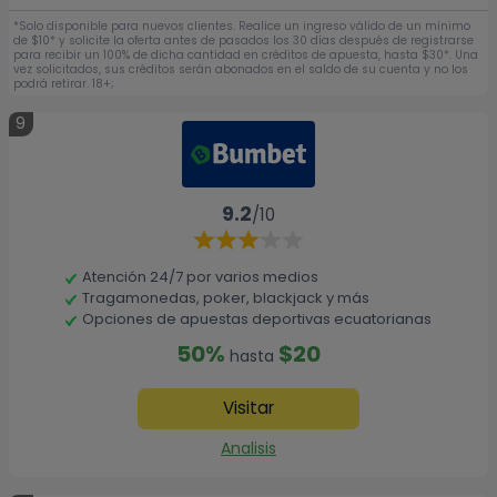
*Solo disponible para nuevos clientes. Realice un ingreso válido de un mínimo
de $10* y solicite la oferta antes de pasados los 30 días después de registrarse
para recibir un 100% de dicha cantidad en créditos de apuesta, hasta $30*. Una
vez solicitados, sus créditos serán abonados en el saldo de su cuenta y no los
podrá retirar. 18+;
9
9.2
/10
Atención 24/7 por varios medios
Tragamonedas, poker, blackjack y más
Opciones de apuestas deportivas ecuatorianas
50%
$20
hasta
Visitar
Analisis