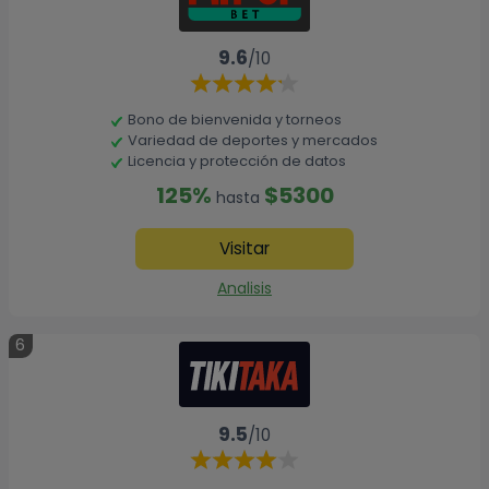
9.6
/10
Bono de bienvenida y torneos
Variedad de deportes y mercados
Licencia y protección de datos
125%
$5300
hasta
Visitar
Analisis
6
9.5
/10