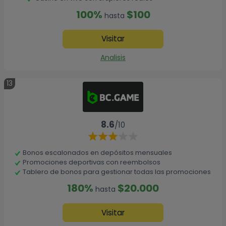
100%
$100
hasta
Visitar
Analisis
13
8.6
/10
Bonos escalonados en depósitos mensuales
Promociones deportivas con reembolsos
Tablero de bonos para gestionar todas las promociones
180%
$20.000
hasta
Visitar