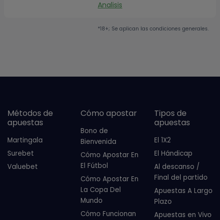
Analisis
*18+; Se aplican las condiciones generales.
Métodos de
Cómo apostar
Tipos de
apuestas
apuestas
Bono de
Martingala
El 1X2
Bienvenida
Surebet
El Hándicap
Cómo Apostar En
El Fútbol
Valuebet
Al descanso /
Final del partido
Cómo Apostar En
La Copa Del
Apuestas A Largo
Mundo
Plazo
Cómo Funcionan
Apuestas en Vivo