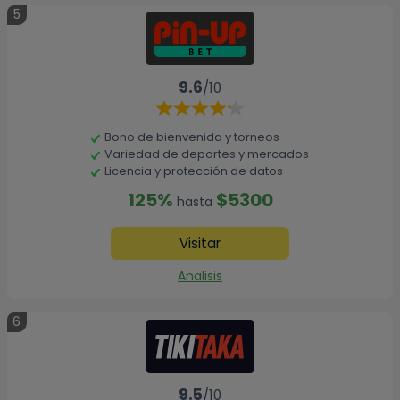
5
9.6
/10
Bono de bienvenida y torneos
Variedad de deportes y mercados
Licencia y protección de datos
125%
$5300
hasta
Visitar
Analisis
6
9.5
/10