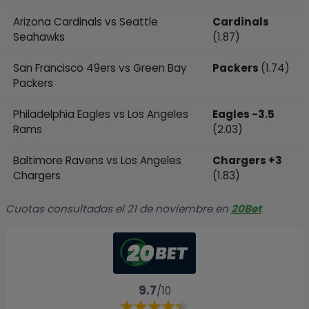
Arizona Cardinals vs Seattle
Cardinals
Seahawks
(1.87)
San Francisco 49ers vs Green Bay
Packers
(1.74)
Packers
Philadelphia Eagles vs Los Angeles
Eagles -3.5
Rams
(2.03)
Baltimore Ravens vs Los Angeles
Chargers +3
Chargers
(1.83)
Cuotas consultadas el 21 de noviembre en
20Bet
9.7
/10