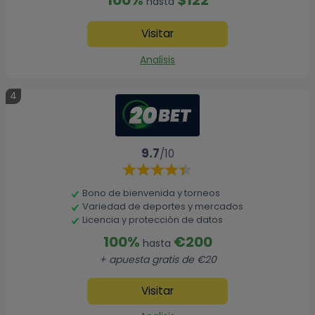
hasta
Visitar
Analisis
4
9.7
/10
Bono de bienvenida y torneos
Variedad de deportes y mercados
Licencia y protección de datos
100%
€200
hasta
+ apuesta gratis de €20
Visitar