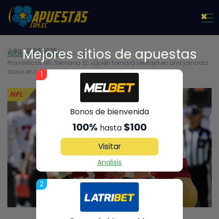
×
Mejores sitios de apuestas
Julio | 21.03.2025
Apuestas Deportivas
NFL
Pronósticos NFL Semana 12: ¿Quién tomará ventaja en una jornada
clave en la NFC?
1
NFL
Bonos de bienvenida
100%
$100
hasta
Visitar
Analisis
2