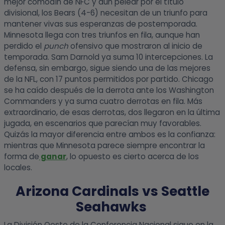
mejor comodín de NFC y aún pelear por el título
divisional, los Bears (4-6) necesitan de un triunfo para
mantener vivas sus esperanzas de postemporada.
Minnesota llega con tres triunfos en fila, aunque han
perdido el
punch
ofensivo que mostraron al inicio de
temporada. Sam Darnold ya suma 10 intercepciones. La
defensa, sin embargo, sigue siendo una de las mejores
de la NFL, con 17 puntos permitidos por partido. Chicago
se ha caído después de la derrota ante los Washington
Commanders y ya suma cuatro derrotas en fila. Más
extraordinario, de esas derrotas, dos llegaron en la última
jugada, en escenarios que parecían muy favorables.
Quizás la mayor diferencia entre ambos es la confianza:
mientras que Minnesota parece siempre encontrar la
forma de
ganar
, lo opuesto es cierto acerca de los
locales.
Arizona Cardinals vs Seattle
Seahawks
La División Oeste de la Conferencia Nacional sigue en la