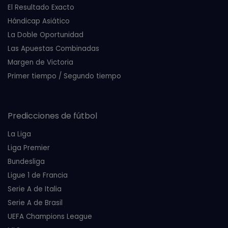
El Resultado Exacto
Hándicap Asiático
La Doble Oportunidad
Las Apuestas Combinadas
Margen de Victoria
Primer tiempo / Segundo tiempo
Predicciones de fútbol
La Liga
Liga Premier
Bundesliga
Ligue 1 de Francia
Serie A de Italia
Serie A de Brasil
UEFA Champions League