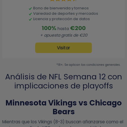
Bono de bienvenida y torneos
Variedad de deportes y mercados
Licencia y protección de datos
100%
€200
hasta
+ apuesta gratis de €20
Visitar
*18+; Se aplican las condiciones generales.
Análisis de NFL Semana 12 con
implicaciones de playoffs
Minnesota Vikings vs Chicago
Bears
Mientras que los Vikings (8-3) buscan afianzarse como el