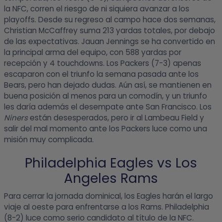
la NFC, corren el riesgo de ni siquiera avanzar a los
playoffs. Desde su regreso al campo hace dos semanas,
Christian McCaffrey suma 213 yardas totales, por debajo
de las expectativas. Jauan Jennings se ha convertido en
la principal arma del equipo, con 588 yardas por
recepción y 4 touchdowns. Los Packers (7-3) apenas
escaparon con el triunfo la semana pasada ante los
Bears, pero han dejado dudas. Aún así, se mantienen en
buena posición al menos para un comodín, y un triunfo
les daría además el desempate ante San Francisco. Los
Niners
están desesperados, pero ir al Lambeau Field y
salir del mal momento ante los Packers luce como una
misión muy complicada.
Philadelphia Eagles vs Los
Angeles Rams
Para cerrar la jornada dominical, los Eagles harán el largo
viaje al oeste para enfrentarse a los Rams. Philadelphia
(8-2) luce como serio candidato al título de la NFC.