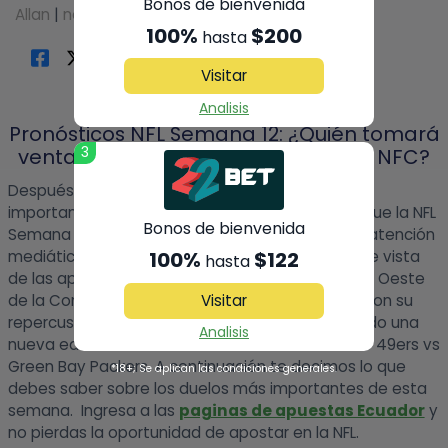
Bonos de bienvenida
Allan
|
noviembre 21, 2024
100%
$200
hasta
Visitar
Analisis
Pronósticos NFL Semana 12: ¿Quién tomará
3
ventaja en una jornada clave en la NFC?
Después de un fin de semana intenso y de gran
importancia en la carrera a playoffs, es natural que la NFL
Bonos de bienvenida
Semana 12 presente una baja en expectativa o atención
100%
$122
mediática. De cualquier modo, desde el punto de vista
hasta
de las apuestas online, los duelos de equipos del Oeste
Visitar
de la Conferencia Nacional son muy atractivos con su
repercusión rumbo a la postemporada, incluyendo una
Analisis
nueva edición de la rivalidad entre San Francisco 49ers vs
Green Bay Packers. A continuación te decimos lo que
*18+; Se aplican las condiciones generales.
debes saber sobre los duelos más importantes de esta
semana. Ingresa a las
paginas de apuestas Ecuador
y
no pierdas la oportunidad de apostar en la NFL.