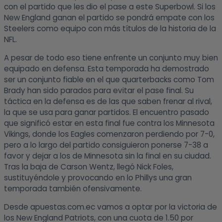
con el partido que les dio el pase a este Superbowl. Si los
New England ganan el partido se pondrá empate con los
Steelers como equipo con más títulos de la historia de la
NFL.
A pesar de todo eso tiene enfrente un conjunto muy bien
equipado en defensa. Esta temporada ha demostrado
ser un conjunto fiable en el que quarterbacks como Tom
Brady han sido parados para evitar el pase final. Su
táctica en la defensa es de las que saben frenar al rival,
la que se usa para ganar partidos. El encuentro pasado
que significó estar en esta final fue contra los Minnesota
Vikings, donde los Eagles comenzaron perdiendo por 7-0,
pero a lo largo del partido consiguieron ponerse 7-38 a
favor y dejar a los de Minnesota sin la final en su ciudad.
Tras la baja de Carson Wentz, llegó Nick Foles,
sustituyéndole y provocando en lo Phillys una gran
temporada también ofensivamente.
Desde apuestas.com.ec vamos a optar por la victoria de
los New England Patriots, con una cuota de 1.50 por