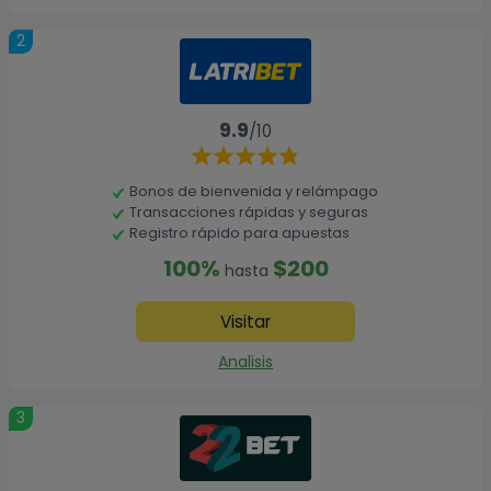
2
9.9
/10
Bonos de bienvenida y relámpago
Transacciones rápidas y seguras
Registro rápido para apuestas
100%
$200
hasta
Visitar
Analisis
3