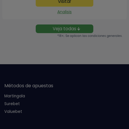
Visitar
Analisis
Veja todas
*18+; Se aplican las condiciones generales.
Métodos de apuestas
Martingala
Surebet
Valuebet