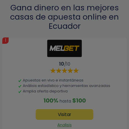
Gana dinero en las mejores
casas de apuesta online en
Ecuador
1
10
/10
Apuestas en vivo e instantáneas
Análisis estadístico y herramientas avanzadas
Amplia oferta deportiva
100%
$100
hasta
Visitar
Analisis