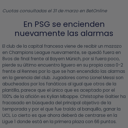
Cuotas consultadas el 31 de marzo en BetOnline
En PSG se encienden
nuevamente las alarmas
El club de la capital francesa viene de recibir un mazazo
en Champions League nuevamente, se quedó fuera en
8vos de final frente al Bayern Múnich, por si fuera poco,
pierde su último encuentro liguero en su propia casa 0-2
frente al Rennes por lo que se han encendido las alarmas
en la gerencia del club. Jugadores como Lionel Messi son
abucheados por los fanáticos al igual que otros de la
plantilla, parece que el único que es aceptado por el
100% de la afición es Kylian Mbappe. Christophe Galtier ha
fracasado en búsqueda del principal objetivo de la
temporada y por el que fue traído al banquillo, ganar la
UCL. Lo cierto es que ahora deberá de centrarse en la
Ligue 1 donde está en la primera plaza con 66 puntos.