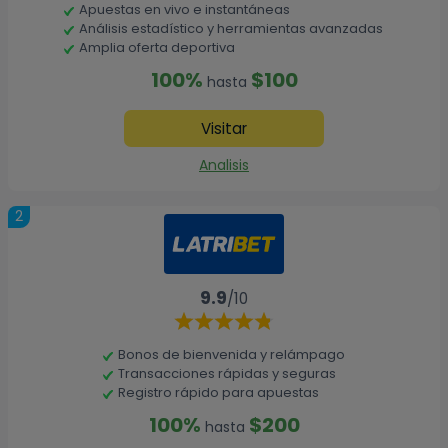
Apuestas en vivo e instantáneas
Análisis estadístico y herramientas avanzadas
Amplia oferta deportiva
100%
$100
hasta
Visitar
Analisis
2
9.9
/10
Bonos de bienvenida y relámpago
Transacciones rápidas y seguras
Registro rápido para apuestas
100%
$200
hasta