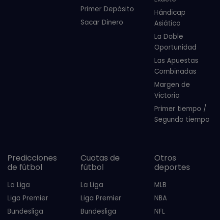
Primer Depósito
Hándicap
Sacar Dinero
Asiático
La Doble
Oportunidad
Las Apuestas
Combinadas
Margen de
Victoria
Primer tiempo /
Segundo tiempo
Predicciones
Cuotas de
Otros
de fútbol
fútbol
deportes
La Liga
La Liga
MLB
Liga Premier
Liga Premier
NBA
Bundesliga
Bundesliga
NFL