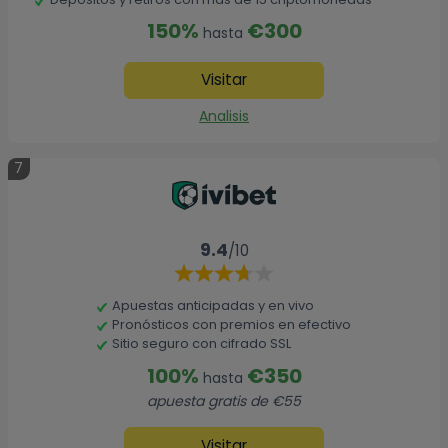
150%
€300
hasta
Visitar
Analisis
7
9.4
/10
Apuestas anticipadas y en vivo
Pronósticos con premios en efectivo
Sitio seguro con cifrado SSL
100%
€350
hasta
apuesta gratis de €55
Visitar