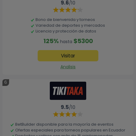
9.6
/10
Bono de bienvenida y torneos
Variedad de deportes y mercados
Licencia y protección de datos
125%
$5300
hasta
Visitar
Analisis
6
9.5
/10
BetBuilder disponible para la mayoría de eventos
Ofertas especiales para torneos populares en Ecuador
Depósitos y retiros con más de 15 criptomonedas