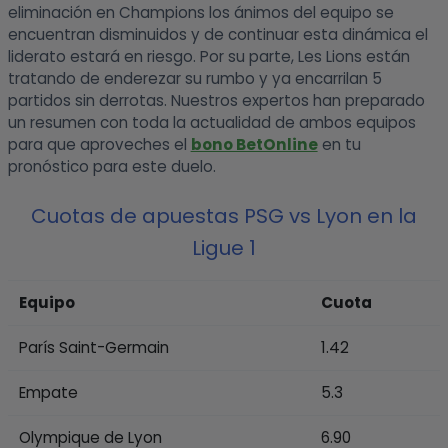
eliminación en Champions los ánimos del equipo se
encuentran disminuidos y de continuar esta dinámica el
liderato estará en riesgo. Por su parte, Les Lions están
tratando de enderezar su rumbo y ya encarrilan 5
partidos sin derrotas. Nuestros expertos han preparado
un resumen con toda la actualidad de ambos equipos
para que aproveches el
bono BetOnline
en tu
pronóstico para este duelo.
Cuotas de apuestas PSG vs Lyon en la
Ligue 1
Equipo
Cuota
París Saint-Germain
1.42
Empate
5.3
Olympique de Lyon
6.90