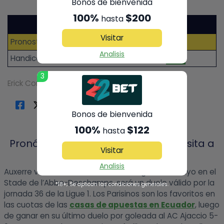
Bonos de bienvenida
100%
$200
hasta
Auxerre vs PSG
Visitar
Pronostico
Odd
Analisis
Handicap PSG -1.5
2.01
3
Erick Contreras
|
mayo 19, 2023
Bonos de bienvenida
100%
$122
hasta
Pronósticos Auxerre vs PSG con la visita a
Visitar
punto de coronarse en Ligue 1
Analisis
Auxerre vs PSG se miden este domingo 21 de mayo en el
Stade de l’Abbe-Deschamps, será un duelo válido por la
*18+; Se aplican las condiciones generales.
jornada 36 de la Ligue 1. Los Parisinos son los favoritos en
las cuotas de las
casas de apuestas en Ecuador
, luego
de ganar en su último duelo por goleada al AC Ajaccio 5-