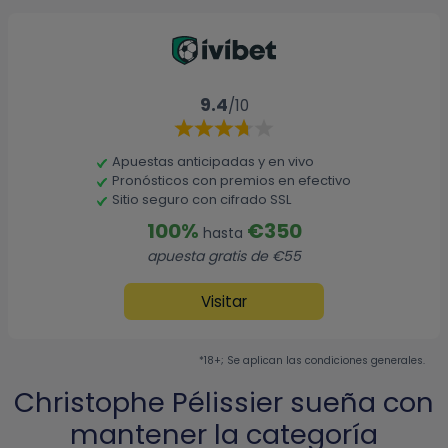
9.4
/10
Apuestas anticipadas y en vivo
Pronósticos con premios en efectivo
Sitio seguro con cifrado SSL
100%
€350
hasta
apuesta gratis de €55
Visitar
*18+; Se aplican las condiciones generales.
Christophe Pélissier sueña con
mantener la categoría