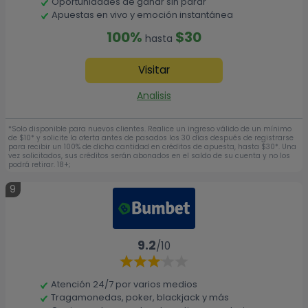
Oportunidades de ganar sin parar
Apuestas en vivo y emoción instantánea
100%
$30
hasta
Visitar
Analisis
*Solo disponible para nuevos clientes. Realice un ingreso válido de un mínimo
de $10* y solicite la oferta antes de pasados los 30 días después de registrarse
para recibir un 100% de dicha cantidad en créditos de apuesta, hasta $30*. Una
vez solicitados, sus créditos serán abonados en el saldo de su cuenta y no los
podrá retirar. 18+;
9
9.2
/10
Atención 24/7 por varios medios
Tragamonedas, poker, blackjack y más