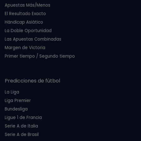
Apuestas Más/Menos
El Resultado Exacto
Hándicap Asiático
La Doble Oportunidad
Las Apuestas Combinadas
Margen de Victoria
Primer tiempo / Segundo tiempo
Predicciones de fútbol
La Liga
Liga Premier
Bundesliga
Ligue 1 de Francia
Serie A de Italia
Serie A de Brasil