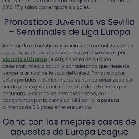
Juve y un empate, la última vez que se midieron fue en
2016-17 y saldo con empate sin goles.
Pronósticos Juventus vs Sevilla
– Semifinales de Liga Europa
Analizando estadísticas y rendimiento actual de ambos
equipos, creemos que luce atractiva la selección por
victoria visitante
(
4.60
), en vista de su buen
desenvolvimiento actual y considerando que viene de
vencer a un rival de la talla del United. Por otra parte,
estos partidos históricamente se han caracterizado por
ser de pocos goles, con una media de 1.75 tantos por
encuentro. Basados en esta estadística, nos
decantamos por la cuota de
1.90
por la
apuesta
al menos de 2.5 goles en el encuentro.
Gana con las mejores casas de
apuestas de Europa League