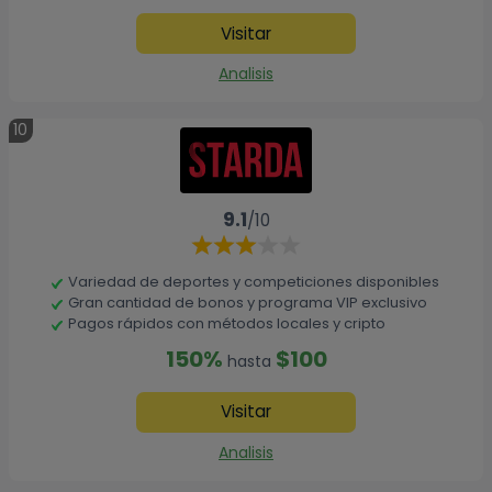
Visitar
Analisis
10
9.1
/10
Variedad de deportes y competiciones disponibles
Gran cantidad de bonos y programa VIP exclusivo
Pagos rápidos con métodos locales y cripto
150%
$100
hasta
Visitar
Analisis