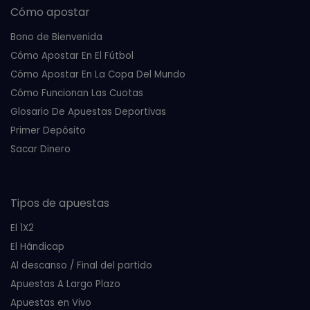
Cómo apostar
Bono de Bienvenida
Cómo Apostar En El Fútbol
Cómo Apostar En La Copa Del Mundo
Cómo Funcionan Las Cuotas
Glosario De Apuestas Deportivas
Primer Depósito
Sacar Dinero
Tipos de apuestas
El 1X2
El Hándicap
Al descanso / Final del partido
Apuestas A Largo Plazo
Apuestas en Vivo