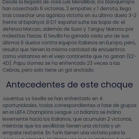
Desde la llegada de José Luis Mendilibar, los blanquirrojos
han cosechado 6 victorias, 2 empates y 1 derrota, llega
tras cosechar una agónica victoria en su último duelo 3-2
frente al Espanyol. El DT español sufre las bajas de: el
defensa Marcao, además de Suso y Tanguy Nianzou por
molestias físicas. El Sevilla ha ganado cada uno de sus
últimos 6 duelos contra equipos italianos en Europa, pero,
resulta que tienen la misma cantidad de encuentros
como visitantes en el viejo continente que no ganan (E2-
4D). Papu Gomez se ha enfrentado 23 veces a las
Cebras, pero solo tiene un gol anotado.
Antecedentes de este choque
Juventus vs Sevilla se han enfrentado en 4
oportunidades, todas correspondientes a fase de grupos
en la UEFA Champions League. La balanza se inclina
levemente hacia los italianos, que acumulan 2 victorias,
mientras que los sevillistas tienen una victoria y un
empate restante. En Turín tienen una victoria para la