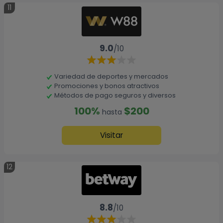
11
9.0
/10
Variedad de deportes y mercados
Promociones y bonos atractivos
Métodos de pago seguros y diversos
100%
$200
hasta
Visitar
12
8.8
/10