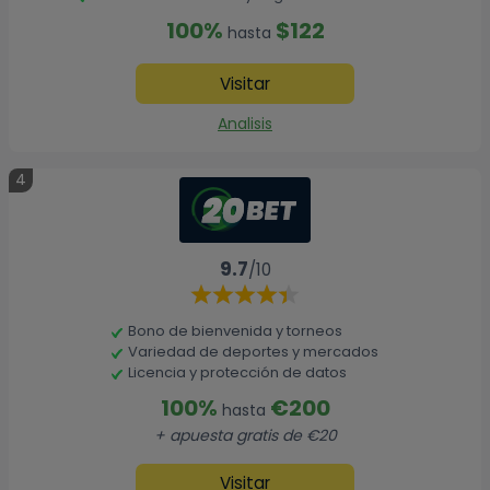
100%
$122
hasta
Visitar
Analisis
4
9.7
/10
Bono de bienvenida y torneos
Variedad de deportes y mercados
Licencia y protección de datos
100%
€200
hasta
+ apuesta gratis de €20
Visitar