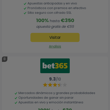
Apuestas anticipadas y en vivo
Pronósticos con premios en efectivo
Sitio seguro con cifrado SSL
100%
€350
hasta
apuesta gratis de €55
Visitar
Analisis
8
9.3
/10
Mercados dinámicos y grandes probabilidades
Oportunidades de ganar sin parar
Apuestas en vivo y emoción instantánea