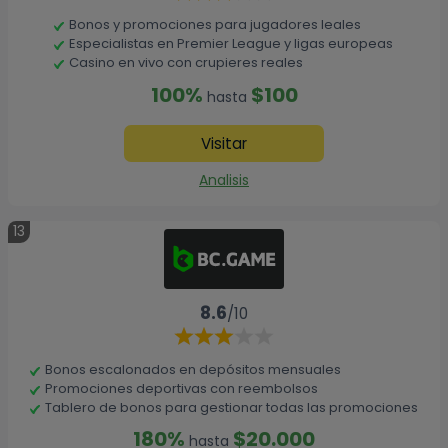
Bonos y promociones para jugadores leales
Especialistas en Premier League y ligas europeas
Casino en vivo con crupieres reales
100%
$100
hasta
Visitar
Analisis
13
8.6
/10
Bonos escalonados en depósitos mensuales
Promociones deportivas con reembolsos
Tablero de bonos para gestionar todas las promociones
180%
$20.000
hasta