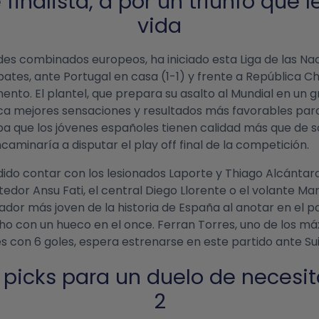
 finalista, a por un triunfo que
vida
randes combinados europeos, ha iniciado esta Liga de las N
tes, ante Portugal en casa (1-1) y frente a República Che
to. El plantel, que prepara su asalto al Mundial en un g
a mejores sensaciones y resultados más favorables para
 que los jóvenes españoles tienen calidad más que de so
ncaminaría a disputar el play off final de la competición.
odido contar con los lesionados Laporte y Thiago Alcántar
dor Ansu Fati, el central Diego Llorente o el volante Ma
leador más joven de la historia de España al anotar en el
ho con un hueco en el once. Ferran Torres, uno de los m
es con 6 goles, espera estrenarse en este partido ante Sui
 picks para un duelo de necesi
2