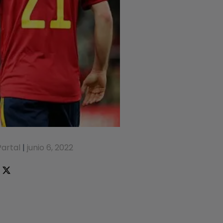
Partal
|
junio 6, 2022