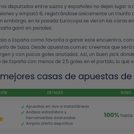
ros disputados entre suizos y españoles no dejan lugar a d
iones y empató 6, registrándose únicamente un triunfo de
 embargo, en la pasada Eurocopa se vieron las caras en 
España ganó en penales.
ala a España como favorita a ganar este encuentro, con
riunfo de Suiza. Desde apuestas.com.ec creemos que será
rgen y con pocos goles anotados. Así, un buen pick dond
ia de España con menos de 2.5 goles en el partido, lo que
 mejores casas de apuestas de 
CIÓN
DETALLES
BONO
Apuestas en vivo e instantáneas
Análisis estadístico y
100%
hasta
herramientas avanzadas
Amplia oferta deportiva