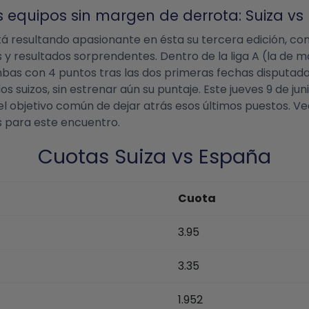
s equipos sin margen de derrota: Suiza v
tá resultando apasionante en ésta su tercera edición, co
 resultados sorprendentes. Dentro de la liga A (la de mayo
mbas con 4 puntos tras las dos primeras fechas disputa
os suizos, sin estrenar aún su puntaje. Este jueves 9 de ju
el objetivo común de dejar atrás esos últimos puestos. V
 para este encuentro.
Cuotas Suiza vs España
Cuota
3.95
3.35
1.952