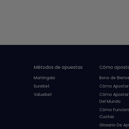
Métodos de apuestas
Cómo apost
Martingala
Bono de Bienv
Surebet
Cómo Apostar E
Valuebet
Cómo Apostar
Del Mundo
Cómo Funcion
Cuotas
Glosario De A