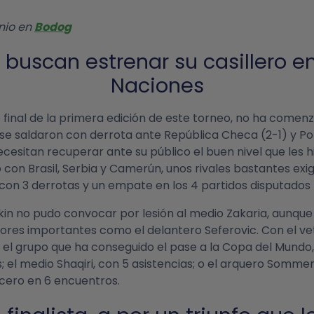
nio en
Bodog
 buscan estrenar su casillero en
Naciones
se final de la primera edición de este torneo, no ha comen
e saldaron con derrota ante República Checa (2-1) y Port
sitan recuperar ante su público el buen nivel que les hi
on Brasil, Serbia y Camerún, unos rivales bastantes exig
con 3 derrotas y un empate en los 4 partidos disputados
kin no pudo convocar por lesión al medio Zakaria, aunque
ores importantes como el delantero Seferovic. Con el v
n el grupo que ha conseguido el pase a la Copa del Mundo
el medio Shaqiri, con 5 asistencias; o el arquero Sommer,
 cero en 6 encuentros.