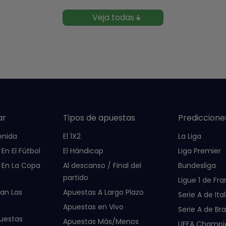
Veja todas
ar
Tipos de apuestas
Prediccione
enida
El 1X2
La Liga
n El Fútbol
El Hándicap
Liga Premier
 En La Copa
Al descanso / Final del
Bundesliga
partido
Ligue 1 de Fra
an Las
Apuestas A Largo Plazo
Serie A de Ital
Apuestas en Vivo
Serie A de Bra
puestas
Apuestas Más/Menos
UEFA Champi