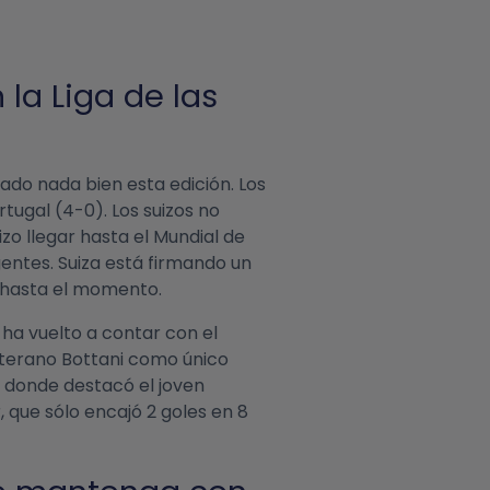
 la Liga de las
zado nada bien esta edición. Los
ugal (4-0). Los suizos no
zo llegar hasta el Mundial de
entes. Suiza está firmando un
 hasta el momento.
 ha vuelto a contar con el
eterano Bottani como único
, donde destacó el joven
 que sólo encajó 2 goles en 8