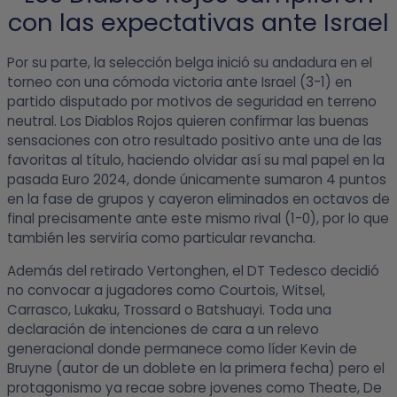
con las expectativas ante Israel
Por su parte, la selección belga inició su andadura en el
torneo con una cómoda victoria ante Israel (3-1) en
partido disputado por motivos de seguridad en terreno
neutral. Los Diablos Rojos quieren confirmar las buenas
sensaciones con otro resultado positivo ante una de las
favoritas al título, haciendo olvidar así su mal papel en la
pasada Euro 2024, donde únicamente sumaron 4 puntos
en la fase de grupos y cayeron eliminados en octavos de
final precisamente ante este mismo rival (1-0), por lo que
también les serviría como particular revancha.
Además del retirado Vertonghen, el DT Tedesco decidió
no convocar a jugadores como Courtois, Witsel,
Carrasco, Lukaku, Trossard o Batshuayi. Toda una
declaración de intenciones de cara a un relevo
generacional donde permanece como líder Kevin de
Bruyne (autor de un doblete en la primera fecha) pero el
protagonismo ya recae sobre jovenes como Theate, De