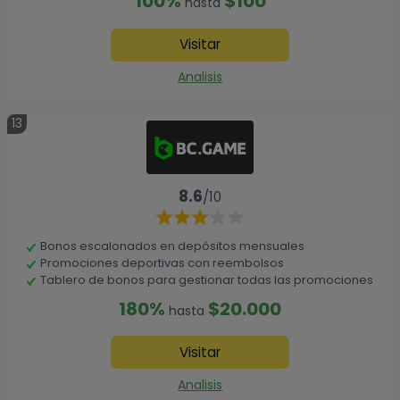
100%
$100
hasta
Visitar
Analisis
13
8.6
/10
Bonos escalonados en depósitos mensuales
Promociones deportivas con reembolsos
Tablero de bonos para gestionar todas las promociones
180%
$20.000
hasta
Visitar
Analisis