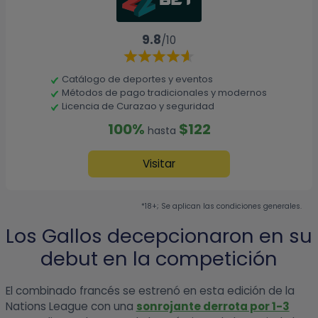
9.8
/10
Catálogo de deportes y eventos
Métodos de pago tradicionales y modernos
Licencia de Curazao y seguridad
100%
$122
hasta
Visitar
*18+; Se aplican las condiciones generales.
Los Gallos decepcionaron en su
debut en la competición
El combinado francés se estrenó en esta edición de la
Nations League con una
sonrojante derrota por 1-3