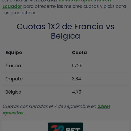
Ecuador
para ofrecerte las mejores cuotas y picks para
tus pronósticos.
Cuotas 1X2 de Francia vs
Belgica
Equipo
Cuota
Francia
1.725
Empate
3.84
Bélgica
4.70
Cuotas consultadas el 7 de septiembre en
22Bet
apuestas
.