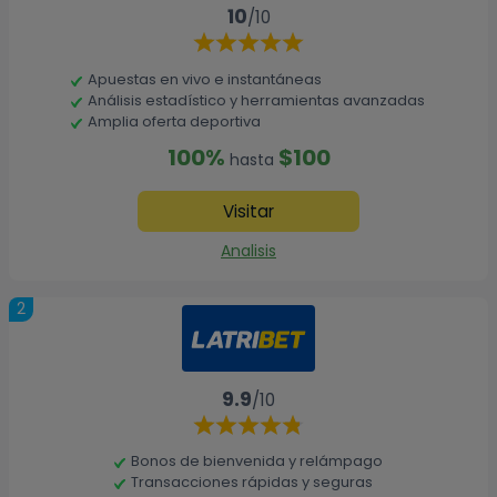
10
/10
Apuestas en vivo e instantáneas
Análisis estadístico y herramientas avanzadas
Amplia oferta deportiva
100%
$100
hasta
Visitar
Analisis
2
9.9
/10
Bonos de bienvenida y relámpago
Transacciones rápidas y seguras