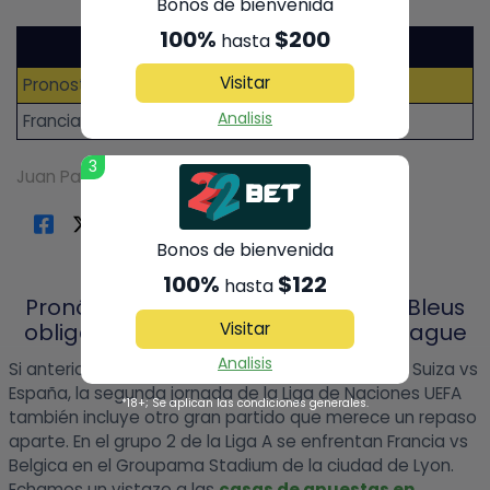
Bonos de bienvenida
100%
$200
hasta
Francia vs Belgica
Visitar
Pronostico
Odd
Analisis
Francia
1.725
3
Juan Partal
|
septiembre 7, 2024
Bonos de bienvenida
100%
$122
hasta
Pronósticos Francia vs Belgica: Les Bleus
Visitar
obligados a ganar en la Nations League
Analisis
Si anteriormente fijábamos nuestro análisis en el Suiza vs
España, la segunda jornada de la Liga de Naciones UEFA
*18+; Se aplican las condiciones generales.
también incluye otro gran partido que merece un repaso
aparte. En el grupo 2 de la Liga A se enfrentan Francia vs
Belgica en el Groupama Stadium de la ciudad de Lyon.
Echamos un vistazo a las
casas de apuestas en