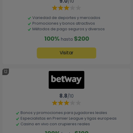
9.0
/10
Variedad de deportes y mercados
Promociones y bonos atractivos
Métodos de pago seguros y diversos
100%
$200
hasta
Visitar
12
8.8
/10
Bonos y promociones para jugadores leales
Especialistas en Premier League y ligas europeas
Casino en vivo con crupieres reales