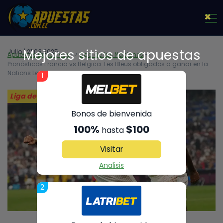
×
Mejores sitios de apuestas
Julio | 21.03.2025
Apuestas Deportivas
Liga de las Naciones
Pronósticos Francia vs Belgica: Les Bleus obligados a ganar en la
Nations League
1
Liga de las Naciones
Bonos de bienvenida
100%
$100
hasta
Visitar
Analisis
2