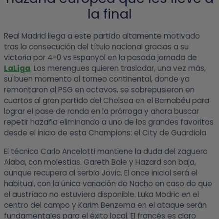
la final
Real Madrid llega a este partido altamente motivado
tras la consecución del título nacional gracias a su
victoria por 4-0 vs Espanyol en la pasada jornada de
LaLiga
. Los merengues quieren trasladar, una vez más,
su buen momento al torneo continental, donde ya
remontaron al PSG en octavos, se sobrepusieron en
cuartos al gran partido del Chelsea en el Bernabéu para
lograr el pase de ronda en la prórroga y ahora buscar
repetir hazaña eliminando a uno de los grandes favoritos
desde el inicio de esta Champions: el City de Guardiola.
El técnico Carlo Ancelotti mantiene la duda del zaguero
Alaba, con molestias. Gareth Bale y Hazard son baja,
aunque recupera al serbio Jovic. El once inicial será el
habitual, con la única variación de Nacho en caso de que
el austríaco no estuviera disponible. Luka Modric en el
centro del campo y Karim Benzema en el ataque serán
fundamentales para el éxito local. El francés es claro