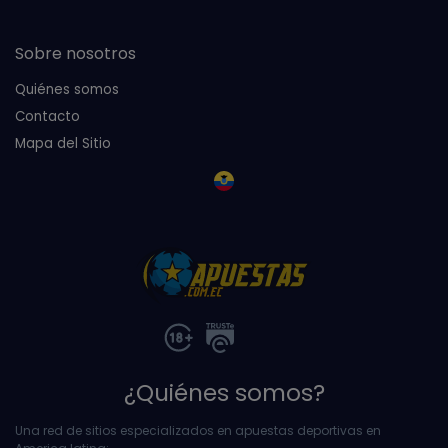
Sobre nosotros
Quiénes somos
Contacto
Mapa del Sitio
¿Quiénes somos?
Una red de sitios especializados en apuestas deportivas en