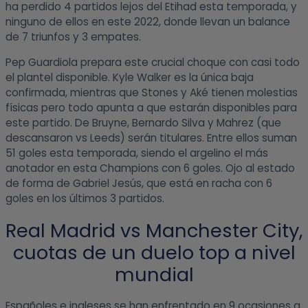
ha perdido 4 partidos lejos del Etihad esta temporada, y
ninguno de ellos en este 2022, donde llevan un balance
de 7 triunfos y 3 empates.
Pep Guardiola prepara este crucial choque con casi todo
el plantel disponible. Kyle Walker es la única baja
confirmada, mientras que Stones y Aké tienen molestias
físicas pero todo apunta a que estarán disponibles para
este partido. De Bruyne, Bernardo Silva y Mahrez (que
descansaron vs Leeds) serán titulares. Entre ellos suman
51 goles esta temporada, siendo el argelino el más
anotador en esta Champions con 6 goles. Ojo al estado
de forma de Gabriel Jesús, que está en racha con 6
goles en los últimos 3 partidos.
Real Madrid vs Manchester City,
cuotas de un duelo top a nivel
mundial
Españoles e ingleses se han enfrentado en 9 ocasiones a