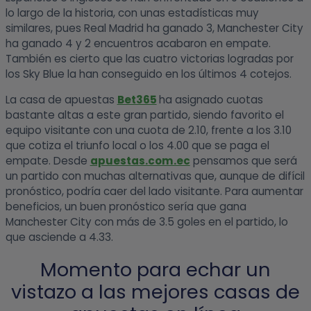
lo largo de la historia, con unas estadísticas muy
similares, pues Real Madrid ha ganado 3, Manchester City
ha ganado 4 y 2 encuentros acabaron en empate.
También es cierto que las cuatro victorias logradas por
los Sky Blue la han conseguido en los últimos 4 cotejos.
La casa de apuestas
Bet365
ha asignado cuotas
bastante altas a este gran partido, siendo favorito el
equipo visitante con una cuota de 2.10, frente a los 3.10
que cotiza el triunfo local o los 4.00 que se paga el
empate. Desde
apuestas.com.ec
pensamos que será
un partido con muchas alternativas que, aunque de difícil
pronóstico, podría caer del lado visitante. Para aumentar
beneficios, un buen pronóstico sería que gana
Manchester City con más de 3.5 goles en el partido, lo
que asciende a 4.33.
Momento para echar un
vistazo a las mejores casas de