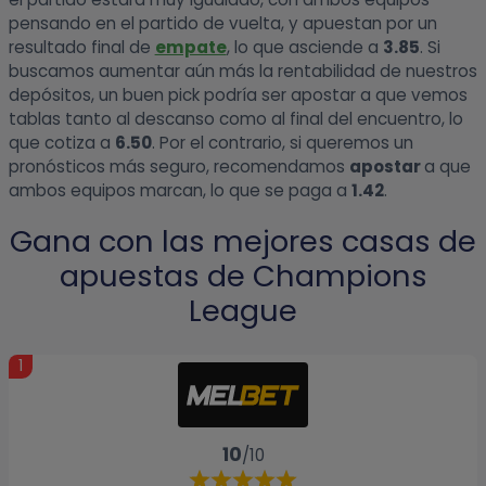
pensando en el partido de vuelta, y apuestan por un
resultado final de
empate
, lo que asciende a
3.85
. Si
buscamos aumentar aún más la rentabilidad de nuestros
depósitos, un buen pick podría ser apostar a que vemos
tablas tanto al descanso como al final del encuentro, lo
que cotiza a
6.50
. Por el contrario, si queremos un
pronósticos más seguro, recomendamos
apostar
a que
ambos equipos marcan, lo que se paga a
1.42
.
Gana con las mejores casas de
apuestas de Champions
League
1
10
/10