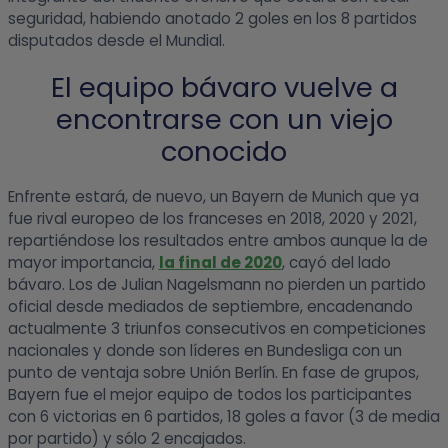
seguridad, habiendo anotado 2 goles en los 8 partidos
disputados desde el Mundial.
El equipo bávaro vuelve a
encontrarse con un viejo
conocido
Enfrente estará, de nuevo, un Bayern de Munich que ya
fue rival europeo de los franceses en 2018, 2020 y 2021,
repartiéndose los resultados entre ambos aunque la de
mayor importancia,
la final de 2020
, cayó del lado
bávaro. Los de Julian Nagelsmann no pierden un partido
oficial desde mediados de septiembre, encadenando
actualmente 3 triunfos consecutivos en competiciones
nacionales y donde son líderes en Bundesliga con un
punto de ventaja sobre Unión Berlín. En fase de grupos,
Bayern fue el mejor equipo de todos los participantes
con 6 victorias en 6 partidos, 18 goles a favor (3 de media
por partido) y sólo 2 encajados.