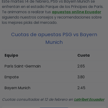
Este martes 14 de febrero, PSG vs Bayern Munich se
enfrentan en el estadio Parque de los Príncipes de París.
Te animamos a realizar tus
apuestas online Ecuador
siguiendo nuestros consejos y recomendaciones sobre
los mejores picks del mercado.
Cuotas de apuestas PSG vs Bayern
Munich
Equipo
Cuota
París Saint-Germain
2.65
Empate
3.80
Bayern Munich
2.45
Cuotas consultadas el 12 de febrero en
Latribet Ecuador