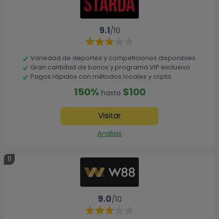
9.1
/10
Variedad de deportes y competiciones disponibles
Gran cantidad de bonos y programa VIP exclusivo
Pagos rápidos con métodos locales y cripto
150%
$100
hasta
Visitar
Analisis
11
9.0
/10