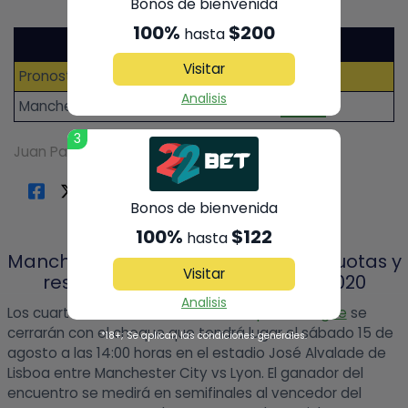
Bonos de bienvenida
100%
$200
hasta
Manchester City vs Lyon
Visitar
Pronostico
Odd
Analisis
Manchester City
-450
3
Juan Partal
|
agosto 12, 2020
Bonos de bienvenida
100%
$122
hasta
Manchester City vs Lyon – Análisis, cuotas y
Visitar
resultados del partido – 15/08/2020
Analisis
Los cuartos de final de la
UEFA Champions League
se
cerrarán con el choque que tendrá lugar el sábado 15 de
*18+; Se aplican las condiciones generales.
agosto a las 14:00 horas en el estadio José Alvalade de
Lisboa entre Manchester City vs Lyon. El ganador del
encuentro se medirá en semifinales al vencedor del