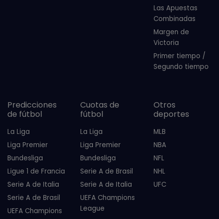
Las Apuestas
Combinadas
Margen de
Victoria
Primer tiempo /
Segundo tiempo
Predicciones
Cuotas de
Otros
de fútbol
fútbol
deportes
La Liga
La Liga
MLB
Liga Premier
Liga Premier
NBA
Bundesliga
Bundesliga
NFL
Ligue 1 de Francia
Serie A de Brasil
NHL
Serie A de Italia
Serie A de Italia
UFC
Serie A de Brasil
UEFA Champions
League
UEFA Champions