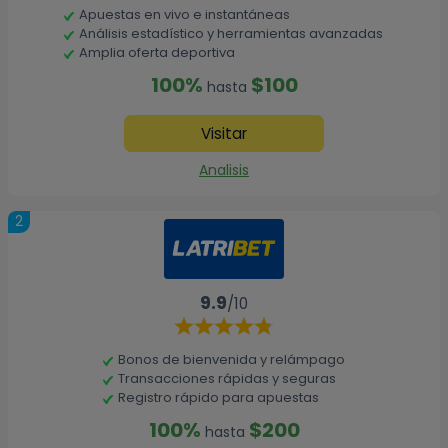
Apuestas en vivo e instantáneas
Análisis estadístico y herramientas avanzadas
Amplia oferta deportiva
100%
$100
hasta
Visitar
Analisis
2
9.9
/10
Bonos de bienvenida y relámpago
Transacciones rápidas y seguras
Registro rápido para apuestas
100%
$200
hasta