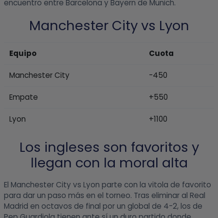
encuentro entre Barcelona y Bayern de Munich.
Manchester City vs Lyon
Equipo
Cuota
Manchester City
-450
Empate
+550
Lyon
+1100
Los ingleses son favoritos y
llegan con la moral alta
El Manchester City vs Lyon parte con la vitola de favorito
para dar un paso más en el torneo. Tras eliminar al Real
Madrid en octavos de final por un global de 4-2, los de
Pep Guardiola tienen ante sí un duro partido donde