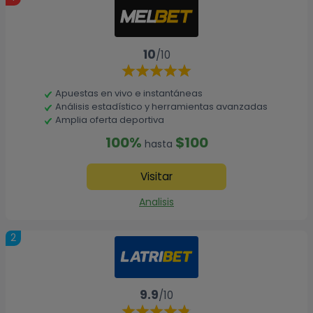
10
/10
Apuestas en vivo e instantáneas
Análisis estadístico y herramientas avanzadas
Amplia oferta deportiva
100%
$100
hasta
Visitar
Analisis
2
9.9
/10