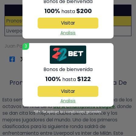
Bonos de bienvenida
Liverpool vs Inter
100%
$200
hasta
Pronostico
Odd
Visitar
Liverpool
-175
Analisis
Juan Partal
|
marzo 8, 2022
3
Bonos de bienvenida
100%
$122
hasta
Pronostica El Primer Cuartofinalista De
Champions: Liverpool vs Inter
Visitar
Esta semana asistimos a los partidos de revancha de los
Analisis
octavos de final de la
UEFA Champions League
, donde
*18+; Se aplican las condiciones generales.
se dan cita los mejores clubes del continente y los
mejores jugadores del mundo. Uno de los primeros
clasificados para la siguiente ronda saldrá de
enfrentamiento entre Liverpool vs Inter de Milán. Este