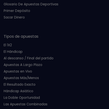
Glosario De Apuestas Deportivas
Primer Depósito
Sacar Dinero
Tipos de apuestas
El 1X2
El Hándicap
Al descanso / Final del partido
Apuestas A Largo Plazo
Apuestas en Vivo
Apuestas Más/Menos
El Resultado Exacto
Hándicap Asiático
La Doble Oportunidad
Las Apuestas Combinadas