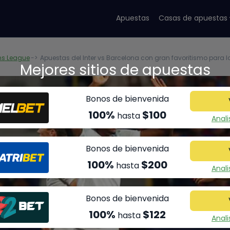
Apuestas
Casas de apuestas
s League
Apuestas del Inter vs Barcelona con gran favoritismo para 
Mejores sitios de apuestas
Bonos de bienvenida
100%
$100
hasta
Anali
Bonos de bienvenida
100%
$200
hasta
Anali
Bonos de bienvenida
100%
$122
hasta
Anali