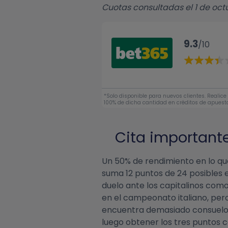
Cuotas consultadas el 1 de oc
9.3
/10
*Solo disponible para nuevos clientes. Realice
100% de dicha cantidad en créditos de apuesta,
Cita importante
Un 50% de rendimiento en lo qu
suma 12 puntos de 24 posibles e
duelo ante los capitalinos com
en el campeonato italiano, pero
encuentra demasiado consuelo e
luego obtener los tres puntos 