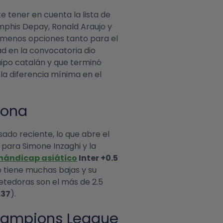
e tener en cuenta la lista de
mphis Depay, Ronald Araujo y
 menos opciones tanto para el
d en la convocatoria dio
uipo catalán y que terminó
la diferencia mínima en el
lona
ado reciente, lo que abre el
 para Simone Inzaghi y la
hándicap asiático
Inter +0.5
 tiene muchas bajas y su
etedoras son el más de 2.5
.37
).
hampions League