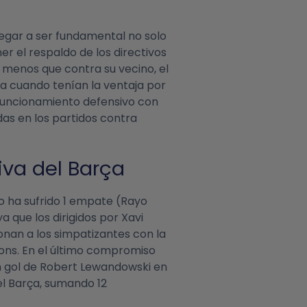
legar a ser fundamental no solo
er el respaldo de los directivos
 menos que contra su vecino, el
a cuando tenían la ventaja por
 funcionamiento defensivo con
das en los partidos contra
iva del Barça
o ha sufrido 1 empate (Rayo
 que los dirigidos por Xavi
nan a los simpatizantes con la
ions. En el último compromiso
un gol de Robert Lewandowski en
el Barça, sumando 12