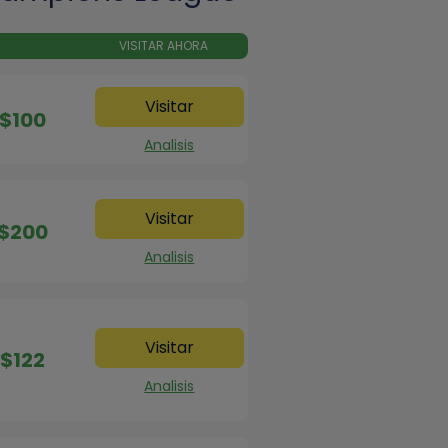
VISITAR AHORA
Visitar
$100
Analisis
Visitar
$200
Analisis
Visitar
$122
Analisis