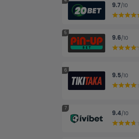
9.7
/10
5
9.6
/10
6
9.5
/10
7
9.4
/10