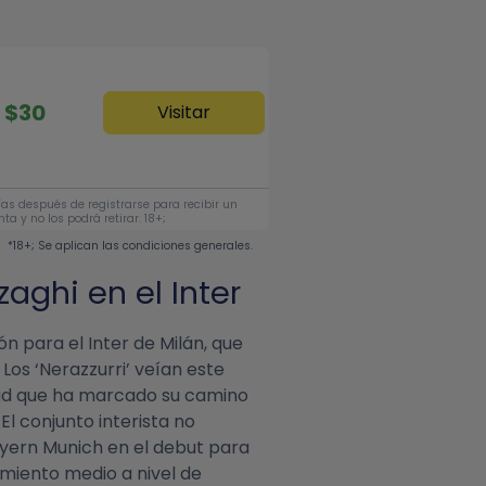
$30
Visitar
ías después de registrarse para recibir un
a y no los podrá retirar. 18+;
*18+; Se aplican las condiciones generales.
aghi en el Inter
 para el Inter de Milán, que
Los ‘Nerazzurri’ veían este
idad que ha marcado su camino
El conjunto interista no
ayern Munich en el debut para
imiento medio a nivel de