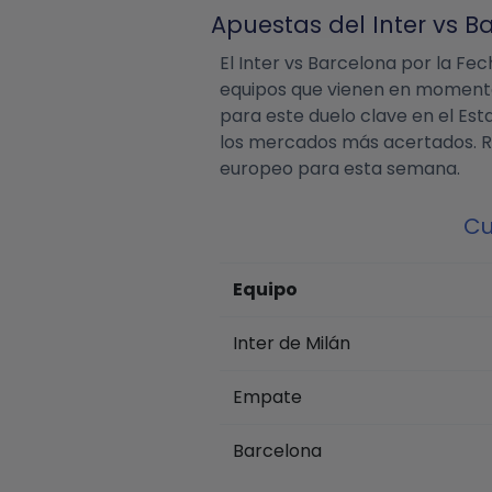
Apuestas del Inter vs 
El Inter vs Barcelona por la F
equipos que vienen en momento
para este duelo clave en el Es
los mercados más acertados. Re
europeo para esta semana.
Cu
Equipo
Inter de Milán
Empate
Barcelona