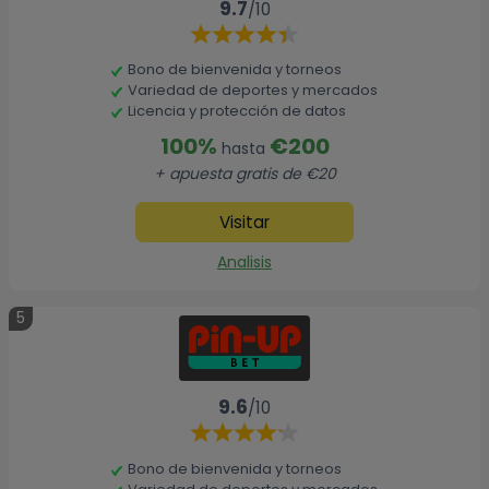
9.7
/10
Bono de bienvenida y torneos
Variedad de deportes y mercados
Licencia y protección de datos
100%
€200
hasta
+ apuesta gratis de €20
Visitar
Analisis
5
9.6
/10
Bono de bienvenida y torneos