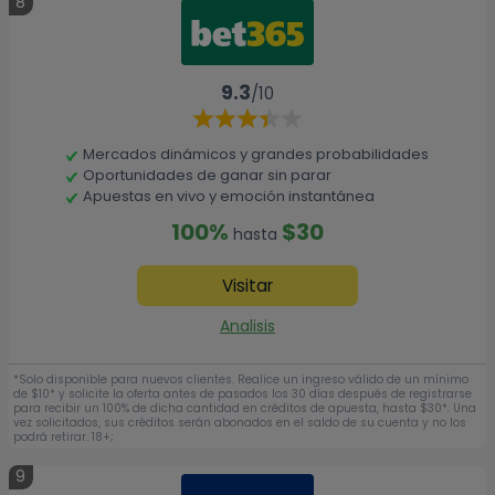
8
9.3
/10
Mercados dinámicos y grandes probabilidades
Oportunidades de ganar sin parar
Apuestas en vivo y emoción instantánea
100%
$30
hasta
Visitar
Analisis
*Solo disponible para nuevos clientes. Realice un ingreso válido de un mínimo
de $10* y solicite la oferta antes de pasados los 30 días después de registrarse
para recibir un 100% de dicha cantidad en créditos de apuesta, hasta $30*. Una
vez solicitados, sus créditos serán abonados en el saldo de su cuenta y no los
podrá retirar. 18+;
9