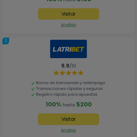
Visitar
Analisis
2
9.9
/10
Bonos de bienvenida y relámpago
Transacciones rápidas y seguras
Registro rápido para apuestas
100%
$200
hasta
Visitar
Analisis