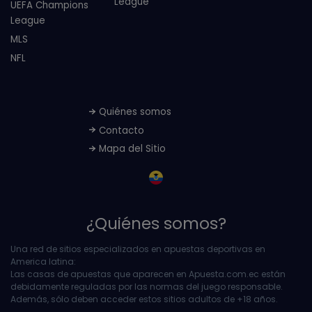
League
UEFA Champions
League
MLS
NFL
Quiénes somos
Contacto
Mapa del Sitio
¿Quiénes somos?
Una red de sitios especializados en apuestas deportivas en
America latina:
Las casas de apuestas que aparecen en Apuesta.com.ec están
debidamente reguladas por las normas del juego responsable.
Además, sólo deben acceder estos sitios adultos de +18 años.