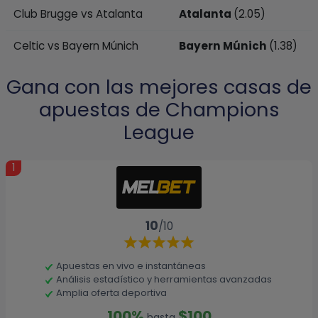
Club Brugge vs Atalanta
Atalanta
(2.05)
Celtic vs Bayern Múnich
Bayern Múnich
(1.38)
Gana con las mejores casas de
apuestas de Champions
League
1
10
/10
Apuestas en vivo e instantáneas
Análisis estadístico y herramientas avanzadas
Amplia oferta deportiva
100%
$100
hasta