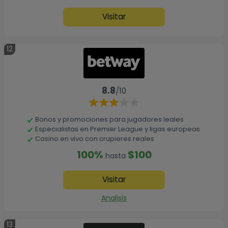
Visitar
12
8.8
/10
Bonos y promociones para jugadores leales
Especialistas en Premier League y ligas europeas
Casino en vivo con crupieres reales
100%
$100
hasta
Visitar
Analisis
13