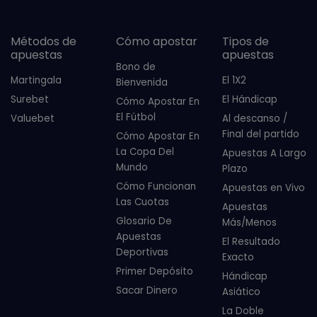
Métodos de
Cómo apostar
Tipos de
apuestas
apuestas
Bono de
Martingala
El 1X2
Bienvenida
Surebet
El Hándicap
Cómo Apostar En
El Fútbol
Valuebet
Al descanso /
Final del partido
Cómo Apostar En
La Copa Del
Apuestas A Largo
Mundo
Plazo
Cómo Funcionan
Apuestas en Vivo
Las Cuotas
Apuestas
Glosario De
Más/Menos
Apuestas
El Resultado
Deportivas
Exacto
Primer Depósito
Hándicap
Sacar Dinero
Asiático
La Doble