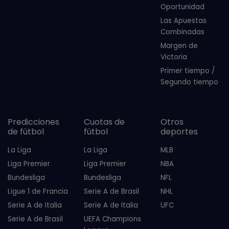
Oportunidad
Las Apuestas
Combinadas
Margen de
Victoria
Primer tiempo /
Segundo tiempo
Predicciones
Cuotas de
Otros
de fútbol
fútbol
deportes
La Liga
La Liga
MLB
Liga Premier
Liga Premier
NBA
Bundesliga
Bundesliga
NFL
Ligue 1 de Francia
Serie A de Brasil
NHL
Serie A de Italia
Serie A de Italia
UFC
Serie A de Brasil
UEFA Champions