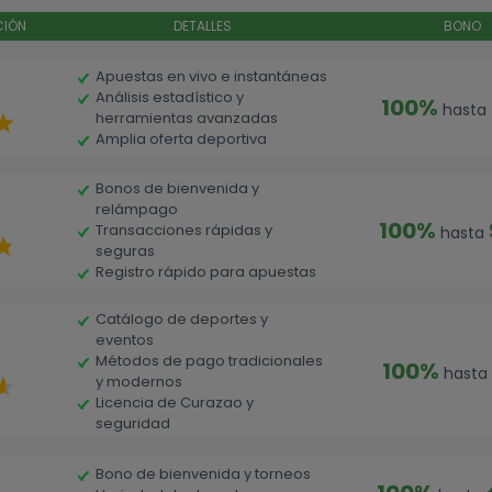
CIÓN
DETALLES
BONO
Apuestas en vivo e instantáneas
Análisis estadístico y
100%
hasta
herramientas avanzadas
Amplia oferta deportiva
Bonos de bienvenida y
relámpago
100%
Transacciones rápidas y
hasta
seguras
Registro rápido para apuestas
Catálogo de deportes y
eventos
Métodos de pago tradicionales
100%
hasta
y modernos
Licencia de Curazao y
seguridad
Bono de bienvenida y torneos