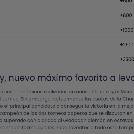
+600
+800
+1000
+250
+330
y, nuevo máximo favorito a leva
lsos económicos realizados en años anteriores, el Manc
 del torneo. Sin embargo, actualmente las cuotas de la Ch
el principal candidato a conseguir la victoria en la mejo
 campeón de los dos torneos coperos que se disputan en In
o superado con claridad al Gladbach alemán en octavos 
mento de forma que les hace favoritos a todo esta temp