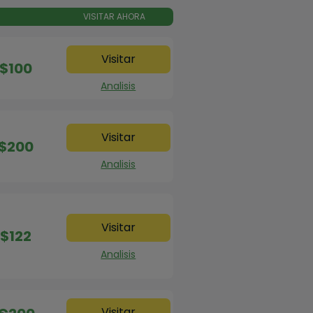
VISITAR AHORA
Visitar
$100
Analisis
Visitar
$200
Analisis
Visitar
$122
Analisis
Visitar