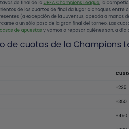
tavos de final de la
UEFA Champions League
, la competic
amientos de los cuartos de final da lugar a choques entre
 presentes (a excepción de la Juventus, apeada a manos d
arse a un sólo paso de la gran final del torneo. Las cuo
casas de apuestas
y vamos a repasar quiénes son, a día de
do de cuotas de la Champions 
Cuot
+225
+350
+450