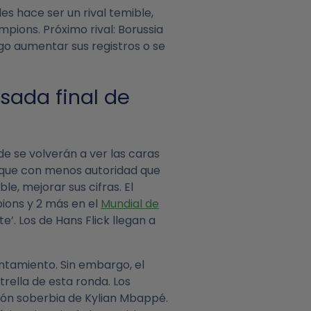
es hace ser un rival temible,
ions. Próximo rival: Borussia
go aumentar sus registros o se
sada final de
de se volverán a ver las caras
ue con menos autoridad que
e, mejorar sus cifras. El
ions y 2 más en el
Mundial de
’. Los de Hans Flick llegan a
entamiento. Sin embargo, el
rella de esta ronda. Los
ción soberbia de Kylian Mbappé.