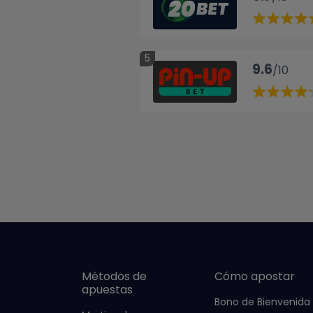
5
9.6
/10
Métodos de
Cómo apostar
apuestas
Bono de Bienvenida