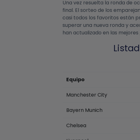
Una vez resuelta la ronda de oc
final. El sorteo de los emparej
casi todos los favoritos están
superar una nueva ronda y acerc
han actualizado en las mejores
Lista
Equipo
Manchester City
Bayern Munich
Chelsea