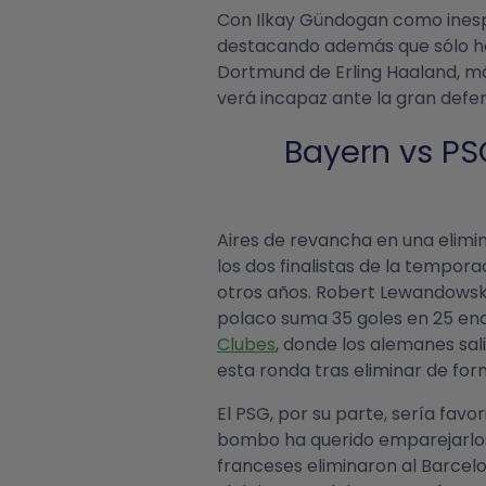
Con Ilkay Gündogan como inesper
destacando además que sólo ha 
Dortmund de Erling Haaland, má
verá incapaz ante la gran defen
Bayern vs PS
Aires de revancha en una elimin
los dos finalistas de la tempor
otros años. Robert Lewandowski,
polaco suma 35 goles en 25 enc
Clubes
, donde los alemanes sali
esta ronda tras eliminar de for
El PSG, por su parte, sería fav
bombo ha querido emparejarlos c
franceses eliminaron al Barcel