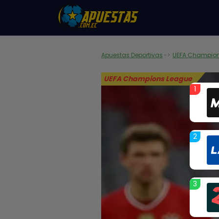
Apuestas Deportivas
UEFA Champion
UEFA Champions League
1
2
3