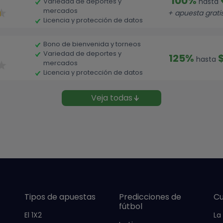
100%
Variedad de deportes y
hasta
mercados
+ apuesta grati
Licencia y protección de datos
Bono de bienvenida y torneos
Variedad de deportes y
125%
hasta
mercados
Licencia y protección de datos
Veja todas
Tipos de apuestas
Predicciones de
Cu
fútbol
El 1X2
La