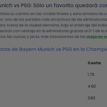
unich vs PSG: Sólo un favorito quedará co
núa su camino en las rondas finales y esta semana da c
eo. Uno de los partidos más atractivos de las eliminatoria
anz Arena de la ciudad alemana, bajo el arbitraje del itali
tan con ventaja en la eliminatoria gracias al 0-1 de la i
mos las cuotas y picks más interesantes de las
mejores c
otas de Bayern Munich vs PSG en la Champi
Cuota
1.75
4.50
3.80