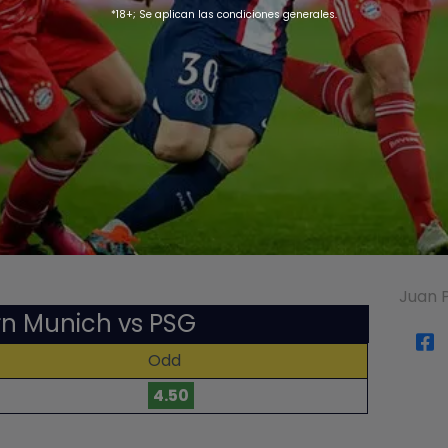
*18+; Se aplican las condiciones generales.
Juan 
n Munich vs PSG
Odd
4.50