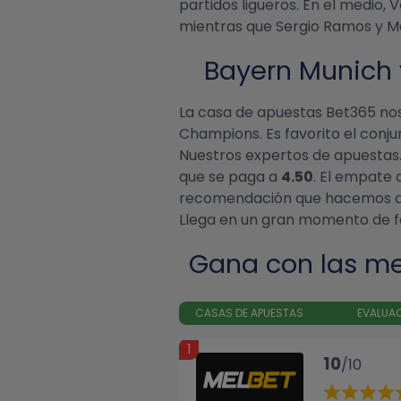
partidos ligueros. En el medio, 
mientras que Sergio Ramos y Ma
Bayern Munich v
La casa de apuestas Bet365 nos
Champions. Es favorito el conju
Nuestros expertos de apuestas.
que se paga a
4.50
. El empate 
recomendación que hacemos a 
Llega en un gran momento de f
Gana con las m
CASAS DE APUESTAS
EVALUA
1
10
/10