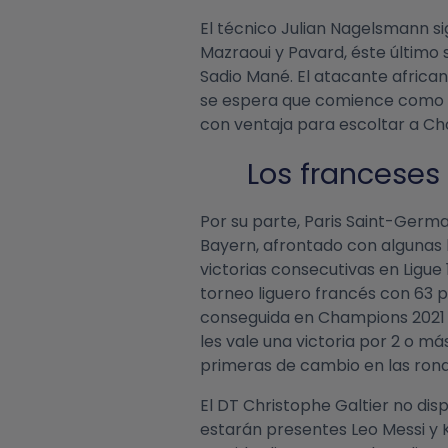
El técnico Julian Nagelsmann si
Mazraoui y Pavard, éste último s
Sadio Mané. El atacante africa
se espera que comience como s
con ventaja para escoltar a C
Los franceses 
Por su parte, Paris Saint-Germa
Bayern, afrontado con algunas b
victorias consecutivas en Ligue 1
torneo liguero francés con 63 p
conseguida en Champions 2021 
les vale una victoria por 2 o má
primeras de cambio en las ronda
El DT Christophe Galtier no dis
estarán presentes Leo Messi y 