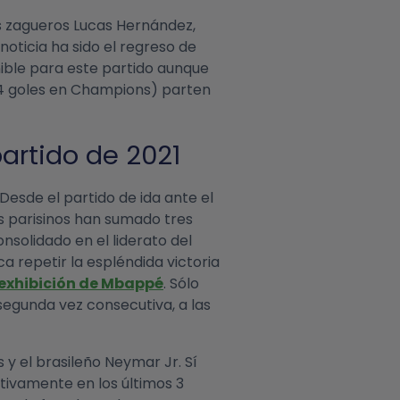
os zagueros Lucas Hernández,
noticia ha sido el regreso de
nible para este partido aunque
4 goles en Champions) parten
partido de 2021
esde el partido de ida ante el
os parisinos han sumado tres
onsolidado en el liderato del
a repetir la espléndida victoria
exhibición de Mbappé
. Sólo
 segunda vez consecutiva, a las
y el brasileño Neymar Jr. Sí
tivamente en los últimos 3