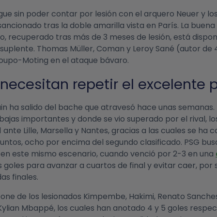
gue sin poder contar por lesión con el arquero Neuer y l
ancionado tras la doble amarilla vista en París. La buena 
no, recuperado tras más de 3 meses de lesión, está dispo
uplente. Thomas Müller, Coman y Leroy Sané (autor de 
houpo-Moting en el ataque bávaro.
necesitan repetir el excelente 
in ha salido del bache que atravesó hace unas semanas. D
ajas importantes y donde se vio superado por el rival, l
 ante Lille, Marsella y Nantes, gracias a las cuales se ha c
untos, ocho por encima del segundo clasificado. PSG busc
en este mismo escenario, cuando venció por 2-3 en una
s goles para avanzar a cuartos de final y evitar caer, por
s finales.
pone de los lesionados Kimpembe, Hakimi, Renato Sanches 
Kylian Mbappé, los cuales han anotado 4 y 5 goles respec