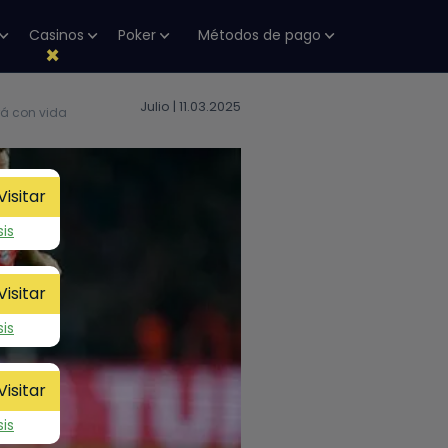
Casinos
Poker
Métodos de pago
×
Julio | 11.03.2025
rá con vida
Visitar
sis
Visitar
sis
Visitar
sis