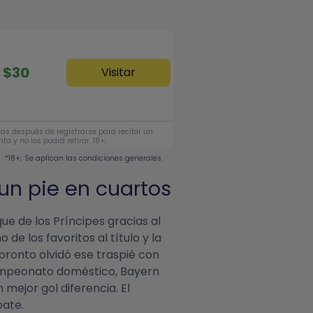
$30
Visitar
ías después de registrarse para recibir un
a y no los podrá retirar. 18+;
*18+; Se aplican las condiciones generales.
 un pie en cuartos
ue de los Príncipes gracias al
de los favoritos al título y la
 pronto olvidó ese traspié con
 campeonato doméstico, Bayern
mejor gol diferencia. El
pate.