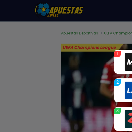
Apuestas Deportivas
UEFA Champion
UEFA Champions League
1
2
3