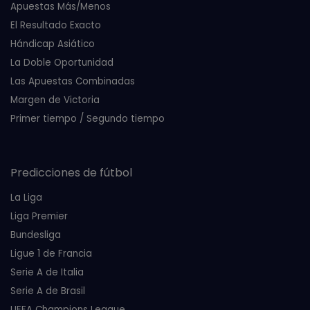
Apuestas Más/Menos
El Resultado Exacto
Hándicap Asiático
La Doble Oportunidad
Las Apuestas Combinadas
Margen de Victoria
Primer tiempo / Segundo tiempo
Predicciones de fútbol
La Liga
Liga Premier
Bundesliga
Ligue 1 de Francia
Serie A de Italia
Serie A de Brasil
UEFA Champions League