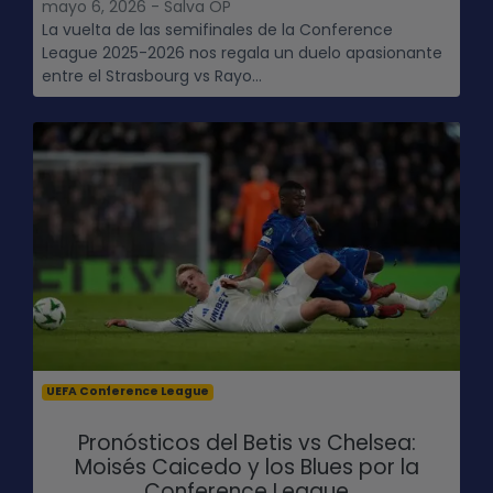
mayo 6, 2026 - Salva OP
La vuelta de las semifinales de la Conference
League 2025-2026 nos regala un duelo apasionante
entre el Strasbourg vs Rayo...
UEFA Conference League
Pronósticos del Betis vs Chelsea:
Moisés Caicedo y los Blues por la
Conference League