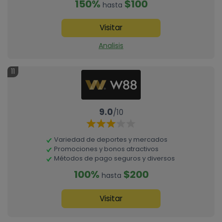
150%
$100
hasta
Visitar
Analisis
11
9.0
/10
Variedad de deportes y mercados
Promociones y bonos atractivos
Métodos de pago seguros y diversos
100%
$200
hasta
Visitar