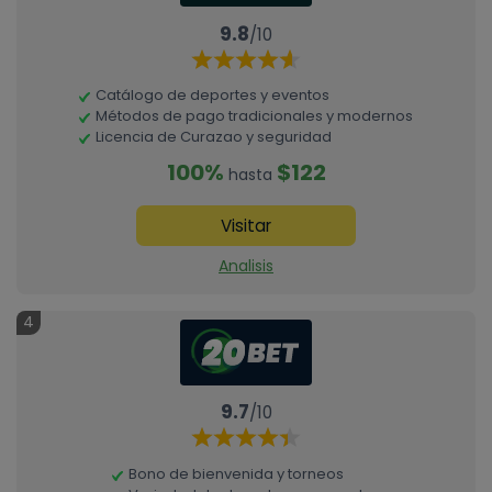
9.8
/10
Catálogo de deportes y eventos
Métodos de pago tradicionales y modernos
Licencia de Curazao y seguridad
100%
$122
hasta
Visitar
Analisis
4
9.7
/10
Bono de bienvenida y torneos