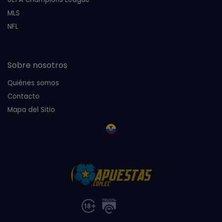
MLS
NFL
Sobre nosotros
Quiénes somos
Contacto
Mapa del Sitio