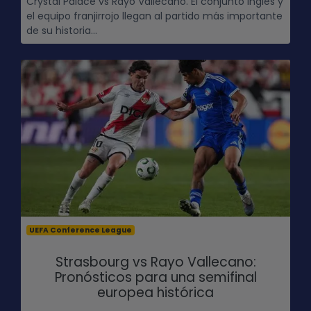
Crystal Palace vs Rayo Vallecano. El conjunto inglés y
el equipo franjirrojo llegan al partido más importante
de su historia...
UEFA Conference League
Strasbourg vs Rayo Vallecano:
Pronósticos para una semifinal
europea histórica