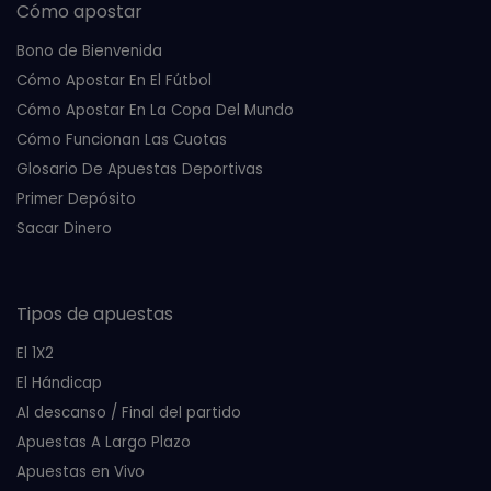
Cómo apostar
Bono de Bienvenida
Cómo Apostar En El Fútbol
Cómo Apostar En La Copa Del Mundo
Cómo Funcionan Las Cuotas
Glosario De Apuestas Deportivas
Primer Depósito
Sacar Dinero
Tipos de apuestas
El 1X2
El Hándicap
Al descanso / Final del partido
Apuestas A Largo Plazo
Apuestas en Vivo