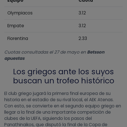
Equipo
Cuota
Olympiacos
3.12
Empate
3.12
Fiorentina
2.33
Cuotas consultadas el 27 de mayo en
Betsson
apuestas
Los griegos ante los suyos
buscan un trofeo histórico
El club griego jugará la primera final europea de su
historia en el estadio de su rival local, el AEK Atenas.
Con esto, se convierte en el segundo equipo griego en
llegar a la final de una importante competición de
clubes de la UEFA, siguiendo los pasos del
Panathinaikos, que disputó la final de la Copa de