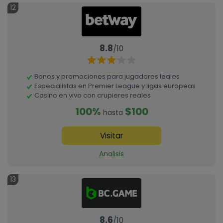
12
8.8
/10
Bonos y promociones para jugadores leales
Especialistas en Premier League y ligas europeas
Casino en vivo con crupieres reales
100%
$100
hasta
Visitar
Analisis
13
8.6
/10