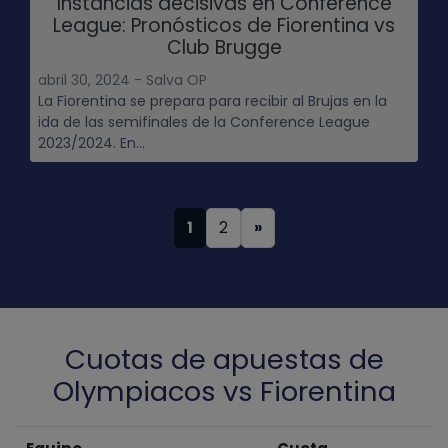
Instancias decisivas en Conference
League: Pronósticos de Fiorentina vs
Club Brugge
abril 30, 2024 - Salva OP
La Fiorentina se prepara para recibir al Brujas en la
ida de las semifinales de la Conference League
2023/2024. En...
1
2
»
Cuotas de apuestas de
Olympiacos vs Fiorentina