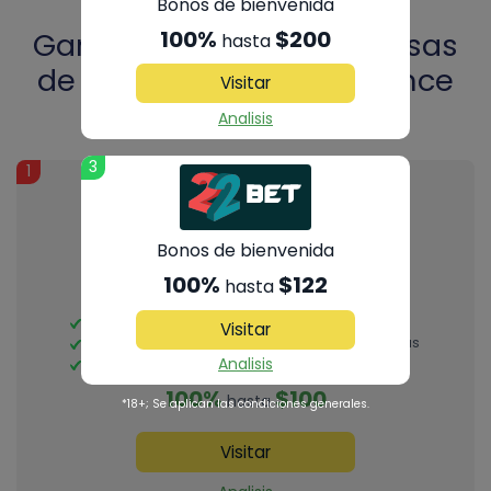
Bonos de bienvenida
100%
$200
Gana con las mejores casas
hasta
de apuestas de Conference
Visitar
League
Analisis
3
1
Bonos de bienvenida
10
/10
100%
$122
hasta
Apuestas en vivo e instantáneas
Visitar
Análisis estadístico y herramientas avanzadas
Amplia oferta deportiva
Analisis
100%
$100
hasta
*18+; Se aplican las condiciones generales.
Visitar