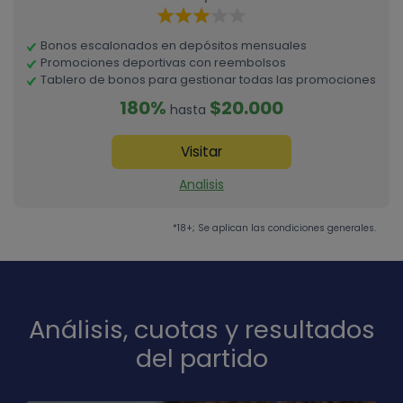
Bonos escalonados en depósitos mensuales
Promociones deportivas con reembolsos
Tablero de bonos para gestionar todas las promociones
180%
$20.000
hasta
Visitar
Analisis
*18+; Se aplican las condiciones generales.
Análisis, cuotas y resultados
del partido