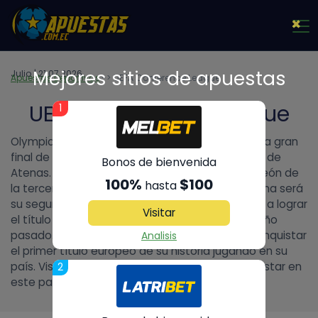
×
Mejores sitios de apuestas
Julio | 21.07.2026
Apuestas Deportivas
UEFA Conference League
UEFA Conference League
1
Olympiacos vs Fiorentina se verán las caras en la gran
final de la Conference League en el OPAP Arena de
Bonos de bienvenida
Atenas. Este duelo determinará al nuevo campeón de
100%
$100
hasta
la tercera competición europea. Para la Fiorentina será
su segunda final consecutiva y están decididos a lograr
Visitar
el título tras haber caído ante el West Ham el año
pasado. Por su parte, el Olympiacos aspira a conquistar
Analisis
el primer título europeo de su historia jugando en su
país. Visita las
paginas de apuestas
para apostar en
2
este partido.