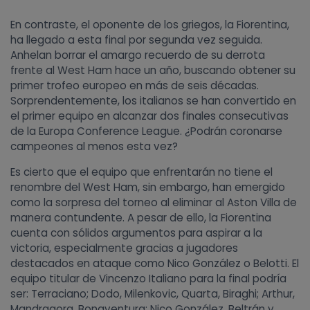
En contraste, el oponente de los griegos, la Fiorentina,
ha llegado a esta final por segunda vez seguida.
Anhelan borrar el amargo recuerdo de su derrota
frente al West Ham hace un año, buscando obtener su
primer trofeo europeo en más de seis décadas.
Sorprendentemente, los italianos se han convertido en
el primer equipo en alcanzar dos finales consecutivas
de la Europa Conference League. ¿Podrán coronarse
campeones al menos esta vez?
Es cierto que el equipo que enfrentarán no tiene el
renombre del West Ham, sin embargo, han emergido
como la sorpresa del torneo al eliminar al Aston Villa de
manera contundente. A pesar de ello, la Fiorentina
cuenta con sólidos argumentos para aspirar a la
victoria, especialmente gracias a jugadores
destacados en ataque como Nico González o Belotti. El
equipo titular de Vincenzo Italiano para la final podría
ser: Terraciano; Dodo, Milenkovic, Quarta, Biraghi; Arthur,
Mandragora, Bonaventura; Nico González, Beltrán y