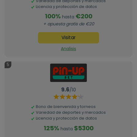
Variedad de deportes y mercados
Licencia y protección de datos
100%
€200
hasta
+ apuesta gratis de €20
Visitar
Analisis
5
9.6
/10
Bono de bienvenida y torneos
Variedad de deportes y mercados
Licencia y protección de datos
125%
$5300
hasta