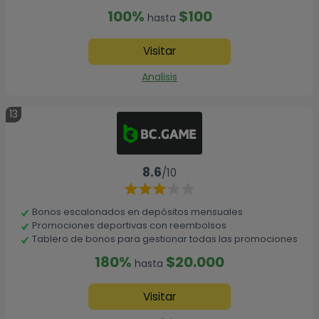
100%
$100
hasta
Visitar
Analisis
13
8.6
/10
Bonos escalonados en depósitos mensuales
Promociones deportivas con reembolsos
Tablero de bonos para gestionar todas las promociones
180%
$20.000
hasta
Visitar