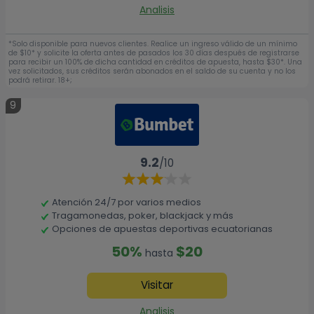
Analisis
*Solo disponible para nuevos clientes. Realice un ingreso válido de un mínimo
de $10* y solicite la oferta antes de pasados los 30 días después de registrarse
para recibir un 100% de dicha cantidad en créditos de apuesta, hasta $30*. Una
vez solicitados, sus créditos serán abonados en el saldo de su cuenta y no los
podrá retirar. 18+;
9
9.2
/10
Atención 24/7 por varios medios
Tragamonedas, poker, blackjack y más
Opciones de apuestas deportivas ecuatorianas
50%
$20
hasta
Visitar
Analisis