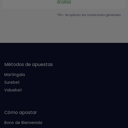
Analisis
*18+; Se aplican las condiciones generales.
Métodos de apuestas
Martingala
Surebet
Valuebet
Cómo apostar
Bono de Bienvenida