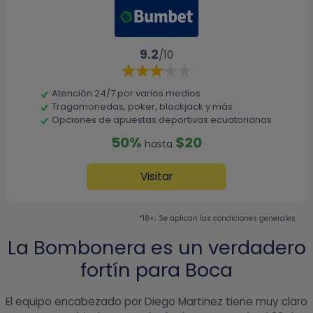
9.2
/10
Atención 24/7 por varios medios
Tragamonedas, poker, blackjack y más
Opciones de apuestas deportivas ecuatorianas
50%
$20
hasta
Visitar
*18+; Se aplican las condiciones generales.
La Bombonera es un verdadero
fortín para Boca
El equipo encabezado por Diego Martinez tiene muy claro