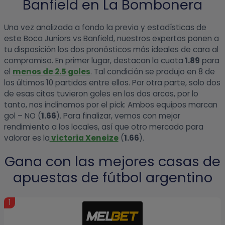
Banfield en La Bombonera
Una vez analizada a fondo la previa y estadísticas de
este Boca Juniors vs Banfield, nuestros expertos ponen a
tu disposición los dos pronósticos más ideales de cara al
compromiso. En primer lugar, destacan la cuota
1.89
para
el
menos de 2.5 goles
. Tal condición se produjo en 8 de
los últimos 10 partidos entre ellos. Por otra parte, solo dos
de esas citas tuvieron goles en los dos arcos, por lo
tanto, nos inclinamos por el pick: Ambos equipos marcan
gol – NO (
1.66
). Para finalizar, vemos con mejor
rendimiento a los locales, así que otro mercado para
valorar es la
victoria Xeneize
(
1.66
).
Gana con las mejores casas de
apuestas de fútbol argentino
1