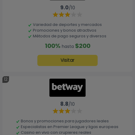
9.0
/10
Variedad de deportes y mercados
Promociones y bonos atractivos
Métodos de pago seguros y diversos
100%
$200
hasta
Visitar
12
8.8
/10
Bonos y promociones para jugadores leales
Especialistas en Premier League y ligas europeas
Casino en vivo con crupieres reales