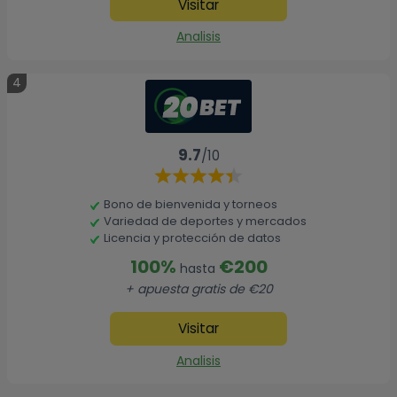
Visitar
Analisis
4
9.7
/10
Bono de bienvenida y torneos
Variedad de deportes y mercados
Licencia y protección de datos
100%
€200
hasta
+ apuesta gratis de €20
Visitar
Analisis