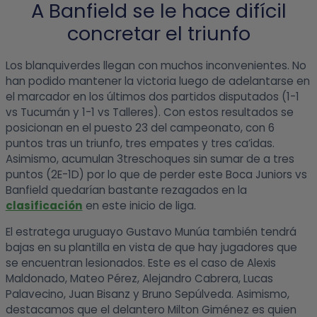
A Banfield se le hace difícil
concretar el triunfo
Los blanquiverdes llegan con muchos inconvenientes. No
han podido mantener la victoria luego de adelantarse en
el marcador en los últimos dos partidos disputados (1-1
vs Tucumán y 1-1 vs Talleres). Con estos resultados se
posicionan en el puesto 23 del campeonato, con 6
puntos tras un triunfo, tres empates y tres ca’idas.
Asimismo, acumulan 3treschoques sin sumar de a tres
puntos (2E-1D) por lo que de perder este Boca Juniors vs
Banfield quedarían bastante rezagados en la
clasificación
en este inicio de liga.
El estratega uruguayo Gustavo Munúa también tendrá
bajas en su plantilla en vista de que hay jugadores que
se encuentran lesionados. Este es el caso de Alexis
Maldonado, Mateo Pérez, Alejandro Cabrera, Lucas
Palavecino, Juan Bisanz y Bruno Sepúlveda. Asimismo,
destacamos que el delantero Milton Giménez es quien