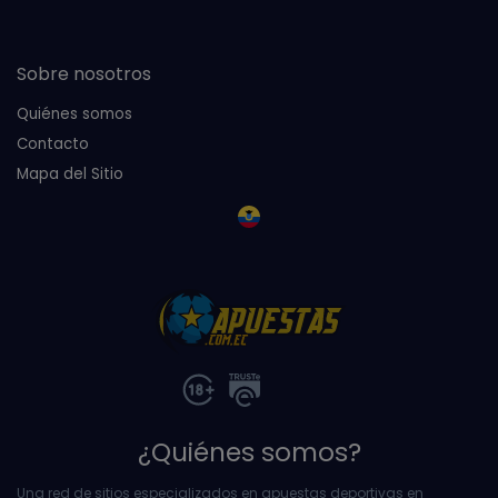
Sobre nosotros
Quiénes somos
Contacto
Mapa del Sitio
¿Quiénes somos?
Una red de sitios especializados en apuestas deportivas en