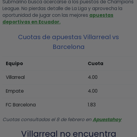
Submarino busca acercarse a los puestos de Champions
League. No pierdas detalle de La Liga y aprovecha la
oportunidad de jugar con las mejores
apuestas
deportivas en Ecuador.
Cuotas de apuestas Villarreal vs
Barcelona
Equipo
Cuota
Villarreal
4.00
Empate
4.00
FC Barcelona
1.83
Cuotas consultadas el 8 de febrero en
Apuestahoy
Villarreal no encuentra