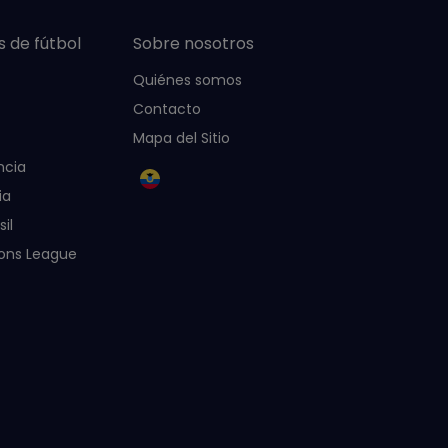
s de fútbol
Sobre nosotros
Quiénes somos
Contacto
Mapa del Sitio
ncia
ia
sil
ons League