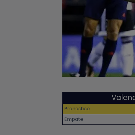
Valenc
Pronostico
Empate