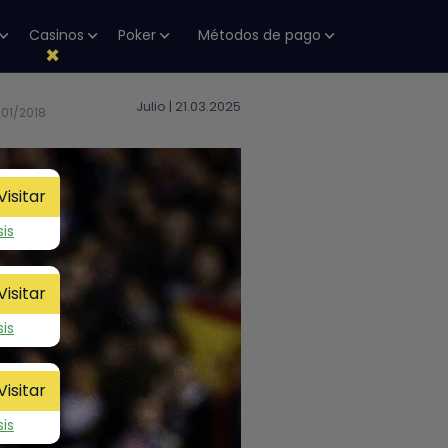
Casinos
Poker
Métodos de pago
×
Julio | 21.03.2025
/01/2018
Visitar
sis
Visitar
sis
Visitar
sis