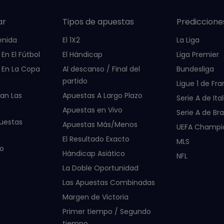
ar
Tipos de apuestas
Prediccione
enida
El 1X2
La Liga
n El Fútbol
El Hándicap
Liga Premier
 En La Copa
Al descanso / Final del
Bundesliga
partido
Ligue 1 de Fra
an Las
Apuestas A Largo Plazo
Serie A de Ital
Apuestas en Vivo
Serie A de Bra
puestas
Apuestas Más/Menos
UEFA Champi
El Resultado Exacto
MLS
to
Hándicap Asiático
NFL
La Doble Oportunidad
Las Apuestas Combinadas
Margen de Victoria
Primer tiempo / Segundo
tiempo