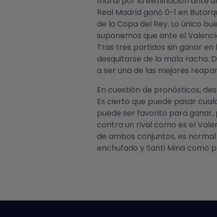
moral por la eliminación ante 
Real Madrid ganó 0-1 en Butarque
de la Copa del Rey. Lo único bu
suponemos que ante el Valencia
Tras tres partidos sin ganar en 
desquitarse de la mala racha. D
a ser una de las mejores reapari
En cuestión de pronósticos, de
Es cierto que puede pasar cualq
puede ser favorito para ganar,
contra un rival como es el Vale
de ambos conjuntos, es normal qu
enchufado y Santi Mina como pos