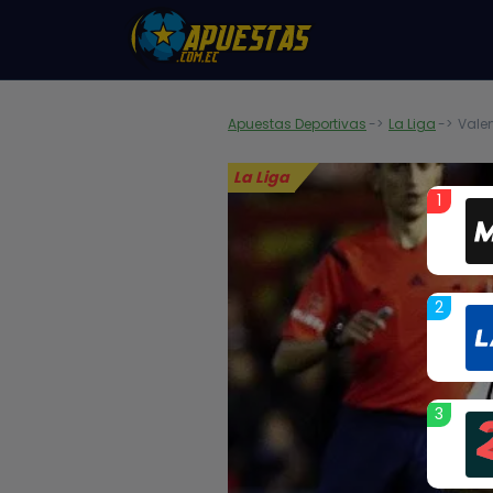
Apuestas Deportivas
La Liga
Valen
La Liga
1
2
3