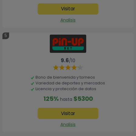
Visitar
Analisis
5
9.6
/10
Bono de bienvenida y torneos
Variedad de deportes y mercados
Licencia y protección de datos
125%
$5300
hasta
Visitar
Analisis