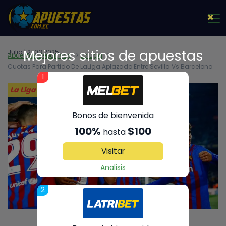
×
Mejores sitios de apuestas
Julio | 21.03.2025
Apuestas Deportivas
La Liga
Cuotas Para Partido De LaLiga Aplazado Entre Sevilla Vs Barcelona
1
La Liga
Bonos de bienvenida
100%
$100
hasta
Visitar
Analisis
2