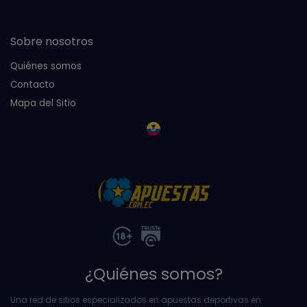
Sobre nosotros
Quiénes somos
Contacto
Mapa del Sitio
¿Quiénes somos?
Una red de sitios especializados en apuestas deportivas en