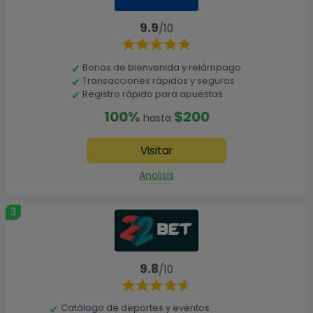
9.9
/10
Bonos de bienvenida y relámpago
Transacciones rápidas y seguras
Registro rápido para apuestas
100%
$200
hasta
Visitar
Analisis
3
9.8
/10
Catálogo de deportes y eventos