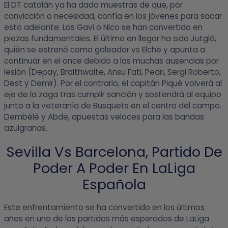
El DT catalán ya ha dado muestras de que, por
convicción o necesidad, confía en los jóvenes para sacar
esto adelante. Los Gavi o Nico se han convertido en
piezas fundamentales. El último en llegar ha sido Jutglá,
quién se estrenó como goleador vs Elche y apunta a
continuar en el once debido a las muchas ausencias por
lesión (Depay, Braithwaite, Ansu Fati, Pedri, Sergi Roberto,
Dest y Demir). Por el contrario, el capitán Piqué volverá al
eje de la zaga tras cumplir sanción y sostendrá al equipo
junto a la veteranía de Busquets en el centro del campo.
Dembélé y Abde, apuestas veloces para las bandas
azulgranas.
Sevilla Vs Barcelona, Partido De
Poder A Poder En LaLiga
Española
Este enfrentamiento se ha convertido en los últimos
años en uno de los partidos más esperados de LaLiga