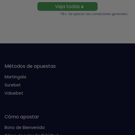
Veja todas
*18+; Se aplican las condiciones generales.
Métodos de apuestas
Martingala
Surebet
Valuebet
Cómo apostar
Bono de Bienvenida