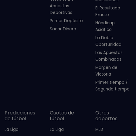
Apuestas
El Resultado
Deportivas
Exacto
Primer Depósito
Hándicap
Sacar Dinero
Asiático
La Doble
Oportunidad
Las Apuestas
Combinadas
Margen de
Victoria
Primer tiempo /
Segundo tiempo
Predicciones
Cuotas de
Otros
de fútbol
fútbol
deportes
La Liga
La Liga
MLB