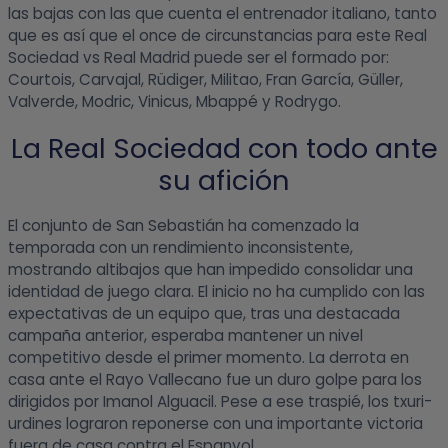
las bajas con las que cuenta el entrenador italiano, tanto
que es así que el once de circunstancias para este Real
Sociedad vs Real Madrid puede ser el formado por:
Courtois, Carvajal, Rüdiger, Militao, Fran García, Güller,
Valverde, Modric, Vinicus, Mbappé y Rodrygo.
La Real Sociedad con todo ante
su afición
El conjunto de San Sebastián ha comenzado la
temporada con un rendimiento inconsistente,
mostrando altibajos que han impedido consolidar una
identidad de juego clara. El inicio no ha cumplido con las
expectativas de un equipo que, tras una destacada
campaña anterior, esperaba mantener un nivel
competitivo desde el primer momento. La derrota en
casa ante el Rayo Vallecano fue un duro golpe para los
dirigidos por Imanol Alguacil. Pese a ese traspié, los txuri-
urdines lograron reponerse con una importante victoria
fuera de casa contra el Espanyol.