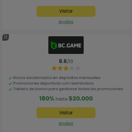
Visitar
Analisis
13
8.6
/10
Bonos escalonados en depósitos mensuales
Promociones deportivas con reembolsos
Tablero de bonos para gestionar todas las promociones
180%
$20.000
hasta
Visitar
Analisis