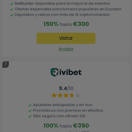
BetBuilder disponible para la mayoría de eventos
Ofertas especiales para torneos populares en Ecuador
Depósitos y retiros con más de 15 criptomonedas
150%
€300
hasta
Visitar
Analisis
7
9.4
/10
Apuestas anticipadas y en vivo
Pronósticos con premios en efectivo
Sitio seguro con cifrado SSL
100%
€350
hasta