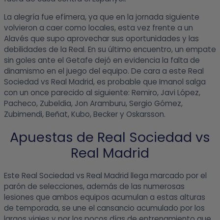
La alegría fue efímera, ya que en la jornada siguiente
volvieron a caer como locales, esta vez frente a un
Alavés que supo aprovechar sus oportunidades y las
debilidades de la Real. En su último encuentro, un empate
sin goles ante el Getafe dejó en evidencia la falta de
dinamismo en el juego del equipo. De cara a este Real
Sociedad vs Real Madrid, es probable que Imanol salga
con un once parecido al siguiente: Remiro, Javi López,
Pacheco, Zubeldia, Jon Aramburu, Sergio Gómez,
Zubimendi, Beñat, Kubo, Becker y Oskarsson.
Apuestas de Real Sociedad vs
Real Madrid
Este Real Sociedad vs Real Madrid llega marcado por el
parón de selecciones, además de las numerosas
lesiones que ambos equipos acumulan a estas alturas
de temporada, se une el cansancio acumulado por los
largos viajes y por los pocos días de entrenamiento que