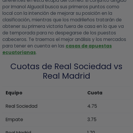
diferentes en esta etapa del torneo. El conjunto dirigido
por Imanol Alguacil busca sus primeros puntos como
local con la intención de mejorar su posición en la
clasificación, mientras que los madrileños tratarán de
obtener su primera victoria fuera de casa en lo que va
de temporada para no despegarse de los puestos
cabeceros. Te traemos el mejor análisis y los mercados
para tener en cuenta en las
casas de apuestas
ecuatorianas
.
Cuotas de Real Sociedad vs
Real Madrid
Equipo
Cuota
Real Sociedad
4.75
Empate
3.75
Real Madrid
1.70