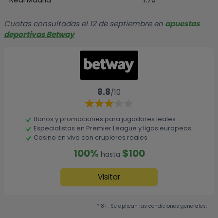
Cuotas consultadas el 12 de septiembre en
apuestas
deportivas Betway
8.8
/10
Bonos y promociones para jugadores leales
Especialistas en Premier League y ligas europeas
Casino en vivo con crupieres reales
100%
$100
hasta
Visitar
*18+; Se aplican las condiciones generales.