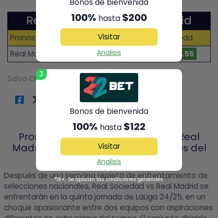
Bonos de bienvenida
100%
$200
hasta
Real Sociedad vs Real Madrid
Visitar
Pronostico
Odd
Analisis
Real Madrid primero en anotar
1.55
3
Salva OP
|
septiembre 12, 2024
Bonos de bienvenida
100%
$122
hasta
Pronósticos de Real Sociedad vs Real
Visitar
Madrid con muchas dudas después del
parón
Analisis
Después de una semana repleta de enfrentamiento de
*18+; Se aplican las condiciones generales.
selecciones nacionales, Real Sociedad vs Real Madrid se
enfrentarán en la quinta jornada de LaLiga 24/25, en un
choque apasionante entre dos equipos con aspiraciones