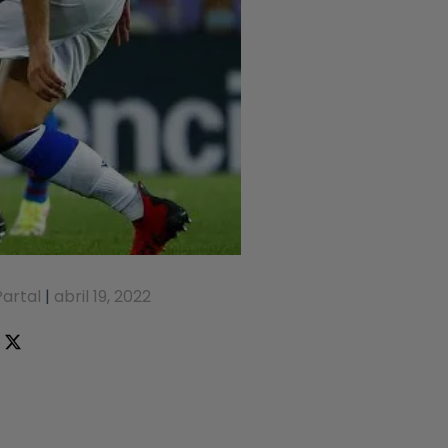
Partal
|
abril 19, 2022