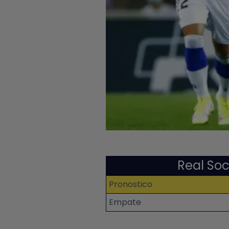
Real So
Pronostico
Empate