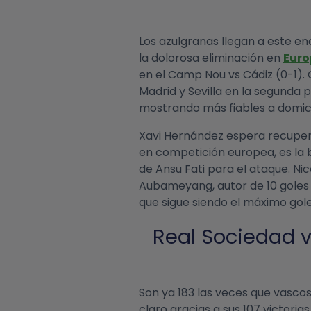
Los azulgranas llegan a este e
la dolorosa eliminación en
Euro
en el Camp Nou vs Cádiz (0-1). 
Madrid y Sevilla en la segunda p
mostrando más fiables a domicil
Xavi Hernández espera recupera
en competición europea, es la 
de Ansu Fati para el ataque. Ni
Aubameyang, autor de 10 goles e
que sigue siendo el máximo gole
Real Sociedad v
Son ya 183 las veces que vascos 
claro gracias a sus 107 victoria