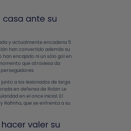
n casa ante su
rada y actualmente encadena 5
astián han convertido además su
o han encajado ni un sólo gol en
al momento que atraviesa da
 perseguidores.
junto a los lesionados de larga
orada en defensa de Robin Le
ridad en el once inicial. El
 y Rafinha, que se enfrenta a su
 hacer valer su