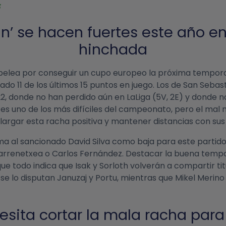
din’ se hacen fuertes este año e
hinchada
u pelea por conseguir un cupo europeo la próxima tempo
ado 11 de los últimos 15 puntos en juego. Los de San Seb
22, donde no han perdido aún en LaLiga (5V, 2E) y donde n
al es uno de los más difíciles del campeonato, pero el m
largar esta racha positiva y mantener distancias con sus
ma al sancionado David Silva como baja para este partido 
Barrenetxea o Carlos Fernández. Destacar la buena temp
todo indica que Isak y Sorloth volverán a compartir titula
se lo disputan Januzaj y Portu, mientras que Mikel Merino
sita cortar la mala racha para