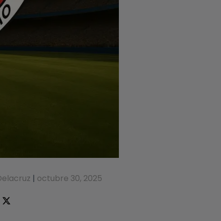
Delacruz
|
octubre 30, 2025