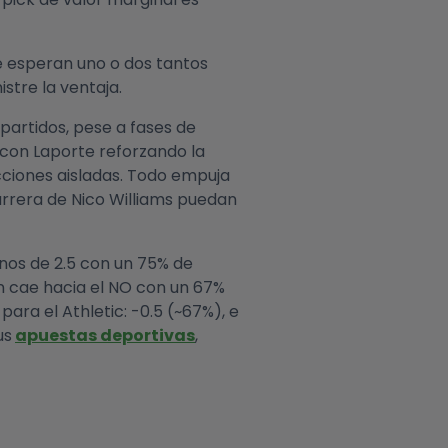
se esperan uno o dos tantos
stre la ventaja.
s partidos, pese a fases de
, con Laporte reforzando la
cciones aisladas. Todo empuja
arrera de Nico Williams puedan
enos de 2.5 con un 75% de
n cae hacia el NO con un 67%
ara el Athletic: -0.5 (~67%), e
us
apuestas deportivas
,