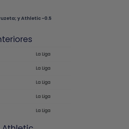
zeta; y Athletic -0.5
teriores
La Liga
La Liga
La Liga
La Liga
La Liga
Athletic