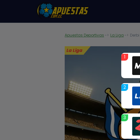
Apuestas Deportivas
La Liga
Derbi
La Liga
1
2
3