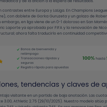
ediática y de la afición a la espera de resultados.
 con contrastes entre Europa y LaLiga. En Champions Leag
re), con doblete de Gorka Guruzeta y un golazo de Robert
 embargo, en liga viene de un 0-1 doloroso en San Mamés 
ic Laporte ya aprobada por FIFA y la renovación de Nico 
ural; ahora falta traducirlo en continuidad competitiva. E
Bonos de bienvenida y
relámpago
100%
Transacciones rápidas y
hasta
seguras
Registro rápido para apuestas
iones, tendencias y claves de 
ventaja visitante en un partido de baja anotación. Las cuota
te 3.00, Athletic 2.75 (29/10/2025). Nuestro modelo sitú
ate 34% y triunfo visitante 34%. En ese margen tan fino, e