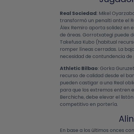
Real Sociedad
: Mikel Oyarzaba
transformó un penalti ante el
Álex Remiro aporta solidez en e
de áreas. Gorrotxategi puede da
Takefusa Kubo (habitual recurs
romper líneas cerradas. La baj
necesidad de contundencia de pa
Athletic Bilbao
: Gorka Guruze
recurso de calidad desde el banq
pueden castigar a una Real obl
para que los extremos entren en 
Berchiche, debe elevar el listó
competitivo en portería.
Ali
En base a los últimos onces cono