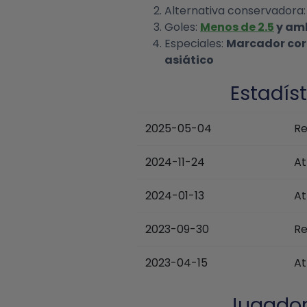
Alternativa conservadora
Goles:
Menos de 2.5
y amb
Especiales:
Marcador corr
asiático
Estadíst
2025-05-04
Re
2024-11-24
At
2024-01-13
At
2023-09-30
Re
2023-04-15
At
Jugador