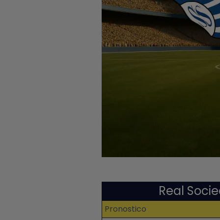
Real Socie
Pronostico