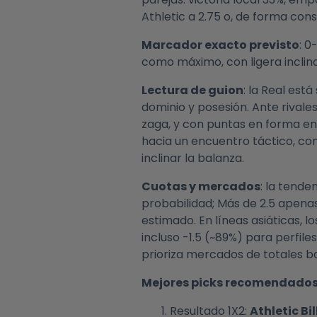
Athletic a 2.75 o, de forma co
Marcador exacto previsto
: 0
como máximo, con ligera inclina
Lectura de guion
: la Real est
dominio y posesión. Ante rivale
zaga, y con puntas en forma en
hacia un encuentro táctico, co
inclinar la balanza.
Cuotas y mercados
: la tende
probabilidad; Más de 2.5 apen
estimado. En líneas asiáticas, l
incluso -1.5 (~89%) para perfil
prioriza mercados de totales ba
Mejores picks recomendado
Resultado 1X2:
Athletic Bi