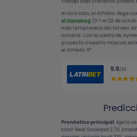
trabaja bajo creciente presión m
Al otro lado, el Athletic llega
el Qarabag
(3-1 el 22 de octub
más tempranero del torneo. Sin
octubre. Con la vuelta de Aymer
proyecto muestra músculo estruct
el Athletic 9º.
9.9
/10
Predicc
Pronóstico principal
: ligera 
total: Real Sociedad 2.70, Empa
parejas: victoria local 33%, emp