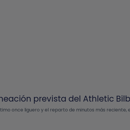
ineación prevista del Athletic Bil
mo once liguero y el reparto de minutos más reciente, el