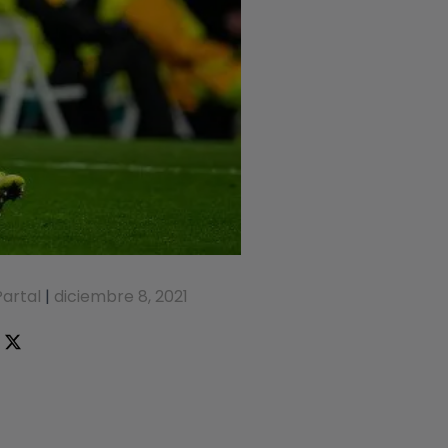
Partal
|
diciembre 8, 2021