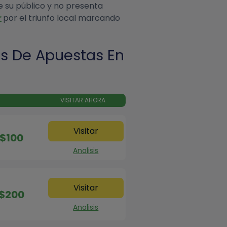
e su público y no presenta
r
por el triunfo local marcando
as De Apuestas En
VISITAR AHORA
Visitar
$100
Analisis
Visitar
$200
Analisis