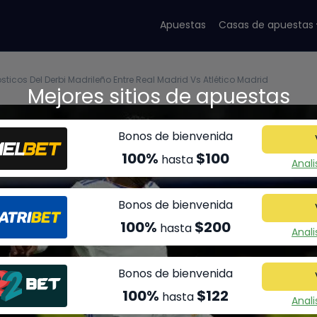
Apuestas
Casas de apuestas
sticos Del Derbi Madrileño Entre Real Madrid Vs Atlético Madrid
Mejores sitios de apuestas
Bonos de bienvenida
100%
$100
hasta
Anali
Bonos de bienvenida
100%
$200
hasta
Anali
Bonos de bienvenida
100%
$122
hasta
Anali