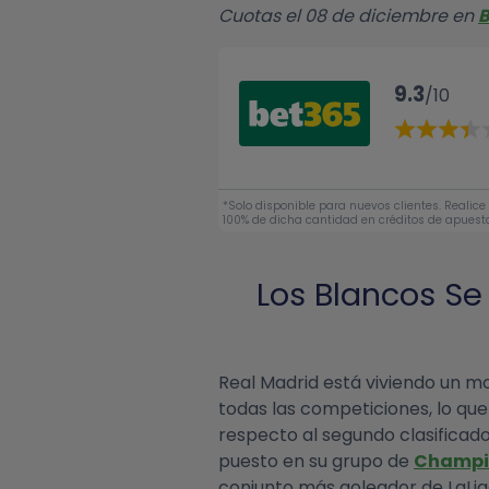
Cuotas el 08 de diciembre en
B
9.3
/10
*Solo disponible para nuevos clientes. Realice
100% de dicha cantidad en créditos de apuesta,
Los Blancos Se
Real Madrid está viviendo un 
todas las competiciones, lo que 
respecto al segundo clasificado
puesto en su grupo de
Champi
conjunto más goleador de LaLig