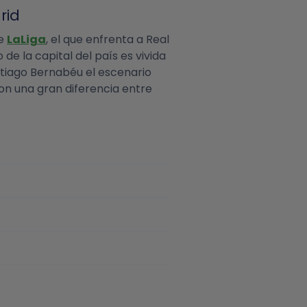
rid
de
LaLiga
, el que enfrenta a Real
de la capital del país es vivida
ntiago Bernabéu el escenario
on una gran diferencia entre