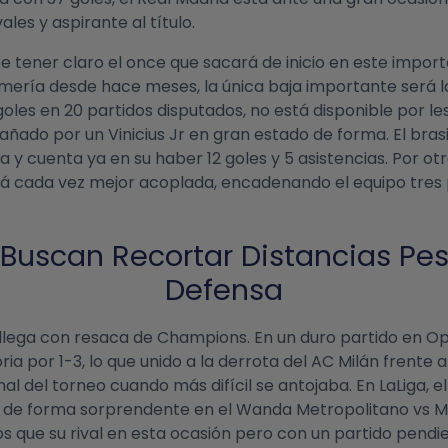
les y aspirante al título.
ce tener claro el once que sacará de inicio en este import
rmería desde hace meses, la única baja importante será l
les en 20 partidos disputados, no está disponible por les
ñado por un Vinicius Jr en gran estado de forma. El bras
y cuenta ya en su haber 12 goles y 5 asistencias. Por otr
tá cada vez mejor acoplada, encadenando el equipo tres 
 Buscan Recortar Distancias Pes
Defensa
d llega con resaca de Champions. En un duro partido en Op
ria por 1-3, lo que unido a la derrota del AC Milán frente al
al del torneo cuando más difícil se antojaba. En LaLiga, e
 de forma sorprendente en el Wanda Metropolitano vs Ma
s que su rival en esta ocasión pero con un partido pendi