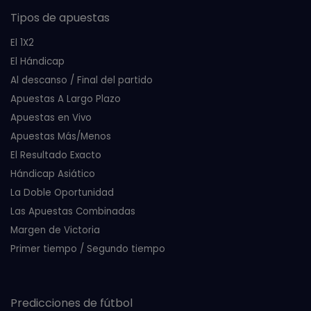
Tipos de apuestas
El 1X2
El Hándicap
Al descanso / Final del partido
Apuestas A Largo Plazo
Apuestas en Vivo
Apuestas Más/Menos
El Resultado Exacto
Hándicap Asiático
La Doble Oportunidad
Las Apuestas Combinadas
Margen de Victoria
Primer tiempo / Segundo tiempo
Predicciones de fútbol