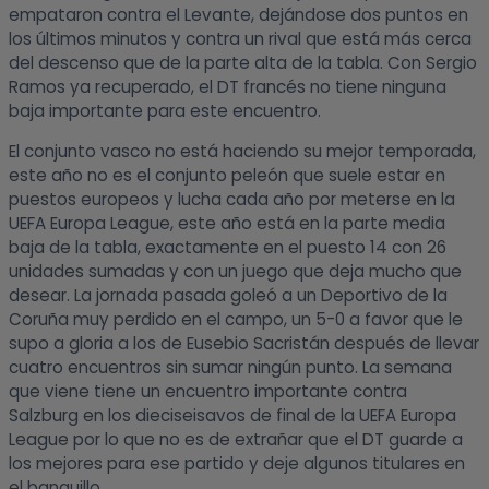
empataron contra el Levante, dejándose dos puntos en
los últimos minutos y contra un rival que está más cerca
del descenso que de la parte alta de la tabla. Con Sergio
Ramos ya recuperado, el DT francés no tiene ninguna
baja importante para este encuentro.
El conjunto vasco no está haciendo su mejor temporada,
este año no es el conjunto peleón que suele estar en
puestos europeos y lucha cada año por meterse en la
UEFA Europa League, este año está en la parte media
baja de la tabla, exactamente en el puesto 14 con 26
unidades sumadas y con un juego que deja mucho que
desear. La jornada pasada goleó a un Deportivo de la
Coruña muy perdido en el campo, un 5-0 a favor que le
supo a gloria a los de Eusebio Sacristán después de llevar
cuatro encuentros sin sumar ningún punto. La semana
que viene tiene un encuentro importante contra
Salzburg en los dieciseisavos de final de la UEFA Europa
League por lo que no es de extrañar que el DT guarde a
los mejores para ese partido y deje algunos titulares en
el banquillo.